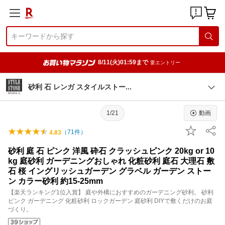
8/11(火)01:59まで
要エントリー
砂利 石 レンガ スタイルスト
ー
1/21
動画
（
71
件）
4.83
砂利 庭 石 ピンク 洋風 砕石 クラッシュピンク 20kg or 10
kg 庭砂利 ガーデニングおしゃれ 化粧砂利 庭石 大理石 敷
石 桜 イングリッシュガーデン グラベル ガーデン ストー
ン カラー砂利 約15-25mm
【楽天ランキング1位入賞】 庭や外構におすすめのガーデニング砂利。 砂利
ピンク ガーデニング 化粧砂利 ロックガーデン 庭砂利 DIYで敷くだけのお庭
づくり。