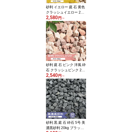
砂利 イエロー 庭 石 黄色
クラッシュイエロー 20k
2,580
g or 10kg 庭砂利 おしゃ
円
～
れ ガーデニング 砕石 大
理石 カラー砂利 洋風 化
粧砂利 庭石 ロックガー
デン 敷石 ガーデン スト
ーン グラベル 約15-25m
m
砂利 庭 石 ピンク 洋風 砕
石 クラッシュピンク 20k
2,540
g or 10kg 庭砂利 ガーデ
円
～
ニングおしゃれ 化粧砂利
庭石 大理石 敷石 桜 イン
グリッシュガーデン グラ
ベル ガーデン ストーン
カラー砂利 約15-25mm
砂利 黒 庭 石 砕石 5号 美
濃黒砂利 20kg ブラック