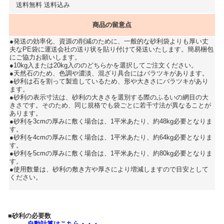
送料無料 送料込み
商品の留意点
●発送の効率化、資源の削減のために、一般的な砂利袋よりも厚い丈
夫なPE袋に運送会社の送り状を貼り付けて発送いたします。簡易梱包
にご協力お願いします。
●10kg入または20kg入ののどちらかを選択してご注文ください。
●天然石のため、色調や濃淡、混ざり具合にはバラツキがあります。
●砂利は石を割って製造しているため、形や大きさにバラツキがあり
ます。
●砂利の表示寸法は、砂利の大きさを選別する際のふるいの網目の大
きさです。そのため、同じ規格でも袋ごとに若干寸法が異なることが
あります。
●砂利を3cmの厚みに敷く場合は、1平米あたり、約48kg必要となりま
す。
●砂利を4cmの厚みに敷く場合は、1平米あたり、約64kg必要となりま
す。
●砂利を5cmの厚みに敷く場合は、1平米あたり、約80kg必要となりま
す。
●使用数量は、砂利の敷き方や厚さにより増減しますので目安として
ください。
■砂利の必要数
自動計算はこちら・・・