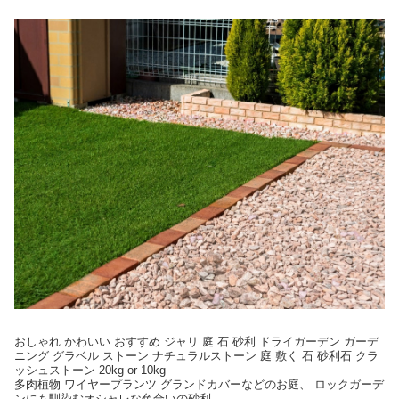
おしゃれ かわいい おすすめ ジャリ 庭 石 砂利 ドライガーデン ガーデ
ニング グラベル ストーン ナチュラルストーン 庭 敷く 石 砂利石 クラ
ッシュストーン 20kg or 10kg
多肉植物 ワイヤープランツ グランドカバーなどのお庭、 ロックガーデ
ンにも馴染むオシャレな色合いの砂利