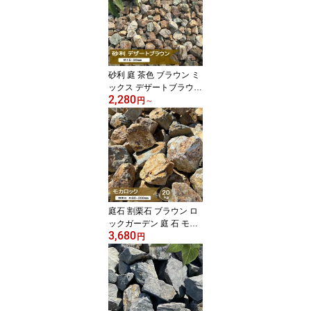
イガーデン 洋風 庭砂利
庭石 おしゃれ グラベル
ガーデニング ジャリ 約1
5-25mm
砂利 庭 茶色 ブラウン ミ
ックス デザートブラウン
2,280
20kg or 10kg 岐阜チャー
円
～
ト石 庭砂利 おしゃれ ド
ライガーデン 岐阜石 チ
ャート 石 ロックガーデ
ン じゃり 洋風砂利 庭石
砕石 敷き ガーデニング
自然石 約15-30mm 日本
産
庭石 割栗石 ブラウン ロ
ックガーデン 庭 石 モカ
3,680
ロック 20kg 岐阜チャー
円
ト石 割栗石 茶色 錆 庭石
置き石 ドライガーデン
自然石 岐阜石 チャート
石 ガーデニング 外構 石
材 ガーデンロック ゴロ
タ石 砕石 約80-200mm