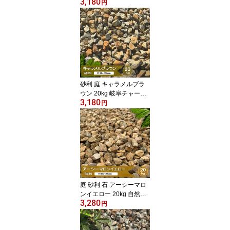
3,180
庭石 モダン おしゃれ ジ
円
ャリ 天然石 黒砂利 敷石
ガーデニング 和風 洋風
外構 駐車場 ロックガー
デン 砂利石 約15-30mm
砂利 庭 キャラメルブラ
ウン 20kg 岐阜チャート
3,180
石 化粧砂利 おしゃれ 洋
円
風砂利 砕石 天然石 チャ
ート 石 自然石 ガーデニ
ング 外構 アプローチ 庭
石 花壇 庭砂利 約15-25m
m
庭 砂利 石 アーシーマロ
ンイエロー 20kg 自然石
3,280
チャート 砂利石 栗色 黄
円
色 茶色 イエロー ブラウ
ン カラー砂利 砕石 ドラ