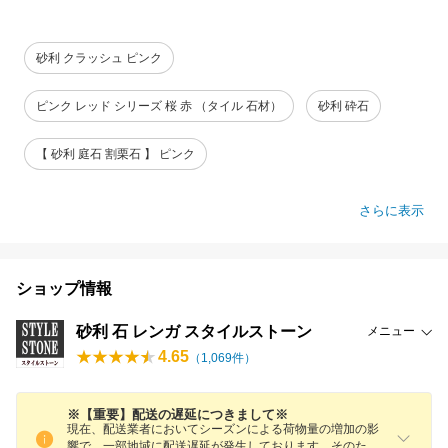
砂利 クラッシュ ピンク
ピンク レッド シリーズ 桜 赤 （タイル 石材）
砂利 砕石
【 砂利 庭石 割栗石 】 ピンク
さらに表示
ショップ情報
砂利 石 レンガ スタイルストーン
メニュー
4.65
（
1,069
件）
※【重要】配送の遅延につきまして※
現在、配送業者においてシーズンによる荷物量の増加の影
響で、一部地域に配送遅延が発生しております。そのた