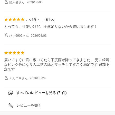
購入者
さん
2026/08/05
。o@(・_・)@o。
とっても、可愛いけど、全然足りないから買い増します！
ひぃ6902
さん
2026/08/03
届いてすぐに庭に敷いてたら丁度雨が降ってきました。 更に綺麗
なピンク色になり人工芝の緑とマッチしてすごく満足です 追加予
定です
くん７８
さん
2026/05/24
すべてのレビューを見る (
件)
71
レビューを書く