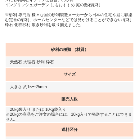
イングリッシュガーデン にもおすすめ 庭の敷石砂利
※砂利 専門店 様々な国の砂利製造メーカーから日本の住宅や庭に馴染
む定番の砂利、ホームセンターなどでは見かけることができない 砂利
砕石 化粧砂利 敷き砂利を取り揃えました。
砂利の種類 （材質）
天然石 大理石 砂利 砕石
サイズ
大きさ 約15〜25mm
販売入数
20kg袋入り または 10kg袋入り
※20kgの商品をご注文の場合には、10kg入りで発送することはできま
せん。
送料区分