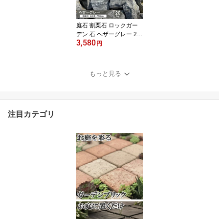
庭石 割栗石 ロックガー
デン 石 ヘザーグレー 20
3,580
kg 割栗石 グレー ゴロタ
円
石 庭 外構 ガーデニング
ガーデンロック 自然石
片麻岩 クラッシュロック
もっと見る
置き石 おしゃれ ロック
ガーデン 石 約80-200m
m
注目カテゴリ