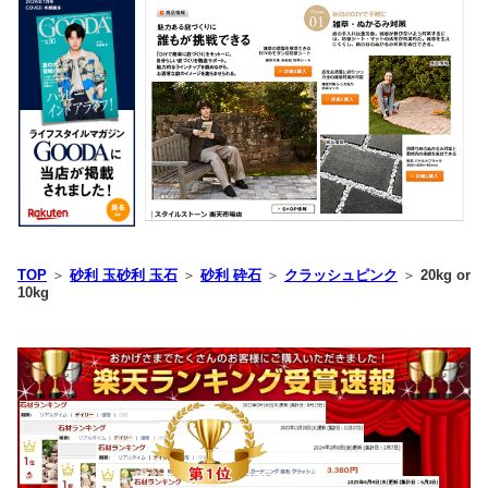
TOP
＞
砂利 玉砂利 玉石
＞
砂利 砕石
＞
クラッシュピンク
＞
20kg or
10kg