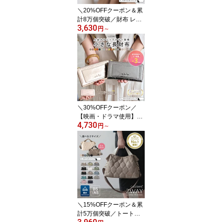
NFOREST スカンジナビ
＼20%OFFクーポン＆累
アンフォレスト
計8万個突破／財布 レデ
3,630
ィース 本革 二つ折り財
円
～
布 札 小銭 同じ向き LIZD
AYS リズデイズ コンパ
クト さいふ カードケー
ス 小銭入れ 革 ミニサイ
ズ バイカラー タッセル
ギフト プレゼント L字フ
ァスナー おしゃれ スタ
イルオンバッグ 母の日
＼30%OFFクーポン／
【映画・ドラマ使用】＼
4,730
楽天1位／財布 レディー
円
～
ス 長財布 短い 薄い l字フ
ァスナー 本革 小さい 財
布 軽量 ラウンドファス
ナー 大容量 ブランド お
しゃれ かわいい 大人 カ
ード入れ コンパクト ス
リム LIZDAYS リズデイ
ズ スタイルオンバッグ
＼15%OFFクーポン＆累
計5万個突破／トートバ