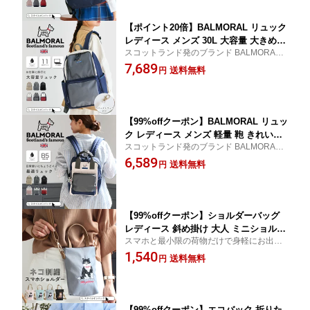
ンバッグ
ク
【ポイント20倍】BALMORAL リュック
レディース メンズ 30L 大容量 大きめ
スコットランド発のブランド BALMORAL
バックパック a4 11ポケット 多収納 旅
バルモラル 30Lの大容量サイズ。通勤通
7,689
行 出張 撥水 鞄 バッグ きれいめ おしゃ
送料無料
円
学・ママバッグ、旅行にも最適。PC収納や
れ リュックサック バッグパック キャリ
キャリーオンベルトなど便利な機能も満
ーオン セキュリティポケット 背面ファ
載。スタイルオンバッグ
スナー メッシュ 犬 いぬ イヌ ブラック
【99%offクーポン】BALMORAL リュッ
ク レディース メンズ 軽量 鞄 きれいめ
スコットランド発のブランド BALMORAL
撥水 小さめ ミニリュック おしゃれ リ
バルモラル 11L容量の小さめリュック。収
6,589
ュックサック バックパック 11L B5 多収
送料無料
円
納しやすいスクエアフォルムで普段使いに
納 ポケット 背面ファスナー 持ち手 メ
ちょうどいいサイズ感。スタイルオンバッ
ッシュ 犬 いぬ イヌ ブラック
グ
【99%offクーポン】ショルダーバッグ
レディース 斜め掛け 大人 ミニショルダ
スマホと最小限の荷物だけで身軽にお出か
ー スマホショルダー スマホポーチ 縦型
け！高級感のあるネコの刺繡が可愛いスマ
1,540
軽量 ネコ 猫 刺繍 2WAY ミニバッグ サ
送料無料
円
ホショルダー。
ブバッグ ポシェット トートバッグ ミニ
トート 小さめ かわいい 旅行 スタイル
オンバッグ
【99%offクーポン】エコバック 折りた