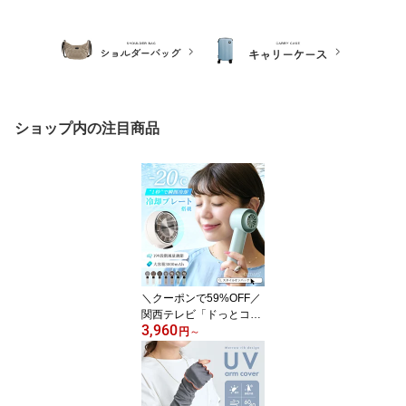
ショップ内の注目商品
＼クーポンで59%OFF／
関西テレビ「ドっとコネ
3,960
クト」で紹介 LIZDAYS
円
～
ハンディファン 冷却プレ
ート 強風 大風量 爆風 19
9段階 ハンディ 扇風機 小
型 冷却 充電式 手持ち 卓