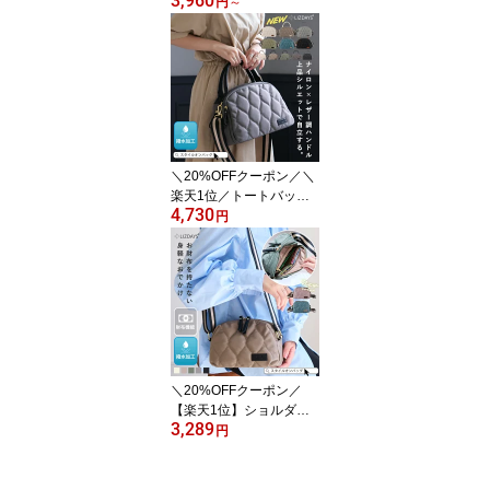
3,960
ッグ レディース ナイロ
円
～
ン 軽量 ショルダーバッ
グ ななめ掛け 大人 キル
ティング 撥水 はっ水 ハ
ンドバッグ ミニバッグ
軽い 2way 多収納 マグネ
ット シンプル 通勤 女性
B5 かわいい おしゃれ ス
タイルオンバッグ 母の日
＼20%OFFクーポン／＼
楽天1位／トートバッグ
4,730
レディース ショルダーバ
円
ッグ 斜め掛け 大人 軽量
ナイロン 2WAY キルティ
ング 撥水 ハンドバッグ
自立 底鋲 マチ広 斜めが
けバッグ 肩掛け 通勤 き
れいめ トート バッグ LIZ
DAYS リズデイズ スタイ
ルオンバッグ 母の日
＼20%OFFクーポン／
【楽天1位】ショルダー
3,289
バッグ レディース ミニ
円
ショルダーバッグ お財布
ショルダー スマホ ポシ
ェット 斜めがけ バッグ