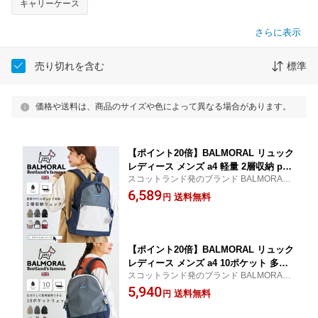
キャリーケース
さらに表示
売り切れを含む
標準
価格や送料は、商品のサイズや色によって異なる場合があります。
【ポイント20倍】BALMORAL リュック
レディース メンズ a4 軽量 2層収納 pc
スコットランド発のブランド BALMORAL
ポケット 鞄 きれいめ 撥水 おしゃれ リ
バルモラル 2層式になってPC類や書類など
6,589
ュックサック バックパック 18L 大容量
送料無料
円
を仕分けして収納できるリュック。18Lと
背面ファスナー 持ち手 メッシュ お仕事
普段使いにちょうどいいサイズ。スタイル
バッグ 通勤 犬 いぬ イヌ ブラック
オンバッグ
【ポイント20倍】BALMORAL リュック
レディース メンズ a4 10ポケット 多収
スコットランド発のブランド BALMORAL
納 pc収納 軽量 鞄 きれいめ 撥水 おしゃ
バルモラル 15L容量の普段使いにちょうど
5,940
れ リュックサック バックパック 15L ポ
送料無料
円
いいサイズ。PCポケットやボトルポケット
ケット 背面ファスナー 持ち手 メッシュ
もついた合計10ポケット搭載。スタイルオ
お仕事バッグ 通勤 犬 いぬ イヌ ブラッ