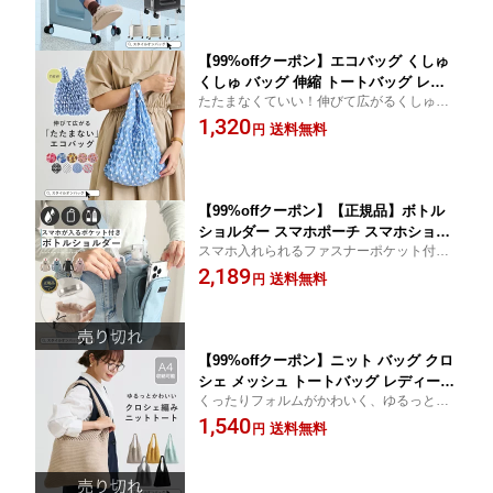
海外旅行 国内旅行 キッズ トラベル 楽
しい スタイルオンバッグ ss55
【99%offクーポン】エコバッグ くしゅ
くしゅ バッグ 伸縮 トートバッグ レデ
たたまなくていい！伸びて広がるくしゅく
ィース 折りたたまない プリーツ 買い物
しゅエコバッグ 伸縮 コンパクト 花柄 便利
1,320
ショッピング バッグ かばんサブバッグ
送料無料
円
かわいい 洗える 洗濯 スタイルオンバッグ
おしゃれ 軽量 軽い レジ袋 花柄 コンパ
クト 大容量 折りたたみ スタイルオンバ
ッグ ts10
【99%offクーポン】【正規品】ボトル
ショルダー スマホポーチ スマホショル
スマホ入れられるファスナーポケット付き
ダー ペットボトルショルダー 3way 撥
撥水ボトルショルダー。便利グッズ。 スタ
2,189
水 水筒カバー 水筒 ペットボトル 巾着
送料無料
円
イルオンバッグ
ストッパー付き スマホポケット 小物入
れ アウトドア 旅行 スタイルオンバッグ
ss55
【99%offクーポン】ニット バッグ クロ
シェ メッシュ トートバッグ レディース
くったりフォルムがかわいく、ゆるっとナ
軽量 A4 肩掛け マルシェバッグ 無地 シ
チュラルな雰囲気に。 スタイルオンバッグ
1,540
ンプル ナチュラル エコバッグ 伸びる
送料無料
円
韓国 通勤 通学 スタイルオンバッグ ss5
5