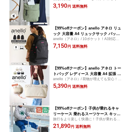
ッグシリーズ / 小さいサイズ感ですが長財
3,190
ッグ 撥水 ナイロン ショルダー 肩掛け
送料無料
円
布やペットボトルも収納可能なのが嬉しい
斜め掛け ナチュらく 可愛い 上品 シン
ポイント！
プル 大人 旅行 スマホポケット 便利 ス
タイルオンバッグ
【99%offクーポン】anello アネロ リュ
ック 大容量 A4 リュックサック バッグ
anello（アネロ）/ 10ポケット！A3対応！
パック バッグ 通勤 通学 マザーズバッ
撥水加工！強度の高いリップストップ生地
7,150
グ 旅行 アウトドア 部活 10ポケット 40
送料無料
円
を使用した大容量リュックサック スタイル
L ノート PC 多機能 多収納 レディース
オンバッグ
メンズ 撥水 はっ水 おしゃれ 大人 カジ
ュアル シンプル 無地
【99%offクーポン】anello アネロ トー
トバッグ レディース 大容量 A4 拡張 軽
anello（アネロ）/ 荷物が増えても安心！拡
量 メンズ 大きめ 軽い キャリーオン 肩
張できるトートバッグ スタイルオンバッグ
5,390
掛け ファスナー付き 長めハンドル エコ
送料無料
円
バッグ マザーズバッグ ジムバッグ 旅行
レジャー 男女兼用 ユニセックス シンプ
ル
【99%offクーポン】子供が乗れるキャ
リーケース 乗れるスーツケース キッズ
旅行をより楽しく快適に！子供が乗れるキ
スーツケース キャリーケース 機内持ち
ャリーケース。シンプルなデザインで持ち
21,890
込み 座れる スーツケース 37L 大容量 T
送料無料
円
やすい！
SAロック キャスターロック 静音 快適