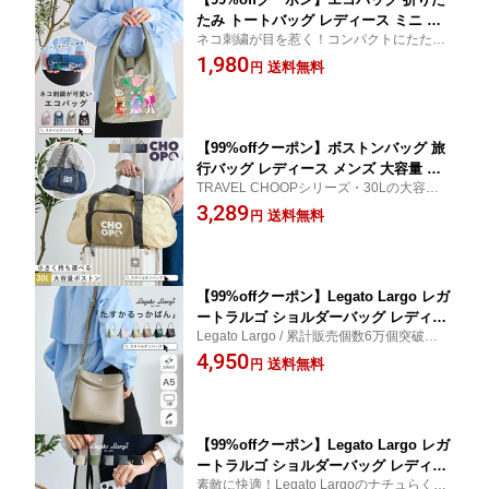
たみ トートバッグ レディース ミニ 買
ネコ刺繍が目を惹く！コンパクトにたため
い物バッグ ショッピングバッグ かばん
るミニトート！エコバッグ ネコ ねこ 軽量
1,980
鞄 小さめ サブバッグ おしゃれ ねこ ネ
送料無料
円
スタイルオンバッグ
コ 柄 猫 刺繍 軽量 軽い レジ袋 コンパク
ト ナイロン マチ広 ポケット付き かわ
いい
【99%offクーポン】ボストンバッグ 旅
行バッグ レディース メンズ 大容量 バ
TRAVEL CHOOPシリーズ・30Lの大容量！
ッグ 軽い 撥水 一泊 1泊2日 トラベルバ
撥水加工！キャリーオンできる！多機能な
3,289
ッグ 折りたたみ たためる キャリーオン
送料無料
円
折りたたみボストンバッグ
肩掛け ハンドル ショルダー 長さ調節可
軽量 便利 大人 可愛い スタイルオンバ
ッグ CHOOP ts10
【99%offクーポン】Legato Largo レガ
ートラルゴ ショルダーバッグ レディー
Legato Largo / 累計販売個数6万個突破「た
ス バッグ 軽量 肩掛け 斜め掛け 2way
すかるっかばん」シリーズ。オンオフ使え
4,950
ミニバッグ バッグ a5 上品 大人 高見え
送料無料
円
る・お手入れ簡単・とにかく軽い！助かる3
お手入れ楽 かるい 3層 あおりポケット
つのポイントがうれしい。
便利 スタイルオンバッグ
【99%offクーポン】Legato Largo レガ
ートラルゴ ショルダーバッグ レディー
素敵に快適！Legato Largoのナチュらくバ
ス メンズ ミニバッグ かるい 小さめ バ