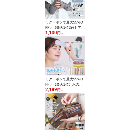
上 小型扇風機 携帯 熱中
症対策 防災グッズ 冷却
モード モニター 軽量 ス
タイルオンバッグ 2026
＼クーポンで最大55%O
FF／【楽天1位2冠】アー
1,100
ムカバー uvカット96%
円
～
以上 冷感 レディース uv
対策 uvケア くすみカラ
ー 指先 日焼け防止 紫外
線対策 接触冷感 ロング
丈 60cm 40cm 腕カバー
アームスリーブ 袖カバー
リブ メロウ おしゃれ 可
愛い 涼しい 夏 冷房対策
＼クーポンで最大55%O
母の日
FF／【楽天1位】氷のう
2,189
氷嚢 持ち運び 携帯 ネッ
円
～
ククーラー 首 冷やす ス
ポーツ 水筒 魔法瓶 ステ
ンレスボトル 保冷 保温
冷温両用 アイシング 結
露しない 冷却 アイスパ
ック 冷温スティック 熱
中症対策 SCANDINAVIA