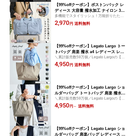
【99%offクーポン】ボストンバック レ
ディース 大容量 撥水加工 ナイロン 3W
多機能でスタイリッシュ！万能折りたたみ
AY 30L 軽量 ショルダー キャリーオン
ボストンバッグ。約30Lの大容量！撥水加
2,970
折りたたみ 旅行バッグ トラベルバッグ
送料無料
円
工の高密度ナイロン使用
メンズ シューズ入れ 靴収納 修学旅行
コンパクト かわいい おしゃれ 旅行 出
張 入院バッグ スタイルオンバッグ ts10
【99%offクーポン】Legato Largo トー
トバッグ 肩楽 撥水 a4 レディース レガ
＼累計販売数59万個／Legato Largoの【肩
ートラルゴ トート バッグ 軽量 大きい
楽シリーズ】。A4サイズやPCも入る大きい
4,950
たくさん入る かるいかばん 仕切り 収納
送料無料
円
サイズはお仕事にもぴったり。上品ナイロ
しやすい 疲れない 通勤 お仕事 通学 pc
ンは撥水加工でお手入れらくちん！
バッグ スタイルオンバッグ
【99%offクーポン】Legato Largo ショ
ルダーバッグ トートバッグ 肩楽 撥水 a
＼累計販売数59万個／Legato Largoの【肩
5 レディース レガートラルゴ トート バ
楽シリーズ】。おでかけにちょうどいいサ
4,950
ッグ 軽量 2way 肩掛け 斜め掛け 仕切り
送料無料
円
～
イズ感でシーンに応じて2wayで使える！撥
収納しやすい 疲れない 通勤 お仕事 通
水ナイロンタイプ＆上品見せ叶う合皮タイ
学 バッグ スタイルオンバッグ
プ
【99%offクーポン】Legato Largo ショ
ルダーバッグ 肩楽バッグ レディース 軽