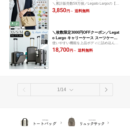
＼累計販売数59万個／Legato Largoの【肩
い 小さめ ナイロン 肩掛け 斜め掛け シ
楽シリーズ】当店限定カラー／上品見せ叶
3,850
ョルダー バッグ 楽ちん 軽量 撥水 雨の
送料無料
円
～
う【合皮タイプ】／撥水加工【ナイロンタ
日 2way ミニバッグ ファスナー マグネ
イプ】／前後カラー違いでたのしめる【W
ットボタン 上品 可愛い 旅行 レガート
フェイスタイプ】
ラルゴ スタイルオンバッグ
＼枚数限定3000円OFFクーポン／Legat
o Largo キャリーケース スーツケース
使いやすい機能を上品ボディに詰め込んだL
機内 持ち込み キャリーバッグ 軽量 頑
egato Largoのキャリーケース「luminous
18,700
丈 選べるパーツカラー XS/S/M 大容量
送料無料
円
～
(ルミナス)」機内持込できるXS,Sサイズか
36L 37L 68L ドリンクホルダー キャス
ら大容量のMサイズまで展開。スタイルオ
ターロック 静音 国内旅行 海外旅行 TS
ンバッグ
Aロック メッシュポケット レガートラ
ルゴ
1/14