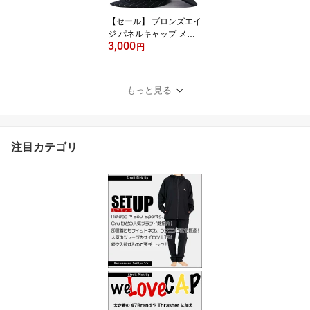
【セール】 ブロンズエイ
ジ パネルキャップ メン
3,000
ズ ツイル 全3色 スナップ
円
バック 正規品 西海岸
もっと見る
注目カテゴリ