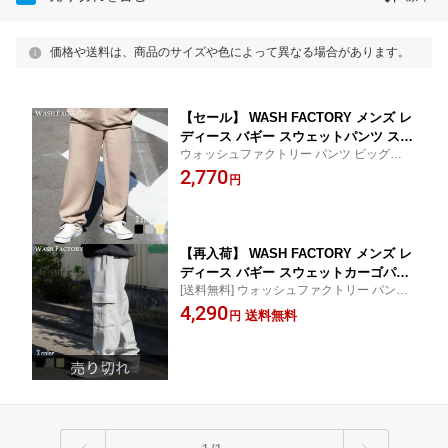
価格や送料は、商品のサイズや色によって異なる場合があります。
【セール】 WASH FACTORY メンズ レ
ディース バギー スウェットパンツ スウ
ウォッシュファクトリー パンツ ビッグシル
ェット 裏起毛 ユニセックス 無地 黒 グ
エット ワイドシルエット 古着ミックス ス
2,770
レー グレージュ 極太 M〜3XL 大きいサ
円
ポーツ ジョギング 部活 運動
イズ カジュアル お洒落 ストリート 韓
国系 Y2K
【再入荷】 WASH FACTORY メンズ レ
ディース バギー スウェットカーゴパン
[送料無料] ウォッシュファクトリー パンツ
ツ スウェット 裏起毛 ユニセックス 無
カーゴポケット付き ビッグシルエット ワイ
4,290
地 黒 グレー 極太 M〜3XL 大きいサイ
送料無料
円
ドシルエット 古着ミックス スポーツ ジョ
ズ カジュアル お洒落 ストリート 韓国
ギング 部活 運動
系 Y2K