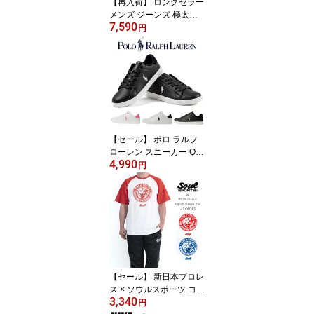
【再入荷】 ロングセラー
メンズ ジーンズ 極太デ
7,590
ニム SOUTHPOLE 3180
円
1401 デニム パンツ バギ
ーパンツ ワイドパンツ
メンズパンツ 太い 太め
ルーズ ゆったり 大きめ
大きいサイズ おしゃれ
ヒップホップ 90年代
【セール】 ポロ ラルフ
ローレン スニーカー QUI
4,990
NCEY COURT 歩きやす
円
い 合成皮革 ローカット
白/黒/ネイビー/ピンク シ
ンプル キレイめ rf10042
4
【セール】 新日本プロレ
ス × ソウルスポーツ コラ
3,340
ボ 半袖 ラグランTシャツ
円