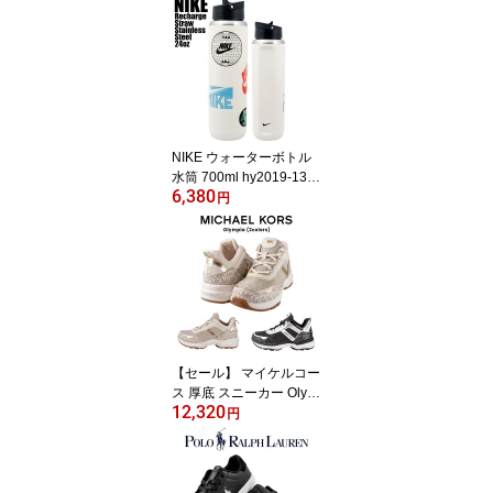
メンズ ライオンロゴ ス
ポーツ スタイル 大きめ
ブルー レッド 全2色
NIKE ウォーターボトル
水筒 700ml hy2019-133
6,380
ランニング スポーツ ス
円
テンレス 保冷専用 ココ
ナッツミルク ウォーター
ジャグ ハイドレーション
24oz 運動 部活 チーム
【セール】 マイケルコー
ス 厚底 スニーカー Olym
12,320
pia 歩きやすい 合成皮革
円
ブラック バニラ モノグ
ラム柄 ミッドカット 22.
0cm〜23.5cm シンプル
キレイめ mk100737 mk1