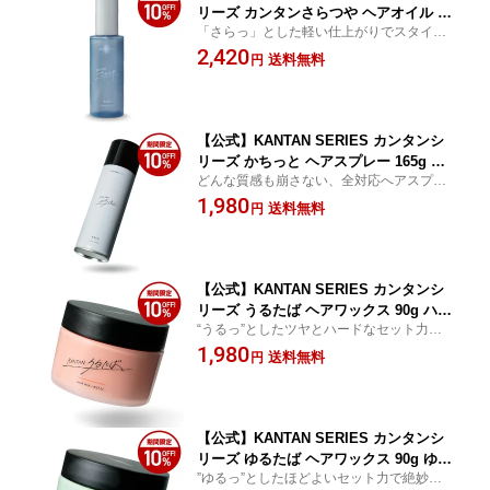
リーズ カンタンさらつや ヘアオイル 95
「さらっ」とした軽い仕上がりでスタイリ
ml スタイリングオイル メンズ ホワイト
ングしやすい“さらつや”な髪を演出
2,420
リリーの香り マッシュ ナチュラルヘア
送料無料
円
スタイリング サラサラ プレゼント ギフ
ト うねり くせ毛 いい匂い
【公式】KANTAN SERIES カンタンシ
リーズ かちっと ヘアスプレー 165g メ
どんな質感も崩さない、全対応へアスプレ
ンズ レディース キープ ハード 1日中キ
ー
1,980
ープ ホワイトリリーの香り プレゼント
送料無料
円
ギフト
【公式】KANTAN SERIES カンタンシ
リーズ うるたば ヘアワックス 90g ハー
“うるっ”としたツヤとハードなセット力でラ
ド 無造作 youtuber みかみプロデュース
ンダムな“うるたば”な髪を演出
1,980
スタイリングワックス プレゼント ギフ
送料無料
円
ト メンズワックス スタイリング剤 整髪
料
【公式】KANTAN SERIES カンタンシ
リーズ ゆるたば ヘアワックス 90g ゆる
”ゆるっ”としたほどよいセット力で絶妙
い束感 抜け感 youtuber みかみプロデュ