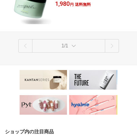
な“ゆるたば”な髪を演出
1,980
ース スタイリングワックス プレゼント
送料無料
円
ギフト メンズワックス スタイリング剤
整髪料
1/1
ショップ内の注目商品