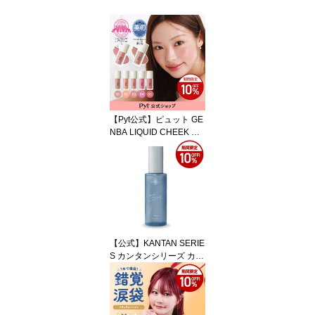
【Pyt公式】ピュット GE
NBA LIQUID CHEEK ゲ
ンバリキッドチーク チー
ク リキッドじゅわっと自
然な血色感 高密着 透け
感 セミマット 韓国コス
メ 韓国メイク 化粧品 DA
SOM ダソム メイク メイ
クアップ ギフト プレゼ
ント 人気 ブラッシュ ツ
【公式】KANTAN SERIE
ヤ スティック 血色感
S カンタンシリーズ カン
タンさらつや ヘアオイル
95ml スタイリングオイ
ル メンズ ホワイトリリ
ーの香り マッシュ ナチ