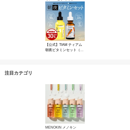
ルマスクパック 70ml フ
ェイスパック バブルパッ
ク バブルマスク 泡パッ
ク マスクパック スキン
ケア 韓国スキンケア リ
フト ブライト モイスト
クリア リペア ナイアシ
ンアミド グルタチオン
【公式】TIAM ティアム
シカ 保湿 毛穴 時短 シー
朝夜ビタミンセット（ビ
トマスク
タミンB3セラム40ml &
ビタミンC24セラム 30m
l）美容液 アンプル ナイ
アシンアミド アルブチン
注目カテゴリ
生ビタミン ピュアビタミ
ン ビタミンC美容液 毛穴
ハリ 韓国 美容液 ビタミ
ンc美容液 美肌 透明感ケ
ア ブライトニング
MENOKIN メノキン