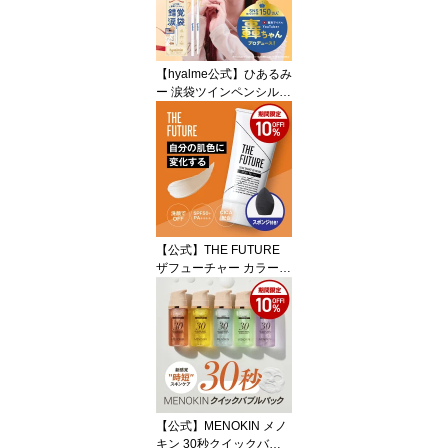
ュラルヘア スタイリング
サラサラ プレゼント ギ
フト うねり くせ毛 いい
匂い
【hyalme公式】ひあるみ
ー 涙袋ツインペンシル
整形アイドル轟ちゃん 錯
覚涙袋 ナチュラルベージ
ュ ぷっくりピンク 涙袋
ライナー スティック ハ
イライト 影 よれない 失
敗しづらい デュアルペン
シル コンシーラー 下ま
ぶた 立体感 中顔面短縮
【公式】THE FUTURE
目元 くすみ アイメイク
ザフューチャー カラーチ
ェンジ BBクリーム 25g
メンズ コンシーラー 化
粧品 ニキビ にきび ニキ
ビ跡 くま しみ シミ 青ひ
げ 青髭 毛穴 くすみ カバ
ー UV対策 日焼け止め ベ
ージュ SPF50+ PA++++
毛穴 メンズコスメ メイ
【公式】MENOKIN メノ
ク初心者
キン 30秒クイックバブ