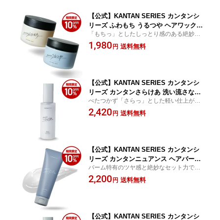
【公式】KANTAN SERIES カンタンシ
リーズ ふわもち うるつや ヘアワックス
「もちっ」としたしっとり感のある絶妙な
90g マットタイプ マッシュ ナチュラル
ツヤで“ふわもち”な髪を演出｜セクシーな色
1,980
ヘア みかみプロデュース べたつかない
送料無料
円
気が出せる「ツヤ感」と絶妙なセット力
スタイリングワックス youtuber みかみ
で“うるつや”な髪を演出
プレゼント ギフト メンズワックス
【公式】KANTAN SERIES カンタンシ
リーズ カンタンさらけあ 洗い流さない
べたつかず「さらっ」とした軽い仕上がり
トリートメント 95ml ホワイトリリーの
｜髪の内部まで浸透し毎日ケアできる洗い
2,420
香り プレゼント ギフト ヘアミルク べ
送料無料
円
流さないトリートメント
たつかない サラサラ ダメージヘア ダメ
ージケア ヘアケア メンズ
【公式】KANTAN SERIES カンタンシ
リーズ カンタンニュアンス ヘアバーム
バーム特有のツヤ感と絶妙なセット力で簡
90g 大容量 センターパート どんなヘア
単に“ニュアンス”のある動きを演出
2,200
スタイルにも使用可能 毛流れ感 ナチュ
送料無料
円
ラルヘア ツヤ メンズ ホワイトティーの
香り 韓国風ヘア スタイリング メンズ
プレゼント ギフト
【公式】KANTAN SERIES カンタンシ