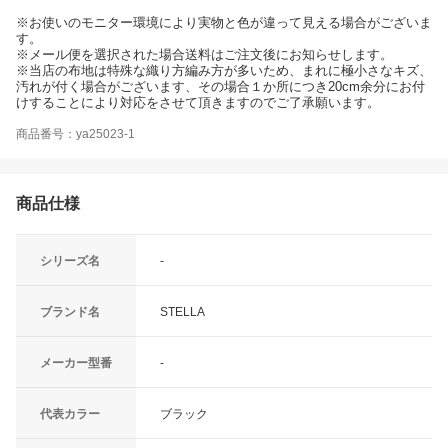
※お使いのモニター環境により実物と色が違って見える場合がございま
す。
※メール便を選択された場合送料はご注文後にお知らせします。
※当店の布地は特殊な織り方編み方が多いため、まれに極小さなキズ、
汚れが付く場合がございます、その場合１か所につき20cm余分にお付
けすることにより対応をさせて頂きますのでご了承願います。
商品番号：ya25023-1
商品仕様
シリーズ名
-
ブランド名
STELLA
メーカー型番
-
代表カラー
ブラック