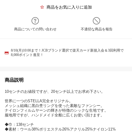
商品をお気に入りに追加
商品についての問い合わせ
不適切な商品を報告
8/10(月)10:00まで！JCBブランド選択で楽天カード新規入会＆3回利用で
8,000ポイント進呈！
商品説明
10センチのお値段ですが、20センチ以上でお求め下さい。
世界に一つのSTELLA完全オリジナル。
メッシュ組織に黒白杢リングを使った素敵なファンシー。
ナイロンフィルムヤーンの輝きが特徴のシックな生地です。
服地用ですが、ハンドメイド全般に広くお使い頂けます。
◆巾：138センチ
◆素材：ウール38%ポリエステル26%アクリル25%ナイロン11%