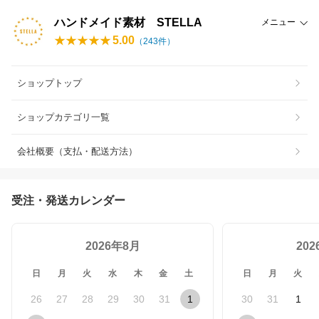
ハンドメイド素材 STELLA
メニュー
5.00
（
243
件）
ショップトップ
ショップカテゴリ一覧
会社概要（支払・配送方法）
受注・発送カレンダー
2026年8月
20
日
月
火
水
木
金
土
日
月
火
26
27
28
29
30
31
1
30
31
1