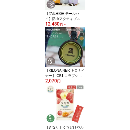
【TAILHIGH テールハ
イ】防虫アクティブスー
12,480
ツ Anti-Bug Active Suit X
円
～
XS-XLサイズ ドッグウェ
ア 犬用 防虫ウェア 収納
ポーチ付き 超小型犬 小
型犬 中型犬 大型犬【ペ
ット】【ウェア】
【KILONAINER キロナイ
ナー】 CB1 コラプシブ
2,070
ルドッグ ボウル CB1 Col
円
lapsible Dog Bowls 全2
色 携帯用 ドッグボウル
犬用 【ペット】【フード
ボウル】
【きなり】くちどけやわ