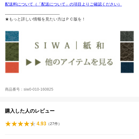
配送料について（「配送について」の項目よりご確認ください）
--------------------------------------------
★もっと詳しい情報を見たい方はＰＣ版を！
商品番号：siw0-010-160825
購入した人のレビュー
4.93
（
27
件）