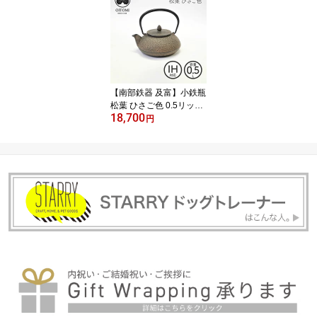
【南部鉄器 及富】小鉄瓶
松葉 ひさご色 0.5リット
18,700
ル 南部宝生堂 岩手県奥
円
州市水沢 ガス火可 茶こ
し付き【クラフト】【伝
統工芸品】【ラッピング
無料対象商品】