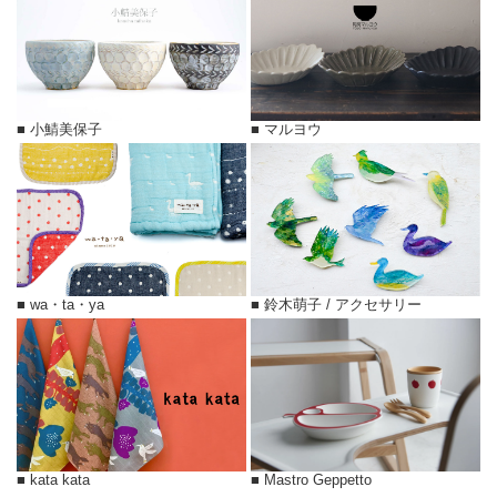
■ 小鯖美保子
■ マルヨウ
■ wa・ta・ya
■ 鈴木萌子 / アクセサリー
■ kata kata
■ Mastro Geppetto