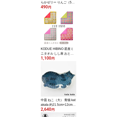
らかゼリー りんご（5g×
490
10本） 犬 おやつ 乳酸菌
円
国産 【ペットフード】
KODUE HIBINO 星座ミ
ニタオル しし座 おとめ
1,100
座 てんびん座 さそり座
円
ミニタオル ハンカチ ハ
ンドタオル 綿100％ ひび
のこづえ 星座
中皿 ねこ（大） 青猫 kat
akata 約21.5cm×12cm
2,640
印判手皿 小皿 倉敷意匠
円
【ホーム】 【食器】