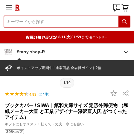
8/11(火)01:59まで
要エントリー
Starry shop-R
ポイントアップ期間中 ! 通常商品 全会員ポイント2倍
1/10
（
27
件）
4.93
ブックカバー / SIWA｜紙和文庫サイズ 定形外郵便物 （和
紙メーカー大直 と工業デザイナー深沢直人氏 がつくった
アイテム）
ギフトにもオススメ！軽くて・丈夫・水にも強い