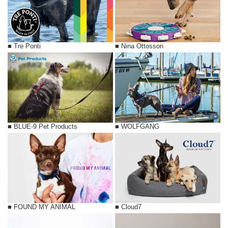
■ Nina Ottosson
■ Tre Ponti
■ BLUE-9 Pet Products
■ WOLFGANG
■ FOUND MY ANIMAL
■ Cloud7