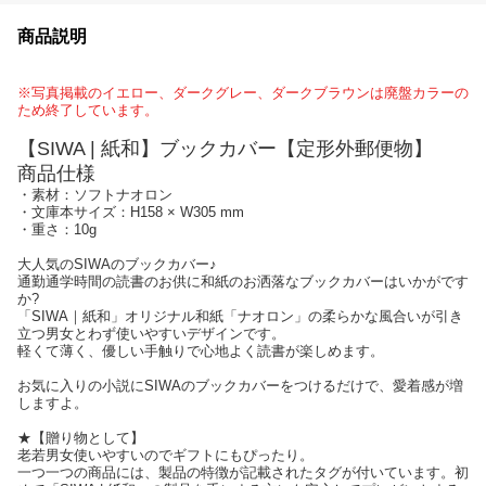
商品説明
※写真掲載のイエロー、ダークグレー、ダークブラウンは廃盤カラーの
ため終了しています。
【SIWA | 紙和】ブックカバー【定形外郵便物】
商品仕様
・素材：ソフトナオロン
・文庫本サイズ：H158 × W305 mm
・重さ：10g
大人気のSIWAのブックカバー♪
通勤通学時間の読書のお供に和紙のお洒落なブックカバーはいかがです
か?
「SIWA｜紙和」オリジナル和紙「ナオロン」の柔らかな風合いが引き
立つ男女とわず使いやすいデザインです。
軽くて薄く、優しい手触りで心地よく読書が楽しめます。
お気に入りの小説にSIWAのブックカバーをつけるだけで、愛着感が増
しますよ。
★【贈り物として】
老若男女使いやすいのでギフトにもぴったり。
一つ一つの商品には、製品の特徴が記載されたタグが付いています。初