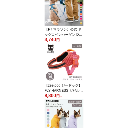
【P7 マラソン】公式 ド
ッグコペンハーゲン DO
3,740
G Copenhagen ポーチオ
円
ーガナイザー リーシュバ
ッグ 犬 トリーツポーチ
マナー袋ケース おやつ入
れ お散歩バッグ
【zee.dog ジードッグ】
FLY HARNESS ガゼル
8,800
フライハーネス XS S M
円
～
L XLサイズ ハーネス 散
歩【ペット】【お散歩グ
ッズ】