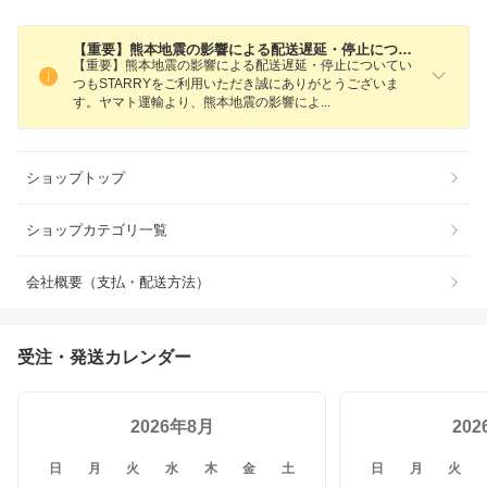
【重要】熊本地震の影響による配送遅延・停止について｜夏季休業のお知らせ
【重要】熊本地震の影響による配送遅延・停止についてい
つもSTARRYをご利用いただき誠にありがとうございま
す。ヤマト運輸より、熊本地震の影響に
よ
ショップトップ
ショップカテゴリ一覧
会社概要（支払・配送方法）
受注・発送カレンダー
2026年8月
20
日
月
火
水
木
金
土
日
月
火