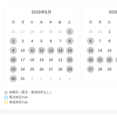
2026年8月
20
日
月
火
水
木
金
土
日
月
火
26
27
28
29
30
31
1
30
31
1
2
3
4
5
6
7
8
6
7
8
9
10
11
12
13
14
15
13
14
15
16
17
18
19
20
21
22
20
21
22
23
24
25
26
27
28
29
27
28
29
30
31
1
2
3
4
5
休業日（受注・発送対応なし）
受注対応のみ
発送対応のみ