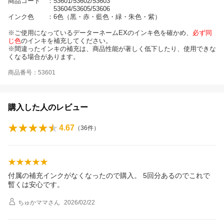
商品コード ：53601/53602/53603
53604/53605/53606
インク色 ：6色（黒・赤・藍色・緑・朱色・紫）
※ご使用になっているデーターネームEXのインキ色を確かめ、
必ず同
じ色
のインキを補充してください。
※間違ったインキの補充は、商品性能が著しく低下したり、使用できな
くなる場合があります。
商品番号：53601
購入した人のレビュー
4.67
（
36
件）
付属の補充インクがなくなったので購入。 5回分あるのでこれで
暫くは安心です。
ちゅかママ
さん
2026/02/22