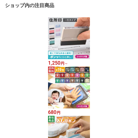
ショップ内の注目商品
1,250
円
～
680
円