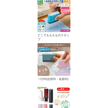
どこでももちものスタン
プ
一行印(住所印・名前印)