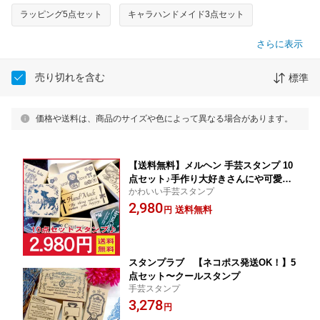
ラッピング5点セット
キャラハンドメイド3点セット
さらに表示
売り切れを含む
標準
価格や送料は、商品のサイズや色によって異なる場合があります。
【送料無料】メルヘン 手芸スタンプ 10
点セット♪手作り大好きさんにや可愛い
かわいい手芸スタンプ
物大好きさんにオススメ♪タグ作りにも
2,980
大活躍【YDKG-k】【ky】
送料無料
円
スタンプラブ 【ネコポス発送OK！】5
点セット〜クールスタンプ
手芸スタンプ
3,278
円