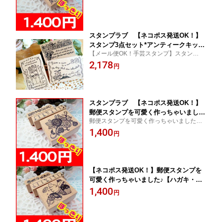
スタンプラブ 【ネコポス発送OK！】
スタンプ3点セット*アンティークキッチ
【メール便OK！手芸スタンプ】スタンプ3
ン・手芸・ラッピングなどにどうぞ
点セット*アンティークキッチン・手芸・ラ
2,178
円
ッピングなどにどうぞ
スタンプラブ 【ネコポス発送OK！】
郵便スタンプを可愛く作っちゃいました
郵便スタンプを可愛く作っちゃいました♪ハ
♪【ハガキ・封書三点セット♪】ハンドメ
ンドメイドに最適の手芸スタンプ！メール
1,400
イドに最適！ バラづくしスタンプ
円
便OK！
【ネコポス発送OK！】郵便スタンプを
可愛く作っちゃいました♪【ハガキ・封
書三点セット♪】ハンドメイドに最適！
1,400
円
お菓子づくしスタンプ