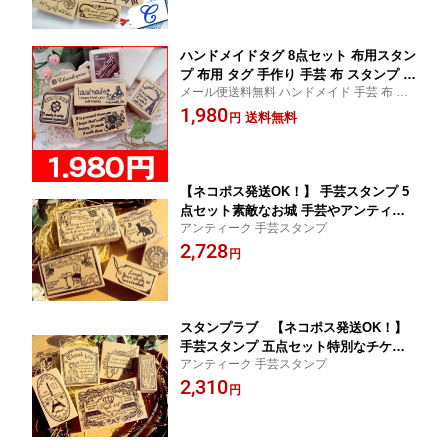
ハンドメイドタグ 8点セット 布用スタン
プ 布用 タグ 手作り 手芸 布 スタンプ テ
メール便送料無料 ハンドメイド 手芸 布 ス
ープ オリジナルスタンプ 手芸用品 手芸
タンプ タグ 手作り テープ 手芸スタンプ 手
1,980
スタンプ かわいい オリジナル ハンドメ
送料無料
円
芸用品 手作り大好きさんに大人気! ハンド
イド
メイドタグが作れちゃう!お得な8点セット
【ネコポス発送OK！】 手芸スタンプ 5
点セット素敵なお城 手芸やアンティー
アンティーク 手芸スタンプ
クスタンプとして大活躍 素敵なスタン
2,728
プばかり！
円
スタンプラブ 【ネコポス発送OK！】
手芸スタンプ 五点セット特別なチケッ
アンティーク 手芸スタンプ
ト 手芸やアンティークスタンプとして
2,310
大活躍 素敵なスタンプばかり
円