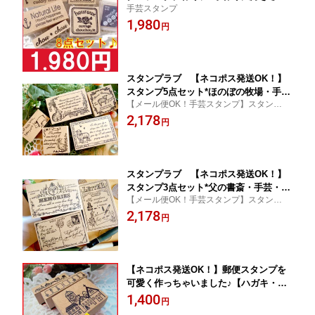
手芸スタンプ
に大人気のスタンプ♪手芸ナチュラル8点
1,980
セット
円
スタンプラブ 【ネコポス発送OK！】
スタンプ5点セット*ほのぼの牧場・手
【メール便OK！手芸スタンプ】スタンプ5
芸・ラッピングなどにどうぞ
点セット*ほのぼの牧場・手芸・ラッピング
2,178
円
などにどうぞ
スタンプラブ 【ネコポス発送OK！】
スタンプ3点セット*父の書斎・手芸・ラ
【メール便OK！手芸スタンプ】スタンプ3
ッピングなどにどうぞ
点セット*父の書斎・手芸・ラッピングなど
2,178
円
にどうぞ
【ネコポス発送OK！】郵便スタンプを
可愛く作っちゃいました♪【ハガキ・封
書三点セット♪】ハンドメイドに最適！
1,400
円
家づくしスタンプ