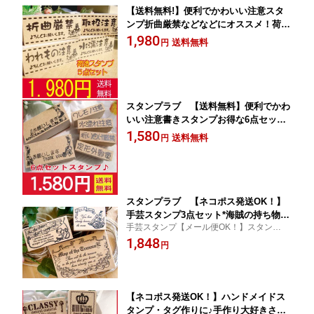
【送料無料!】便利でかわいい注意スタ
ンプ折曲厳禁などなどにオススメ！荷造
りスタンプセット☆全二種類からお選び
1,980
送料無料
円
頂けます♪TYUI-01
スタンプラブ 【送料無料】便利でかわ
いい注意書きスタンプお得な6点セット
★全二種類からお選び頂けます♪
1,580
送料無料
円
スタンプラブ 【ネコポス発送OK！】
手芸スタンプ3点セット*海賊の持ち物・
手芸スタンプ【メール便OK！】スタンプ3
手芸・ラッピングなどにどうぞ
点セット*海賊の持ち物・手芸・ラッピング
1,848
円
などにどうぞ
【ネコポス発送OK！】ハンドメイドス
タンプ・タグ作りに♪手作り大好きさん