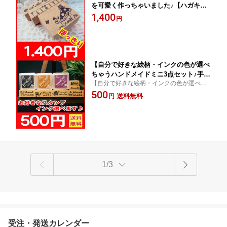
を可愛く作っちゃいました♪【ハガキ・
封書三点セット♪】ハンドメイドに最
1,400
円
適！ きのこづくしスタンプ
【自分で好きな絵柄・インクの色が選べ
ちゃうハンドメイドミニ3点セット♪手芸
【自分で好きな絵柄・インクの色が選べち
スタンプにフル活躍！メール便のみ送料
ゃうハンドメイドミニ3点セット♪手芸スタ
500
無料】
送料無料
円
ンプにフル活躍！メール便のみ送料無料】
1/3
受注・発送カレンダー