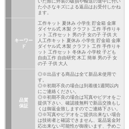
いた際に外装の破損や輸送の途中に付い
た小さなキズによる返品はお受付しかね
ます。
工作キット 夏休み 小学生 貯金箱 金庫
ダイヤル式 木製 クラフト 工作 手作りキ
ット 工作セット 男の子 女の子 子供 大
キーワー
人工作キット 夏休み 小学生 貯金箱 金庫
ド
ダイヤル式 木製 クラフト 工作 手作りキ
ット 工作セット 冬休み 小学校 子ども
自由工作 自由研究 木工 簡単 男の子 女
の子 子供 大人
◎※出品する商品は全て新品未使用で
す。
◎※初期不良の場合は到着後1週間以内
にご連絡ください。
◎※初期不良の場合は写真やビデオをご
品質
提供下さい、確認後無料で新品交換もし
保証
くは御返金致しますのでご連絡下さい。
◎※写真やビデオをご提供出来ない場合
は技術者と確認できません、返品返金対
応出来ない可能性が御座います、予めご