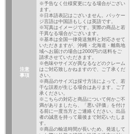
※予告なく仕様変更になる場合がござい
ます。
※日本語表記はございません。パッケー
ジ言語は中国語もしくは英語です。
※写真はイメージです。実際の商品と若
干異なる場合がございます。
※基本は全国一律発送無料と対応させて
いただきますが、沖縄・北海道・離島地
域へお届けの場合は2000円の送料をご
請求させていただきます。
※色味やサイズが異なるなどのクレーム
注意
はご対応致しかねますので、ご了承くだ
事項
さい。
※商品のサイズは採寸方法によって、若
干な誤差が生じる場合はあります。ご了
承ください。
※こちらの対応と商品について何かご不
満がありましたら、「悪い評価」を付け
る前に一度当方とご連絡ください。出品
者の誠意を持って最後まで対応いたしま
す。
※商品の輸送時間が長いため、発送して