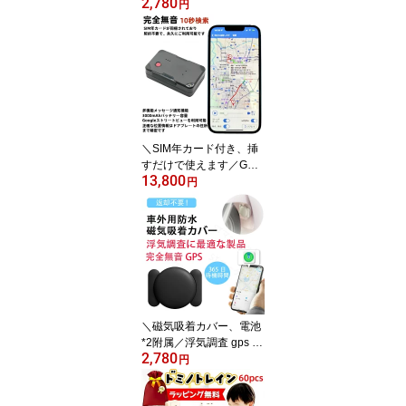
2,780
発送】Apple&Android共
円
通 月額不要 老人 gps 子
供 gps 浮気調査 gps 小型
gps キーホルダー バイク
自転車 リアルタイム 防
災用品 迷子防止 猫 犬 防
災 gps 小型 旅行 子供を
見守り 高齢 見守り 防災
グッズ 地震対策 避難支
＼SIM年カード付き、挿
援
すだけで使えます／GPS
13,800
発信機 GPS 追跡 リアル
円
タイム測位 超小型GPS
浮気調査・盗難対策 位置
検索 3000mAh内蔵バッ
テリー 完全無音 10秒検
索 Google ストリートビ
ュー契約不要 返却不要
自動追跡 車載 トラッカ
ー 強力磁石内蔵 車 探偵
＼磁気吸着カバー、電池
車両取付
*2附属／浮気調査 gps お
2,780
すすめ 盗難対策 GPS発
円
信機 GPS追跡 GPS 発信
器 小型GPS 365日持続可