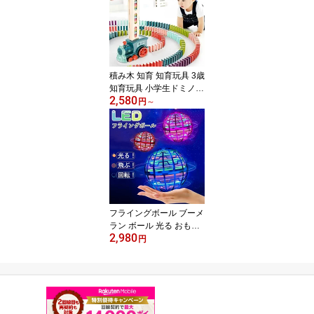
能 自動追跡 紛失防止 盗
難防止 GPS浮気調査 家
族用 車 車外 磁石付 無制
限 位置検索 検索無制限
地域制限なし 返却不要
積み木 知育 知育玩具 3歳
知育玩具 小学生ドミノト
2,580
レイン ドミノ車 ドミノ
円
～
おもちゃ ドミノ倒し ド
ミノおもちゃ 3歳 誕生日
プレゼント ブロック 知
育おもちゃ2歳 3歳 4歳 5
歳 6歳 7歳 小学生 女の子
男の子 女 男 子供 誕生日
プレゼント ギフト 幼稚
園 保育園 入園 卒園
フライングボール ブーメ
ラン ボール 光る おもち
2,980
ゃ スピナー ジャイロ 子
円
供向け 室内 室外 幼稚園
小学生 子供おもちゃ ラ
イト ドローン 飛行ボー
ル 遊び 回転式 プレゼン
ト クリスマス