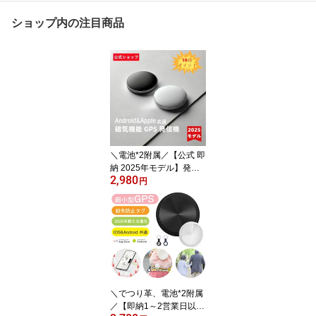
ショップ内の注目商品
＼電池*2附属／【公式 即
納 2025年モデル】発信
2,980
機 GPS Android&Apple
円
共通 月額不要 gps 子供
老人 gps 浮気調査 gps 小
型 紛失防止タグ 履歴照
会 バイク自転車 リアル
タイム 迷子防止 猫 犬 子
供を見守り 高齢 見守り
防災グッズ 地震対策 避
難支援 強磁性吸着
＼でつり革、電池*2附属
／【即納1～2営業日以内