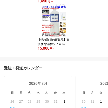
1,450
5本セットは更に割引) 溶
円
～
存水素濃度1.688ppm 水
素発生セラミック 従来の
2.5倍充填 業界最重量級
の20g入り 水素水生成 は
ペットボトルでなんと90
0本分(約4か月分) 水道水
のカルキも約5分で消滅
1時間程で アルカリ水素
【特許取得の正規品】高
水 国産
濃度 水溶性ケイ素 珪素
15,000
の光 1000ccお得版特価1
円
～
5000円税込 500cc当り7
500円 1.2.4本セット ケ
イ素濃縮溶液 特許製法に
よりケイ素濃度は10,000
受注・発送カレンダー
ppm超 シリカ水 ケイ素
水 シリカ 珪素 ミネラル
補給 ケイ素 サプリ ペッ
2026年8月
トOK ギフト最適 日本製
20
送料無料！
日
月
火
水
木
金
土
日
月
火
26
27
28
29
30
31
1
30
31
1