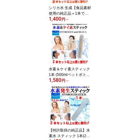
シリカ水 生成【食品素材
使用の純正品＝1本で約2
1,400
年使える】シリカスティ
円
～
ック ケイ素スティック 1
本 割引中(2～5本セット
は更に割引)粒が消えるま
で使用可能 ケイ素が一番
溶け出し易いシリカ(ケイ
素)セラミック粒を使用
ペットボトルでも生成 ケ
イ素水生器 カルキ消去
水素＆ケイ素スティック
日本製
1本 (500mlペットボトル
1,580
で約3か月) 2/3/5本セッ
円
～
トもあり 特許取得水素発
生セラミックと特殊製法
シリカ溶出セラミックが
水道水を簡単に アルカリ
ミネラル 水素 シリカ ケ
イ素 水 に⇒カルキは約5
分で消去 水素水 シリカ
水 生成器 日本製 送料無
【特許取得の純正品】水
料
素水 スティック 1本(2～