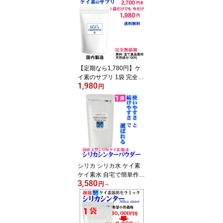
【定期なら1,780円】ケ
イ素のサプリ 1袋 完全無
1,980
添加サプリメントで毎日
円
ケイ素たっぷり生活！(1
ヶ月分62粒入=ケイ素換
算4,774mg含有)【国内製
造】食品素材100％ ★1
粒に77mgのケイ素(シリ
カ成分は165mg)含有 ケ
イ素 珪素 ケイ素サプリ
メント シリカサプリメン
シリカ シリカ水 ケイ素
ト ギフト最適
ケイ素水 自宅で簡単作成
3,580
シリカシンターパウダー
円
～
1袋(500回分) /2袋/4袋 高
濃度シリカ水1Lが僅か7
円程で作れる食品素材の
逸品 抗ウイルス シリカ