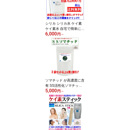
サプリ パウダー 活性珪
素 サプリメント エージ
ングケア 美容 健康 風呂
ペット ギフト 日本製
シリカ シリカ水 ケイ素
ケイ素水 自宅で簡単に作
6,000
れる シリカシンター1袋
円
～
(1100g) ～3袋 世界最高
水準 高濃度150mg/Lのシ
リカ水1L分が僅か3円以
下 水溶性ケイ素と比較な
ら1/300の安さ 抗ウイル
ス シリカサプリ 活性珪
素 珪素 美容 健康 美肌 風
呂 ペット可 ギフト最適
ソマチッド が高濃度に含
国産
有 SS活性化ソマチッド
5,000
1袋(250g)/2袋/3袋＜1億
円
～
3000万年の蘇生ロマン！
＞ 1日1gでOK！ 250日
分 1日当り20円 体を構成
する必須微量元素のケイ
素等も含有 原料は安心の
食品素材 日本産 ソマチ
ット 送料無料！