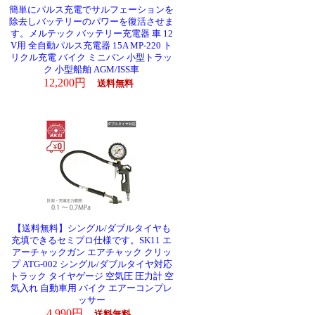
簡単にパルス充電でサルフェーションを
除去しバッテリーのパワーを復活させま
す。メルテック バッテリー充電器 車 12
V用 全自動パルス充電器 15A MP-220 ト
リクル充電 バイク ミニバン 小型トラッ
ク 小型船舶 AGM/ISS車
12,200円
送料無料
【送料無料】シングル/ダブルタイヤも
充填できるセミプロ仕様です。SK11 エ
器
アーチャックガン エアチャック クリッ
プ ATG-002 シングル/ダブルタイヤ対応
トラック タイヤゲージ 空気圧 圧力計 空
気入れ 自動車用 バイク エアーコンプレ
ッサー
4,990円
送料無料