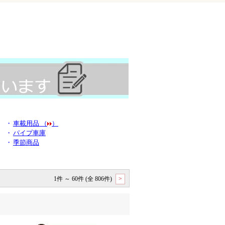
・
車載用品 （
）
・
パイプ車庫
・
季節商品
1件 ～ 60件 (全 806件)
>