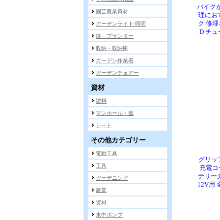
バイク
理にお
ク 修理
D チ
グリッ
充電コ
テリー
12V用 