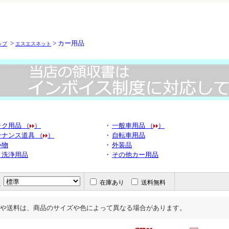
>
> カー用品
ップ
エスエスネット
ク用品 （
）
・
一般車用品 （
）
ナンス道具 （
）
・
自転車用品
小物
・
外装品
・洗浄用品
・
その他カー用品
え
在庫あり
送料無料
や送料は、商品のサイズや色によって異なる場合があります。