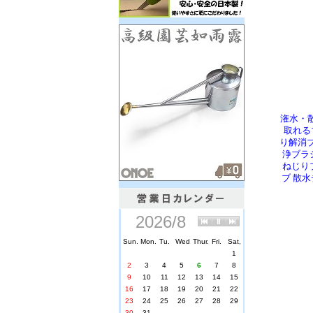
潅水・
取れる
り解消ブ
浄ブラ
ねじり
ブ 散