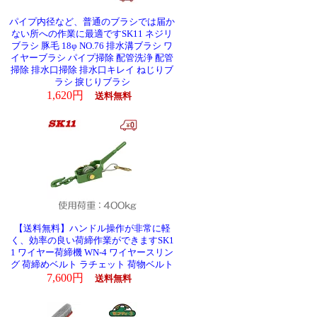
パイプ内径など、普通のブラシでは届か
ない所への作業に最適ですSK11 ネジリ
ブラシ 豚毛 18φ NO.76 排水溝ブラシ ワ
イヤーブラシ パイプ掃除 配管洗浄 配管
掃除 排水口掃除 排水口キレイ ねじりブ
ラシ 捩じりブラシ
1,620円
送料無料
【送料無料】ハンドル操作が非常に軽
ラ
く、効率の良い荷締作業ができますSK1
1 ワイヤー荷締機 WN-4 ワイヤースリン
グ 荷締めベルト ラチェット 荷物ベルト
7,600円
送料無料