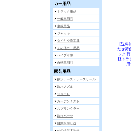
【送料
たせ荷
ック 
軽トラ
用