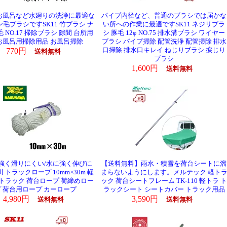
お風呂など水廻りの洗浄に最適な
パイプ内径など、普通のブラシでは届かな
毛ブラシですSK11 竹ブラシ ナ
い所への作業に最適ですSK11 ネジリブラ
 NO.17 掃除ブラシ 隙間 台所用
シ 豚毛 12φ NO.75 排水溝ブラシ ワイヤー
お風呂用掃除用品 お風呂掃除
ブラシ パイプ掃除 配管洗浄 配管掃除 排水
770円
口掃除 排水口キレイ ねじりブラシ 捩じり
送料無料
ブラシ
1,600円
送料無料
強く滑りにくい/水に強く伸びに
【送料無料】雨水・積雪を荷台シートに溜
 トラックロープ 10mm×30m 軽
まらないようにします。メルテック 軽ト
軽トラック 荷台ロープ 荷締めロー
ック 荷台シートフレーム TK-110 軽トラ ト
プ 荷台用ロープ カーロープ
ラックシート シートカバー トラック用品
4,980円
3,590円
送料無料
送料無料