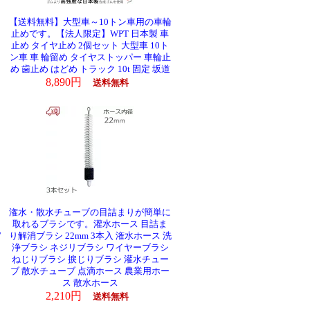
【送料無料】大型車～10トン車用の車輪
止めです。【法人限定】WPT 日本製 車
止め タイヤ止め 2個セット 大型車 10ト
ン車 車 輪留め タイヤストッパー 車輪止
め 歯止め はどめ トラック 10t 固定 坂道
8,890円
送料無料
潅水・散水チューブの目詰まりが簡単に
取れるブラシです。灌水ホース 目詰ま
7
り解消ブラシ 22mm 3本入 潅水ホース 洗
浄ブラシ ネジリブラシ ワイヤーブラシ
ねじりブラシ 捩じりブラシ 灌水チュー
ブ 散水チューブ 点滴ホース 農業用ホー
ス 散水ホース
2,210円
送料無料