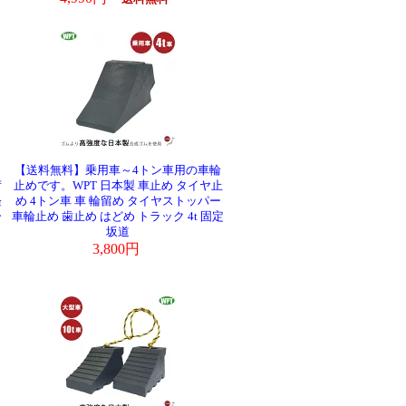
【送料無料】乗用車～4トン車用の車輪
荷
止めです。WPT 日本製 車止め タイヤ止
軽
め 4トン車 車 輪留め タイヤストッパー
ー
車輪止め 歯止め はどめ トラック 4t 固定
坂道
3,800円