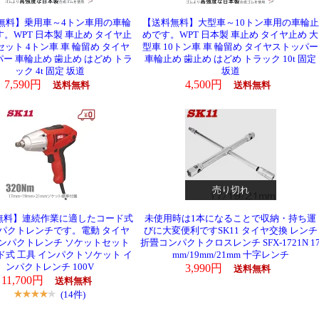
無料】乗用車～4トン車用の車輪
【送料無料】大型車～10トン車用の車輪止
。WPT 日本製 車止め タイヤ止
めです。WPT 日本製 車止め タイヤ止め 大
セット 4トン車 車 輪留め タイヤ
型車 10トン車 車 輪留め タイヤストッパー
ー 車輪止め 歯止め はどめ トラ
車輪止め 歯止め はどめ トラック 10t 固定
ック 4t 固定 坂道
坂道
7,590円
4,500円
送料無料
送料無料
売り切れ
無料】連続作業に適したコード式
未使用時は1本になることで収納・持ち運
パクトレンチです。電動 タイヤ
びに大変便利ですSK11 タイヤ交換 レンチ
ンパクトレンチ ソケットセット
折畳コンパクトクロスレンチ SFX-1721N 1
ド式 工具 インパクトソケット イ
mm/19mm/21mm 十字レンチ
ンパクトレンチ 100V
3,990円
送料無料
11,700円
送料無料
(14件)