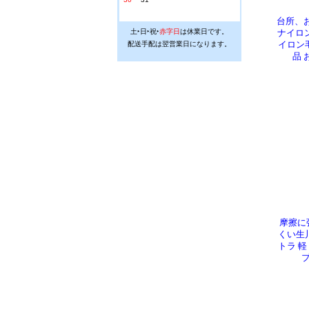
台所、
ナイロン
イロン毛
品 
摩擦に
くい生川
トラ 