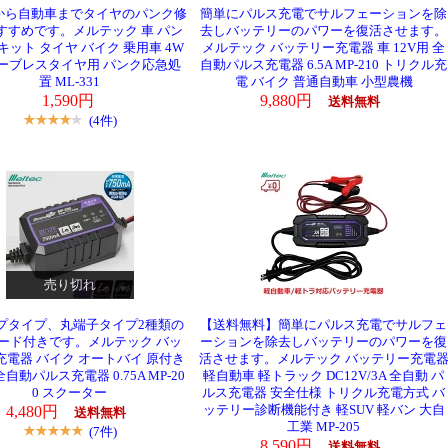
から自動車までタイヤのパンク修
簡単にパルス充電でサルフェーションを除
すすめです。メルテック 車 パン
去しバッテリーのパワーを復活させます。
キット タイヤ バイク 乗用車 4W
メルテック バッテリー充電器 車 12V用 全
ューブレスタイヤ用 パンク応急処
自動パルス充電器 6.5A MP-210 トリクル充
置 ML-331
電 バイク 普通自動車 小型農機
1,590円
9,880円
送料無料
(4件)
売り切れ
プタイプ、丸端子タイプ2種類の
【送料無料】簡単にパルス充電でサルフェ
ード付きです。メルテック バッ
ーションを除去しバッテリーのパワーを復
充電器 バイク オートバイ 原付き
活させます。メルテック バッテリー充電
全自動パルス充電器 0.75A MP-20
軽自動車 軽トラック DC12V/3A 全自動 パ
0 スクーター
ルス充電器 安全仕様 トリクル充電方式 バ
4,480円
ッテリー診断機能付き 軽SUV 軽バン 大自
送料無料
工業 MP-205
(7件)
8,590円
送料無料