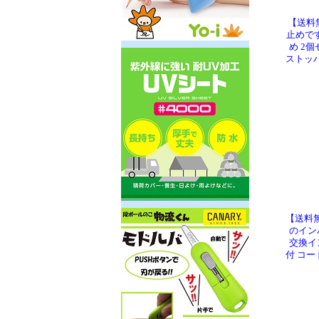
【送料
止めです
め 2個
ストッパ
【送料
のイン
交換イ
付 コー