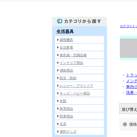
カテゴリト
・
トラッ
・
メンテ
・
車内
・
洗車
並び替
価格