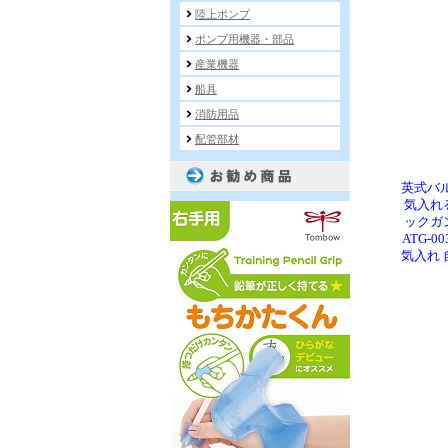
英式バ
気入れ
ックガ
ATG-
気入れ 