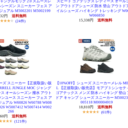
R ジャングルモック 2.0 スムースレ
スピード ゴアテックス レディース オール
ルシーズン スニーカー フェス ア
ン アウトドアシューズ 防水 登山 アウトド
アル M5002201 M5002199
イルシューズ ハイキング トレッキング W06
W066850
632円
送料無料
15,338円
送料無料
(24件)
ューズ スニーカー【正規取扱い販
【10%OFF】シューズ スニーカーメレル ME
RELL JUNGLE MOC ジャング
L 【正規取扱い販売店】モアブ 3 シンセテ
ス オールシーズン 撥水 アウト
ゴアテックス メンズ 防水 ハイキング 登山
ウンユース スニーカー フェス ア
ドア キャンプ シューズ スニーカー M500239
005118 M00004919
アル W60826 W60788 W608
026 W5007412 W5007414 W002
18,810円
送料無料
266
(61件)
860円
送料無料
(121件)