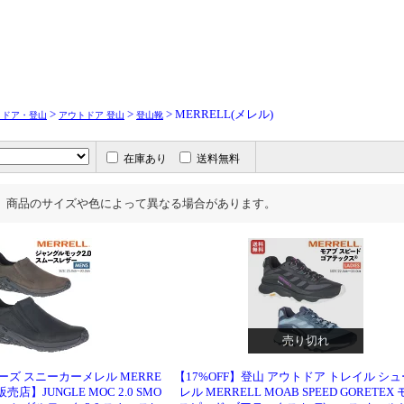
>
>
> MERRELL(メレル)
トドア・登山
アウトドア 登山
登山靴
在庫あり
送料無料
、商品のサイズや色によって異なる場合があります。
売り切れ
ューズ スニーカーメレル MERRE
【17%OFF】登山 アウトドア トレイル シ
店】JUNGLE MOC 2.0 SMO
レル MERRELL MOAB SPEED GORETEX