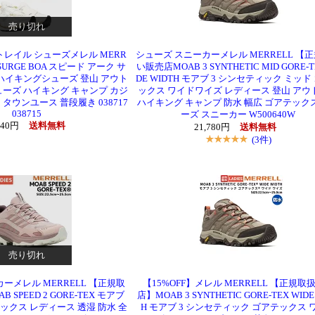
売り切れ
トレイル シューズメレル MERR
シューズ スニーカーメレル MERRELL 【
C SURGE BOA スピード アーク サ
い販売店MOAB 3 SYNTHETIC MID GORE-T
 ハイキングシューズ 登山 アウト
DE WIDTH モアブ 3 シンセティック ミッド
ューズ ハイキング キャンプ カジ
ックス ワイドワイズ レディース 登山 アウ
タウンユース 普段履き 038717
ハイキング キャンプ 防水 幅広 ゴアテック
038715
ーズ スニーカー W500640W
640円
送料無料
21,780円
送料無料
(3件)
売り切れ
ーメレル MERRELL 【正規取
【15%OFF】メレル MERRELL 【正規取
SPEED 2 GORE-TEX モアブ
店】MOAB 3 SYNTHETIC GORE-TEX WIDE
テックス レディース 透湿 防水 全
H モアブ 3 シンセティック ゴアテックス 