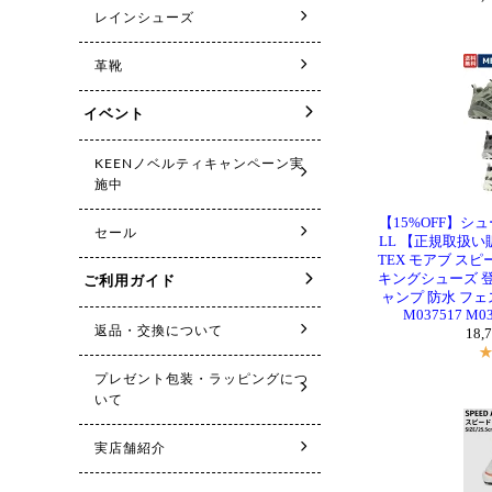
【15%OFF】シ
LL 【正規取扱い販売
TEX モアブ スピ
キングシューズ 登
ャンプ 防水 フェス 
M037517 M03
18,