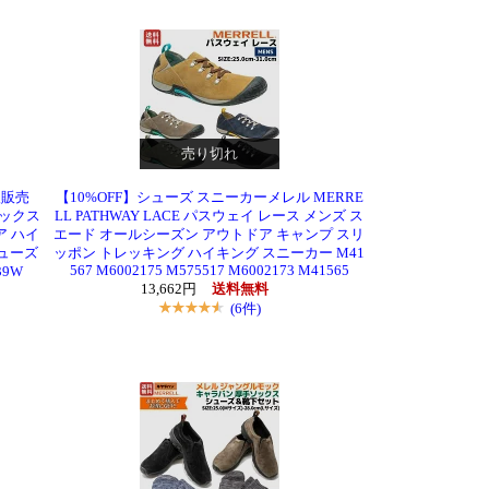
売り切れ
扱販売
【10%OFF】シューズ スニーカーメレル MERRE
テックス
LL PATHWAY LACE パスウェイ レース メンズ ス
ア ハイ
エード オールシーズン アウトドア キャンプ スリ
シューズ
ッポン トレッキング ハイキング スニーカー M41
567 M6002175 M575517 M6002173 M41565
39W
13,662円
送料無料
(6件)