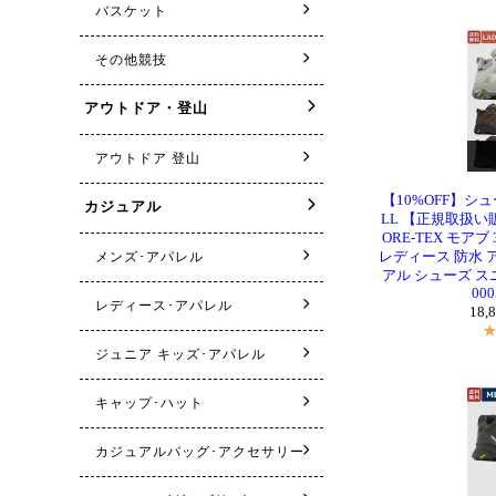
【10%OFF】シ
LL 【正規取扱い販売
ORE-TEX モア
レディース 防水 
アル シューズ スニー
000
18,