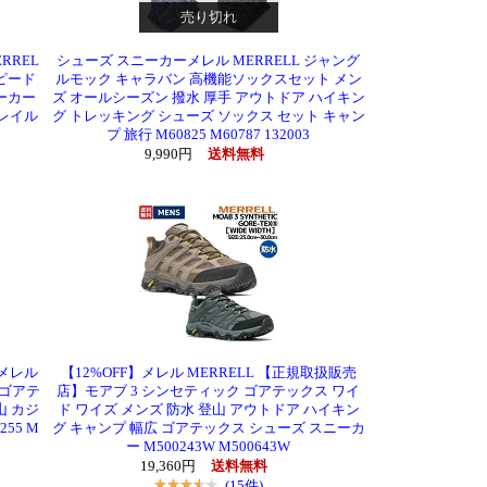
売り切れ
RREL
シューズ スニーカーメレル MERRELL ジャング
スピード
ルモック キャラバン 高機能ソックスセット メン
ーカー
ズ オールシーズン 撥水 厚手 アウトドア ハイキン
トレイル
グ トレッキング シューズ ソックス セット キャン
プ 旅行 M60825 M60787 132003
9,990円
送料無料
メレル
【12%OFF】メレル MERRELL 【正規取扱販売
 ゴアテ
店】モアブ 3 シンセティック ゴアテックス ワイ
山 カジ
ド ワイズ メンズ 防水 登山 アウトドア ハイキン
55 M
グ キャンプ 幅広 ゴアテックス シューズ スニーカ
ー M500243W M500643W
19,360円
送料無料
(15件)