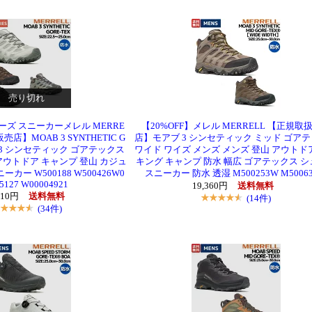
売り切れ
ューズ スニーカーメレル MERRE
【20%OFF】メレル MERRELL 【正規取
店】MOAB 3 SYNTHETIC G
店】モアブ 3 シンセティック ミッド ゴア
ブ 3 シンセティック ゴアテックス
ワイド ワイズ メンズ メンズ 登山 アウトド
アウトドア キャンプ 登山 カジュ
キング キャンプ 防水 幅広 ゴアテックス 
カー W500188 W500426W0
スニーカー 防水 透湿 M500253W M5006
5127 W00004921
19,360円
送料無料
810円
送料無料
(14件)
(34件)