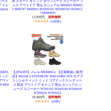
シーズ
水 スエード キャンプ タウンユース スニーカー フ
ア トレ
ェス アウトドア 登山 カジュアル M60805 M6082
5 M60787 M60801 M5006581 M5006583 M59812
6856
7 M006693
12,800円
送料無料
(198件)
RREL
【20%OFF】メレル MERRELL 【正規取扱い販売
ィック
店】MOAB 3 SYNTHETIC MID GORE-TEX モアブ
 アウト
3 シンセティック ミッド ゴアテックス レディー
 M00
ス 防水 アウトドア キャンプ 登山 カジュアル シ
ューズ スニーカー W500182 W500184 W500416
W500420 W500424
18,480円
送料無料
(19件)