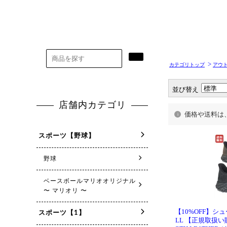
>
カテゴリトップ
アウ
並び替え
価格や送料は
【10%OFF】シ
LL 【正規取扱い販売