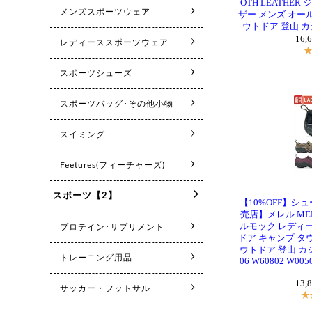
OTH LEATHE
ザー メンズ オー
ウトドア 登山 カジュ
16,
【10%OFF】シ
売店】メレル MER
ルモック レディー
ドア キャンプ タ
ウトドア 登山 カジュ
06 W60802 W005
13,