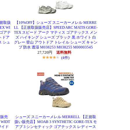
正規取扱
【10%OFF】シューズ スニーカーメレル MERRE
EX WI
LL 【正規取扱販売店】SPEED ARC MATIS GORE-
 ゴアテ
TEX スピード アーク マティス ゴアテックス メン
トドア
ズ ハイキング シューズ ブラック 黒 ホワイト 白
ス シュ
グレー 登山 アウトドア トレイル シューズ キャン
プ 防水 透湿 M038253 M038255 M00003545
27,720円
送料無料
(4件)
扱販売
シューズ スニーカーメレル MERRELL 【正規取
 WIDT
扱い販売店】MOAB 3 SYNTHETIC GORE-TEX モ
ワイド
アブ 3 シンセティック ゴアテックス レディース