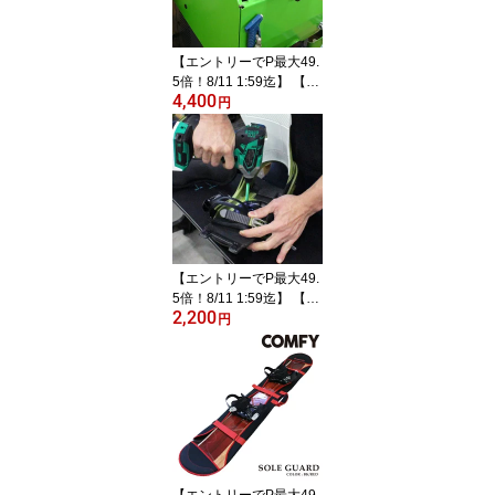
グ ダリング エッジ バリ
取り HOT WAX ワックス
【日時指定不可】
【エントリーでP最大49.
5倍！8/11 1:59迄】 【ス
4,400
ノーボード同時注文専
円
用】 スノーボード ベー
シックチューン SNOWB
OARD BASIC TUNING
チューニング 機械仕上げ
メンテナンス クリーニン
グ サンディング ダリン
グ エッジ バリ取り HOT
WAX ワックス 【日時指
【エントリーでP最大49.
定不可】
5倍！8/11 1:59迄】 【ス
2,200
ノーボード + ビンディン
円
グ セット商品専用】 ス
ノーボード ビンディング
取付オプション レギュラ
ー・グーフィー選択可能
推奨スタンス 取付角度：
前21°／後6° SNOWBOA
RD BINDING 【日時指定
不可・セッティング希望
【エントリーでP最大49.