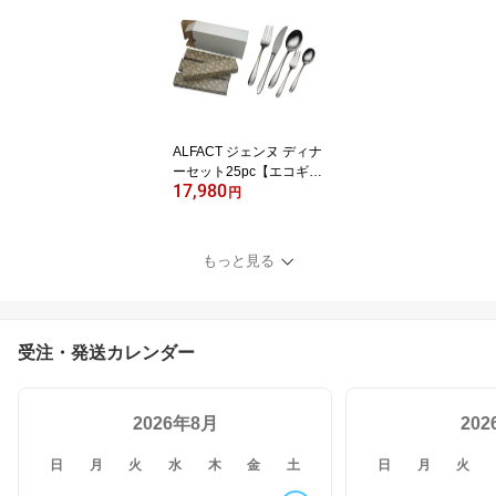
(名入れ無料)【日本製/荒
澤製作所】
ALFACT ジェンヌ ディナ
ーセット25pc【エコギフ
17,980
ト】 カトラリーセット
円
(名入れ無料)【日本製/燕
市/荒澤製作所】
もっと見る
受注・発送カレンダー
2026年8月
20
日
月
火
水
木
金
土
日
月
火