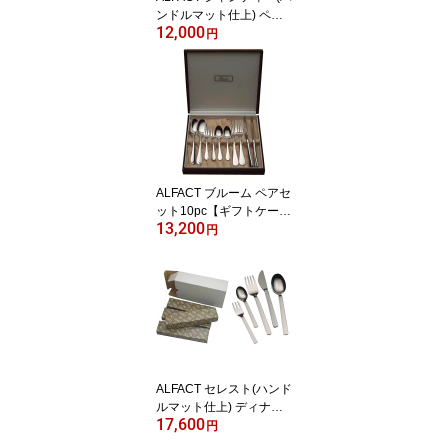
ンドルマット仕上) ペア
12,000
セット10pc【ギフトケー
円
ス付き】 カトラリーセッ
ト (名入れ無料)【日本製/
燕市/荒澤製作所】
ALFACT ブルーム ペアセ
ット10pc【ギフトケース
13,200
付き】 カトラリーセット
円
(名入れ無料)【日本製/荒
澤製作所】
ALFACT セレスト(ハンド
ルマット仕上) ディナー
17,600
セット25pc【エコギフ
円
ト】 カトラリーセット