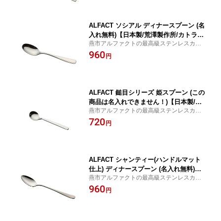
ALFACT ソシアル ディナースプーン (名
入れ無料)【日本製/荒澤製作所/カトラリ
燕市アルファクトの最高級ステンレスカト
ー】
ラリー 【楽ギフ_名入れ】【日本製／燕市
960
円
／荒澤製作所】
ALFACT 鎚目シリーズ 姫スプーン (この
商品は名入れできません！)【日本製/燕
燕市アルファクトの最高級ステンレスカト
市/荒澤製作所/カトラリー】
ラリー 【日本製／燕市／荒澤製作所】
720
円
ALFACT シャンティー(ハンドルマット
仕上) ディナースプーン (名入れ無料)
燕市アルファクトの最高級ステンレスカト
【日本製/荒澤製作所/カトラリー】
ラリー 【楽ギフ_名入れ】【日本製／燕市
960
円
／荒澤製作所】