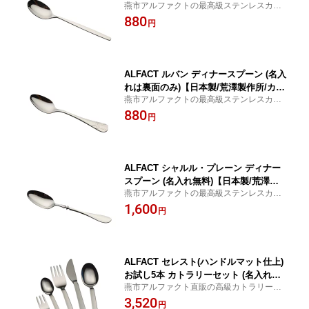
燕市アルファクトの最高級ステンレスカト
カトラリー】
ラリー 【楽ギフ_名入れ】【日本製／燕市
880
円
／荒澤製作所】
ALFACT ルバン ディナースプーン (名入
れは裏面のみ)【日本製/荒澤製作所/カト
燕市アルファクトの最高級ステンレスカト
ラリー】
ラリー 【楽ギフ_名入れ】【日本製／燕市
880
円
／荒澤製作所】
ALFACT シャルル・プレーン ディナー
スプーン (名入れ無料)【日本製/荒澤製
燕市アルファクトの最高級ステンレスカト
作所/カトラリー】
ラリー 【楽ギフ_名入れ】【日本製／燕市
1,600
円
／荒澤製作所】
ALFACT セレスト(ハンドルマット仕上)
お試し5本 カトラリーセット (名入れ無
燕市アルファクト直販の高級カトラリーセ
料)【日本製/荒澤製作所】
ット！ 【楽ギフ_名入れ】【楽ギフ_包装】
3,520
円