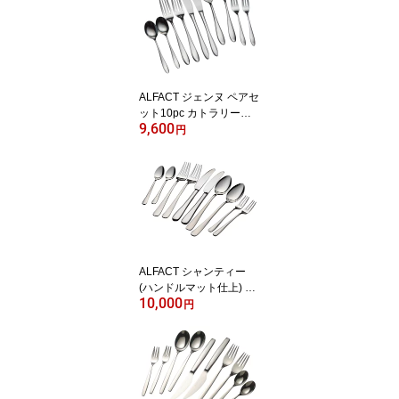
ALFACT ジェンヌ ペアセ
ット10pc カトラリーセ
9,600
ット (名入れ無料)【日本
円
製/荒澤製作所】
ALFACT シャンティー
(ハンドルマット仕上) ペ
10,000
アセット10pc カトラリ
円
ーセット (名入れ無料)
【日本製/燕市/荒澤製作
所】