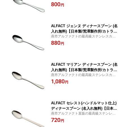
ラリー 【楽ギフ_名入れ】【日本製／燕市
800
円
／荒澤製作所】
ALFACT ジェンヌ ディナースプーン (名
入れ無料)【日本製/荒澤製作所/カトラリ
燕市アルファクトの最高級ステンレスカト
ー】
ラリー 【楽ギフ_名入れ】【日本製／燕市
880
円
／荒澤製作所】
ALFACT マリアン ディナースプーン (名
入れ無料)【日本製/荒澤製作所/カトラリ
燕市アルファクトの最高級ステンレスカト
ー】
ラリー 【楽ギフ_名入れ】【日本製／燕市
1,080
円
／荒澤製作所】
ALFACT セレスト(ハンドルマット仕上)
ディナースプーン (名入れ無料)【日本
燕市アルファクト直販の最高級ステンレス
製/荒澤製作所/カトラリー】
カトラリー 【楽ギフ_名入れ】【日本製／
720
円
燕市／荒澤製作所】