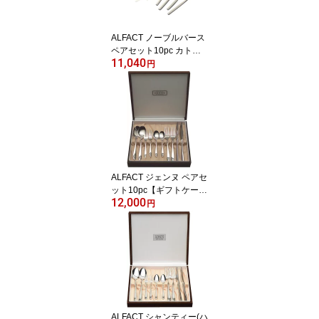
ALFACT ノーブルバース
ペアセット10pc カトラ
11,040
リーセット (名入れ無料)
円
【日本製/荒澤製作所】
ALFACT ジェンヌ ペアセ
ット10pc【ギフトケース
12,000
付き】 カトラリーセット
円
(名入れ無料) 【日本製/燕
市/荒澤製作所】
ALFACT シャンティー(ハ