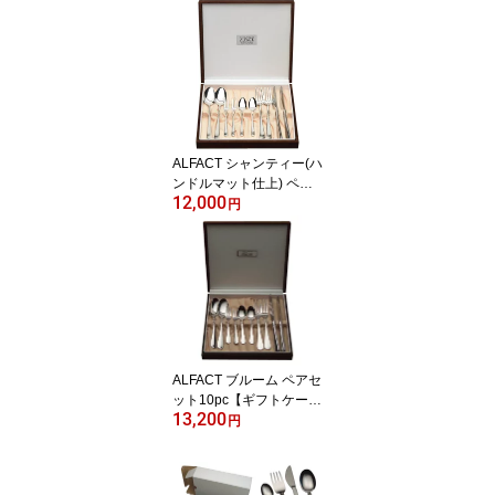
(名入れ無料) 【日本製/燕
市/荒澤製作所】
ALFACT シャンティー(ハ
ンドルマット仕上) ペア
12,000
セット10pc【ギフトケー
円
ス付き】 カトラリーセッ
ト (名入れ無料)【日本製/
燕市/荒澤製作所】
ALFACT ブルーム ペアセ
ット10pc【ギフトケース
13,200
付き】 カトラリーセット
円
(名入れ無料)【日本製/荒
澤製作所】