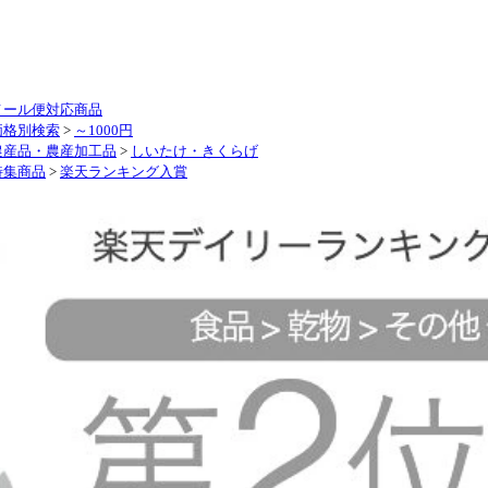
メール便対応商品
価格別検索
>
～1000円
農産品・農産加工品
>
しいたけ・きくらげ
特集商品
>
楽天ランキング入賞