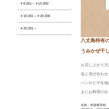
八丈島特有
うみかぜ干
お召し上がり方
塩と混ぜ合わせ
パンやピザ生地
またお料理の出
名称：乾燥椎茸粉