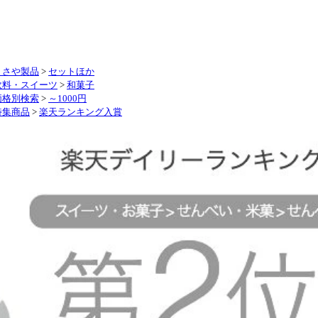
くさや製品
>
セットほか
飲料・スイーツ
>
和菓子
価格別検索
>
～1000円
特集商品
>
楽天ランキング入賞