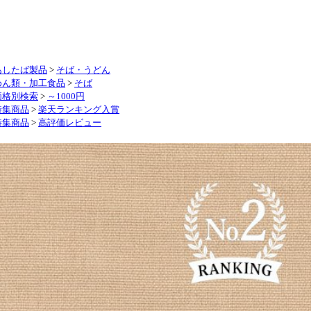
あしたば製品
>
そば・うどん
めん類・加工食品
>
そば
価格別検索
>
～1000円
特集商品
>
楽天ランキング入賞
特集商品
>
高評価レビュー