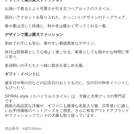
お揃いで着るとより可愛さが引き立つペアルックのスタイル。
面白いアクセントを取り入れた、かっこいいデザインのドッグウェア。
春や夏は涼しく快適に、秋や冬は暖かく守ってくれる一着。
デザインで選ぶ愛犬ファッション
初めての子にも安心、着やすい着脱簡単なデザイン。
休日は部屋着として心地よく過ごせる。家着としても穏やかな時間に寄
り添う。
多頭飼いの子たちと一緒に散歩を楽しめる服。
ギフト・イベントに
誕生日や母の日などの記念日のおくりものに。父の日や秋冬イベントに
もぴったり。
SPIRAL-style（スパイラルスタイル）は、犬服と犬用グッズの専門店
です。
国産の高品質な洋服や、ギフトにも最適な名前入り服、日常使いに嬉し
いお手頃価格のペットグッズをご用意。さらに有名アウトドアブランド
やファッションブランドの犬服も取り扱っています。
商品番号：kijt014dasu