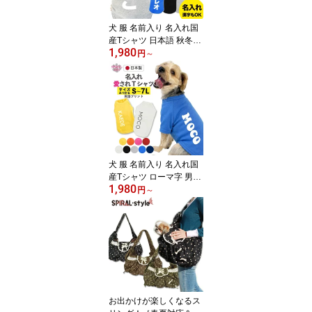
注目服 オーダーメイドで
オリジナル服に。
犬 服 名前入り 名入れ国
産Tシャツ 日本語 秋冬に
1,980
ぴったりのおもしろいス
円
～
タイル 男の子や女の子に
人気の犬の服 小型犬や中
型犬、大型犬が使えるサ
イズのペット服 かわいい
印象でおしゃれに着せや
すい服 セールの注目服
オーダーメイドでオリジ
ナル服に。
犬 服 名前入り 名入れ国
産Tシャツ ローマ字 男の
1,980
子や女の子が楽しめる犬
円
～
の服 春夏と秋冬を彩るお
もしろスタイル 小型犬や
中型犬、大型犬に選ばれ
る定番のペット服 着せや
すい仕様でおしゃれなか
わいい一枚 セールの注目
服 オーダーメイドでオリ
ジナル服に。
お出かけが楽しくなるス