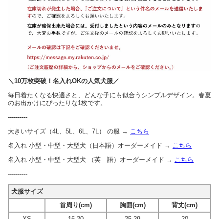
＼10万枚突破！名入れOKの人気犬服／
毎日着たくなる快適さと、どんな子にも似合うシンプルデザイン。春夏
のお出かけにぴったりな1枚です。
----------
大きいサイズ（4L、5L、6L、7L） の服 →
こちら
名入れ 小型・中型・大型犬（日本語）オーダーメイド →
こちら
名入れ 小型・中型・大型犬 （英 語）オーダーメイド →
こちら
----------
犬服サイズ
首周り(cm)
胸囲(cm)
背丈(cm)
XS
16-20
25-29
20