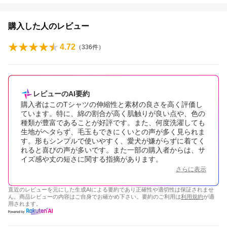
購入した人のレビュー
4.72
（
336
件）
レビューのAI要約
購入者はこのTシャツの伸縮性と素材の良さを高く評価し
ています。特に、綿の割合が高く肌触りが良い点や、色の
種類が豊富であることが好評です。また、何度洗濯しても
生地がヘタらず、毛玉もできにくいとの声が多く見られま
す。形もシンプルで使いやすく、愛犬が嫌がらずに着てく
れると喜びの声が多いです。また一部の購入者からは、サ
イズ感や丈の短さに関する指摘があります。
さらに表示
直近のレビューを元にした生成AIによる要約であり正確性や適切性は保証されませ
ん。商品レビューの内容はご自身でお確かめ下さい。要約のご利用は
利用規約
が適
用されます。