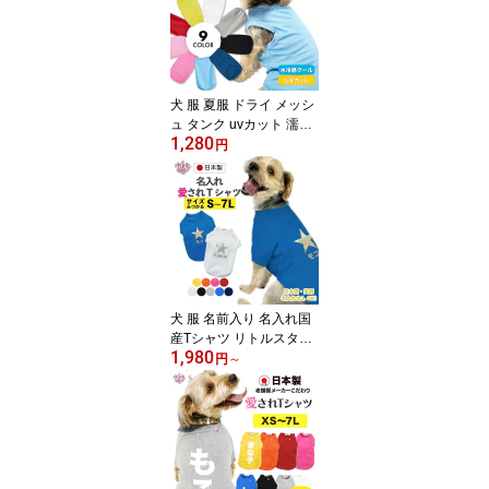
かわいい印象でおしゃれ
に着せやすい服 春夏にぴ
ったりのおもしろいスタ
イル セールの注目服 名
前入りのクール服。
犬 服 夏服 ドライ メッシ
ュ タンク uvカット 濡ら
1,280
してひんやり 春夏を彩る
円
おもしろデザインの服 か
わいい印象でおしゃれに
着せやすい服 小型犬や中
型犬に合わせたサイズの
ペット服 男の子や女の子
が楽しめる犬の服 セール
の注目服 袖なしタイプな
ので熱中症対策にも
犬 服 名前入り 名入れ国
産Tシャツ リトルスター
1,980
男の子や女の子に似合う
円
～
犬の服 小型犬や中型犬、
大型犬のために作られた
ペット服 おしゃれさとか
わいい雰囲気が着せやす
い服 春夏と秋冬を彩るお
もしろスタイル セールの