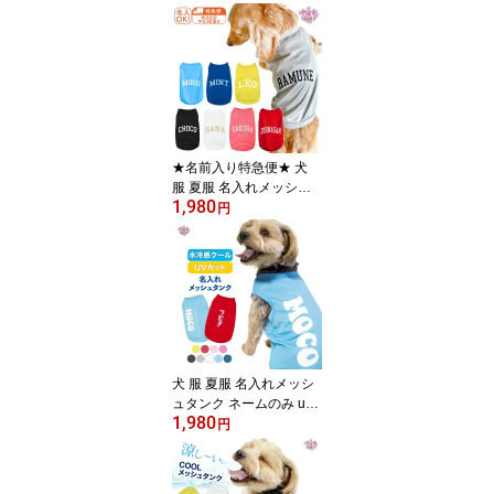
★名前入り特急便★ 犬
服 夏服 名入れメッシュ
1,980
タンク ネームロゴ かわ
円
いい印象でおしゃれに着
せやすい服 男の子や女の
子が楽しめる犬の服 小型
犬や中型犬に合わせたサ
イズのペット服 春夏を彩
るおもしろデザインの服
セールの注目服 オーダー
メイドのクール服。
犬 服 夏服 名入れメッシ
ュタンク ネームのみ uv
1,980
カット 濡らしてひんやり
円
男の子や女の子に人気の
犬の服 小型犬や中型犬の
ために作られたペット服