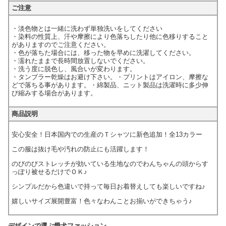
ご注意
・淡色物とは一緒に洗わず単独洗いをしてください
・染料の性質上、汗や摩擦により色落ちしたり他に色移りすること
がありますのでご注意ください。
・色が落ちた場合には、移った物を早めに洗濯してください。
・濡れたままで長時間放置しないでください。
・洗う度に脱色し、風合いが変わります。
・タンブラー乾燥はお避け下さい。・プリントはアイロン、摩擦な
どで落ちる事があります。・綿製品、ニット製品は洗濯時に多少伸
び縮みする場合があります。
商品説明
安心安全！日本国内での生産のＴシャツに新色追加！全13カラー
この服は抜け毛や汚れの防止にも活躍します！
のびのびストレッチが効いている生地なのでわんちゃんの頭からす
っぽり被せるだけでＯＫ♪
シンプルだから色違いで持って毎日お着替えしても楽しいですね♪
嬉しいサイズ展開豊富！色々なわんことお揃いができちゃう♪
デザインで選ぶ愛犬ファッション