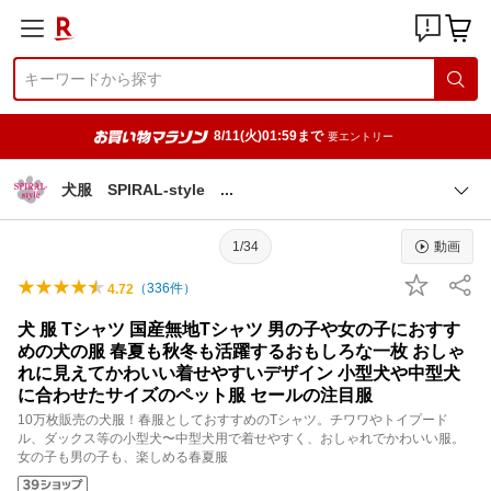
8/11(火)01:59まで
要エントリー
犬服 SPIRAL-style
1/34
動画
（
336
件）
4.72
犬 服 Tシャツ 国産無地Tシャツ 男の子や女の子におすす
めの犬の服 春夏も秋冬も活躍するおもしろな一枚 おしゃ
れに見えてかわいい着せやすいデザイン 小型犬や中型犬
に合わせたサイズのペット服 セールの注目服
10万枚販売の犬服！春服としておすすめのTシャツ。チワワやトイプード
ル、ダックス等の小型犬〜中型犬用で着せやすく、おしゃれでかわいい服。
女の子も男の子も、楽しめる春夏服