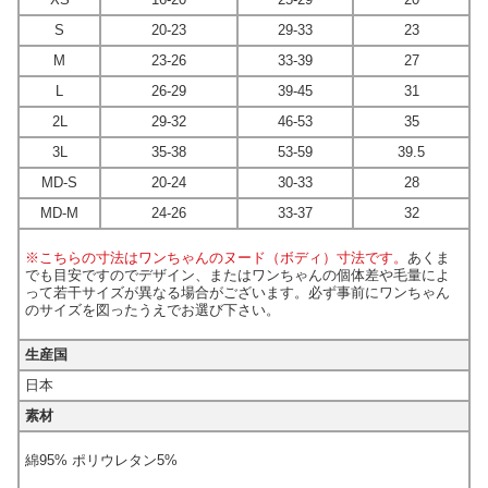
S
20-23
29-33
23
M
23-26
33-39
27
L
26-29
39-45
31
2L
29-32
46-53
35
3L
35-38
53-59
39.5
MD-S
20-24
30-33
28
MD-M
24-26
33-37
32
※こちらの寸法はワンちゃんのヌード（ボディ）寸法です。
あくま
でも目安ですのでデザイン、またはワンちゃんの個体差や毛量によ
って若干サイズが異なる場合がございます。必ず事前にワンちゃん
のサイズを図ったうえでお選び下さい。
生産国
日本
素材
綿95% ポリウレタン5%