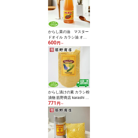
curry spice set sujino
からし菜の油 マスター
ドオイル カラシ油 オリ
600
エンタルマスタードシー
円
～
ド スパイス 国産油 無添
加 無添加油 香辛料 業
務用香辛料 筋野商店 m
ustard oil spice sujino sp
ice curry
からし漬けの素 カラシ粉
漬物 筋野商店 karashi m
771
ustard pickles spice sujin
円
～
o