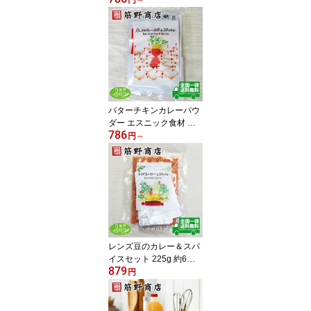
パイス spice 香辛料 筋野
商店 mild curry powder s
et spice sujino 16g（5〜
6皿分）・60g（30皿
分） 送料無料
バターチキンカレーパウ
ダー エスニック食材 カ
786
レー粉 スパイス spice 香
円
～
辛料 筋野商店 butter chic
ken curry spice sujino
レンズ豆のカレー＆スパ
イスセット 225g 約6皿
879
分 エスニック食材 カレ
円
ー粉 送料無料 本格派
ダルカレー スパイスカレ
ー スパイス 香辛料 lentil