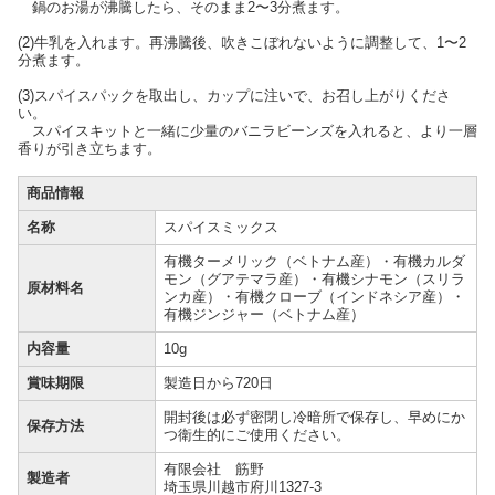
鍋のお湯が沸騰したら、そのまま2〜3分煮ます。
(2)牛乳を入れます。再沸騰後、吹きこぼれないように調整して、1〜2
分煮ます。
(3)スパイスパックを取出し、カップに注いで、お召し上がりくださ
い。
スパイスキットと一緒に少量のバニラビーンズを入れると、より一層
香りが引き立ちます。
商品情報
名称
スパイスミックス
有機ターメリック（ベトナム産）・有機カルダ
モン（グアテマラ産）・有機シナモン（スリラ
原材料名
ンカ産）・有機クローブ（インドネシア産）・
有機ジンジャー（ベトナム産）
内容量
10g
賞味期限
製造日から720日
開封後は必ず密閉し冷暗所で保存し、早めにか
保存方法
つ衛生的にご使用ください。
有限会社 筋野
製造者
埼玉県川越市府川1327-3