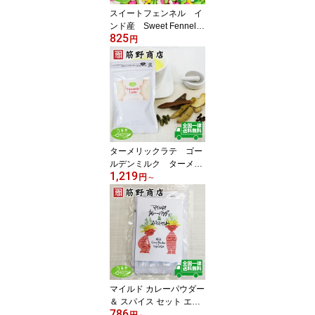
スイートフェンネル イ
ンド産 Sweet Fennel
825
送料無料 ソンフ ソー
円
ンフ ムクワス 口直
し ポイント消化 スパ
イスカレー スパイス
spice 香辛料 マウス
フレッシュ 清涼菓子
ターメリックラテ ゴー
ルデンミルク ターメリ
1,219
ック ウコン アイスラ
円
～
テ 自社配合 送料無
料 ポイント消化 spic
e 香辛料 紅茶 茶葉
マイルド カレーパウダー
＆ スパイス セット エス
786
ニック食材 カレー粉 ス
円
～