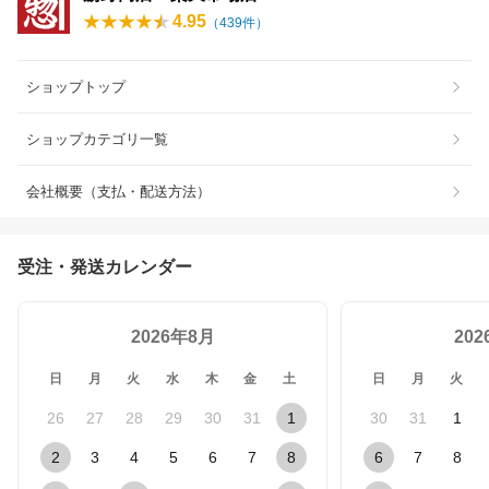
4.95
（
439
件）
ショップトップ
ショップカテゴリ一覧
会社概要（支払・配送方法）
受注・発送カレンダー
2026年8月
20
日
月
火
水
木
金
土
日
月
火
26
27
28
29
30
31
1
30
31
1
2
3
4
5
6
7
8
6
7
8