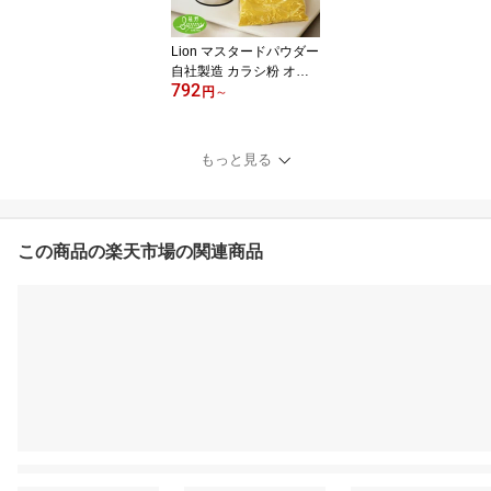
Lion マスタードパウダー
自社製造 カラシ粉 オリ
792
エンタルマスタードシー
円
～
ド スパイス spice 香辛料
筋野商店 oriental mustar
dseed powder spice suji
もっと見る
no
この商品の楽天市場の関連商品