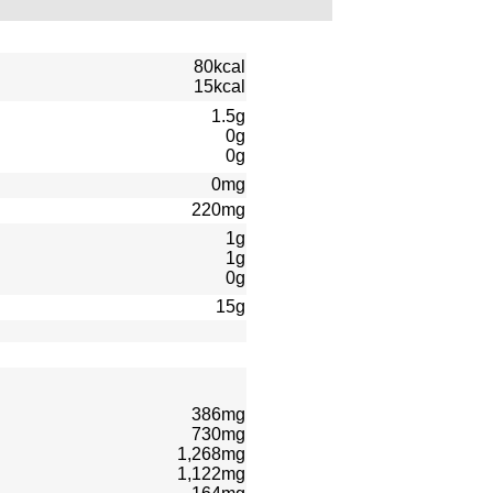
80kcal
15kcal
1.5g
0g
0g
0mg
220mg
1g
1g
0g
15g
386mg
730mg
1,268mg
1,122mg