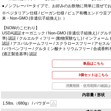
●ノンフレーバータイプで、お好みのお飲物に簡単に混ぜで
※ベジタリアン仕様 / ビーガン仕様 / ピュア有機エンドウ
来・Non-GMO (非遺伝子組換え)））
【NOWのこだわり】
USDA認証オーガニック / Non-GMO (非遺伝子組換え) / グルテン
準) 認証 / クルエルティフリー (動物実験なし) / インフォーム
認証 / アスパルテームフリー / スクラロースフリー / アセ
/ パラベンフリー / グルタミン酸ナトリウムフリー / 合成香料不使用 /
(適正製造基準) 認証
単品はこちら
3個セットはこちら
消費期限・使用期限の確認は
内容量 / 形状
1.5lbs.（680g） / パウダー