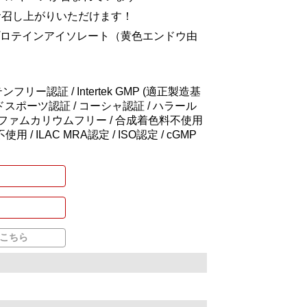
お召し上がりいただけます！
豆プロテインアイソレート（黄色エンドウ由
フリー認証 / Intertek GMP (適正製造基
ドスポーツ認証 / コーシャ認証 / ハラール
スルファムカリウムフリー / 合成着色料不使用
 ILAC MRA認定 / ISO認定 / cGMP
こちら