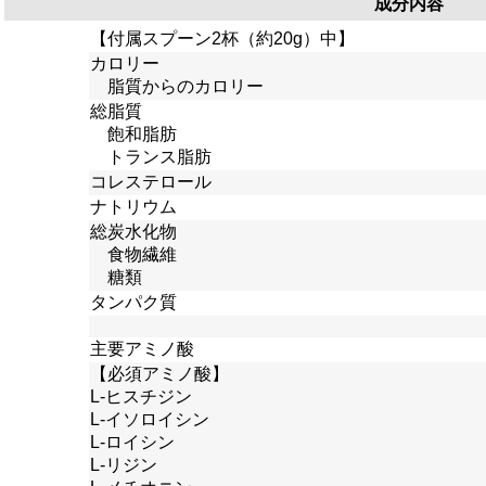
成分内容
【付属スプーン2杯（約20g）中】
カロリー
脂質からのカロリー
総脂質
飽和脂肪
トランス脂肪
コレステロール
ナトリウム
総炭水化物
食物繊維
糖類
タンパク質
主要アミノ酸
【必須アミノ酸】
L-ヒスチジン
L-イソロイシン
L-ロイシン
L-リジン