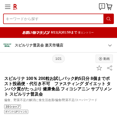
8/11(火)01:59まで
要エントリー
スピルリナ普及会 楽天市場店
1/21
動画
スピルリナ 100％ 200粒お試しパック約5日分 8個までポ
スト投函便・代引き不可 ファスティング ダイエット タ
ンパク質がたっぷり 健康食品 フィコシアニン サプリメン
ト スピルリナ普及会
偏食、野菜不足の解消に食生活改善/偏食/野菜不足/スーパーフード