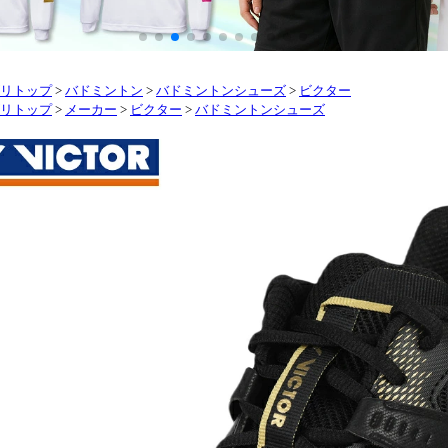
リトップ
>
バドミントン
>
バドミントンシューズ
>
ビクター
リトップ
>
メーカー
>
ビクター
>
バドミントンシューズ