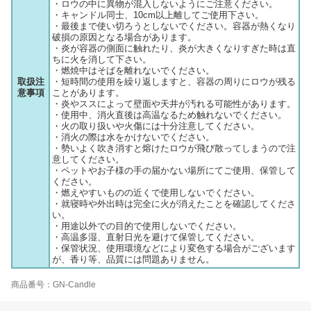
・ロウの中に異物が混入しないようにご注意ください。
・キャンドル同士、10cm以上離してご使用下さい。
・最後まで使い切ろうとしないでください。容器が熱くなり
破損の原因となる場合があります。
・炎が容器の側面に触れたり、炎が大きくなりすぎた時は直
ちに火を消して下さい。
・燃焼中はそばを離れないでください。
取扱注
・短時間の使用を繰り返しますと、容器の周りにロウが残る
意事項
ことがあります。
・炎やススによって壁面や天井が汚れる可能性があります。
・使用中、消火直後は高温なるため触れないでください。
・火の取り扱いや火傷には十分注意してください。
・消火の際は水をかけないでください。
・勢いよく吹き消すと熔けたロウが飛び散ってしまうので注
意してください。
・ペットやお子様の手の届かない場所にてご使用、保管して
ください。
・燃えやすいものの近くで使用しないでください。
・就寝時や外出時は完全に火が消えたことを確認してくださ
い。
・用途以外での目的で使用しないでください。
・高温多湿、直射日光を避けて保管してください。
・保管状況、使用環境などにより変色する場合がございます
が、香り等、品質には問題ありません。
商品番号：GN-Candle