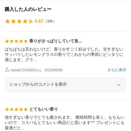
購入した人のレビュー
4.67
（
3
件）
香りがさっぱりしていて
良
ぱちぱちは言わないけど、香りがすごく好みでした。甘すぎない
サッパリしたレモングラスの香りでこれからの季節にピッタリに
感じます。グ
ラ
さらに表示
nana07242693
さん
2025/06/09
ショップからのコメントを表示
とてもいい香り
強すぎない香りでとても癒されます。 燃焼時間も長く、もちもい
いので、コスパもとてもいい商品だと思います^^ プレゼントにも
最適だ
と