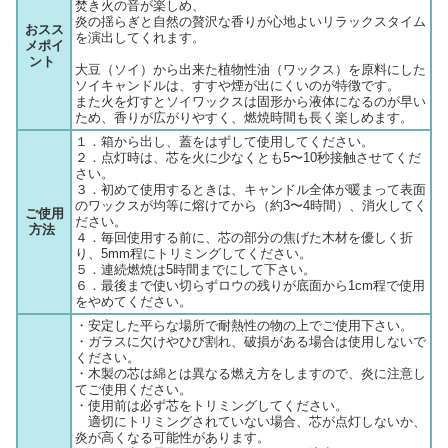
焚き火の音が楽しめ、
炎の揺らぎと自然の贅沢な香りが心地よいリラックスタイム
おスス
を演出してくれます。
メポイ
ント
大豆（ソイ）から出来た植物性油（ワックス）を原料にした
ソイキャンドルは、すすや煙が出にくいのが特徴です。
また火を灯すとソイワックスは固形から液体になるのが早い
ため、香りが広がりやすく、燃焼時間も長く楽しめます。
１．箱から出し、蓋をはずして使用してください。
２．点灯時は、芯を火に少なくとも5〜10秒接触させてくだ
さい。
３．初めて使用するときは、キャンドル全体が暖まって表面
のワックスが均等に熔けてから（約3〜4時間）、消火してく
ご使用
ださい。
方法
４．毎回使用する前に、芯の部分の焦げた木材を優しく折
り、5mm程にトリミングしてください。
５．連続燃焼は5時間までにして下さい。
６．最後まで使い切らずロウの残りが底面から1cm程で使用
をやめてください。
・安定した平らな場所で耐熱性の物の上でご使用下さい。
・ガラスに欠けやひび割れ、破損がある場合は使用しないで
ください。
・木製の芯は綿とは異なる燃え方をしますので、炎に注意し
てご使用ください。
・使用前は必ず芯をトリミングしてください。
適切にトリミングされていない場合、芯が点灯しないか、
炎が高くなる可能性があります。