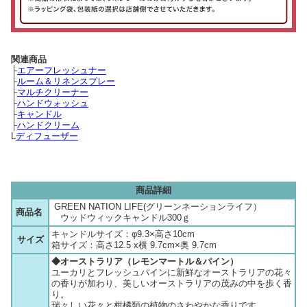
関連商品
├
エアーフレッシュナー
├
ルーム＆リネンスプレー
├
マルチクリーナー
├
ハンドウォッシュ
├
キャンドル
├
ハンドクリーム
L
ディフューザー
商品詳細
GREEN NATION LIFE(グリーンネーションライフ）
商品名
ウッドウィックキャンドル300ｇ
キャンドルサイズ：φ9.3×高さ10cm
サイズ
箱サイズ：高さ12.5 x横 9.7cm×奥 9.7cm
◆オーストラリア（レモンマートル＆パイン）
ユーカリとフレッシュパインに新鮮なオーストラリアの花々
の香りが加わり、美しいオーストラリアの茂みの中を歩く香
り。
瑞々しい花々と柑橘類の植物のさわやかな香りです。