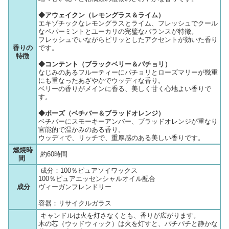
◆アウェイクン（レモングラス＆ライム）
エキゾチックなレモングラスとライム、フレッシュでクール
なペパーミントとユーカリの完璧なバランスが特徴。
フレッシュでいながらピリッとしたアクセントが効いた香り
香りの
です。
特徴
◆コンテント（ブラックベリー＆パチョリ）
なじみのあるフルーティーにパチョリとローズマリーが幾重
にも重なったあざやかでウッディな香り。
ベリーの香りがメインに香る、美しく甘く心地よい香りで
す。
◆ポーズ（ベチバー＆ブラッドオレンジ）
ベチバーにスモーキーアンバー、ブラッドオレンジが重なり
官能的で温かみのある香り。
ウッディで、リッチで、重厚感のある美しい香りです。
燃焼時
約60時間
間
成分：100％ピュアソイワックス
100％ピュアエッセンシャルオイル配合
成分
ヴィーガンフレンドリー
容器：リサイクルガラス
キャンドルは火を灯さなくとも、香りが広がります。
木の芯（ウッドウィック）は火を灯すと、パチパチと静かな