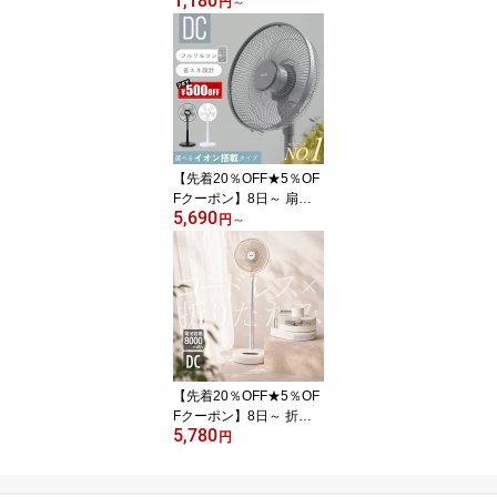
1,180
剤 ステンレス プレート
円
～
長時間 最強 保冷 ステン
レス製 2枚 円形 強力 キ
ャンプ お弁当 長持ち 円
柱 クーラーボックス 円
柱 アイスパック 熱中症
対策 アウトドア 防災 繰
り返し使える 保冷用品
省エネ コンパクトキンキ
【先着20％OFF★5％OF
ンコンパク
Fクーポン】8日～ 扇風
5,690
機 DCモーター DC 静か
円
～
モーター 静音 リモコン
リビング 首振り タイマ
ー おしゃれ サーキュレ
ーター dc扇風機 dc 寝室
赤ちゃん スリム コンパ
クトト 首 ふり 省スペー
ス 節電梅雨部屋干し換気
ペット
【先着20％OFF★5％OF
Fクーポン】8日～ 折り
5,780
たたみ扇風機 扇風機 コ
円
ードレス コンパクト dc
モーター 首振り 折りた
たみ DC コンパクト収納