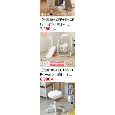
【先着20％OFF★5％OF
Fクーポン】8日～ 【大
2,980
容量★25本掛け】スラッ
円
～
クスハンガー ズボンラッ
ク 白 スリム スラックス
ハンガーラック ズボンハ
ンガー ズボン 収納 パン
ツラック 25本掛け 20本
掛け ボトムスラック 20
本 15本 10本 キャスター
付き パンツンツスノーグ
【先着20％OFF★5％OF
レー グレ
Fクーポン】8日～ すべ
8,980
り台 ブランコ 室内 遊具
円
滑り台 ブランコ付き 室
内遊具 屋内 屋外 バスケ
ットゴール 滑り台室内 1
歳 3in1 ボール 子供 ベビ
ー キッズ 赤ちゃん 孫 お
もちゃ すべりだい スラ
イダー おしゃれ かわい