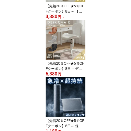
い カラー 北欧 運動 プレ
【先着20％OFF★5％OF
ゼント
Fクーポン】8日～ 【ホ
3,380
ワイト入荷決定！】スツ
円
～
ール キャスター付き キ
ャスター付き椅子 おしゃ
れ 作業椅子 昇降 キャス
ター 高さ調節 エステ チ
ェア ネイル サロン カッ
ト 美容室 ホワイト 丸 椅
子 カフェ ワーキング オ
フィスチェア エステ ブ
【先着20％OFF★5％OF
ラックグ
Fクーポン】8日～ デス
6,380
クチェア おしゃれ 疲れ
円
ない キャスター 可愛い
白 レザー ホワイト 北欧
オフィスチェア キャスタ
ー付き 昇降可能 コンパ
クト かわいい キャスタ
ー付き椅子 パソコンチェ
ア 昇降チェア 椅子 昇降
回転椅子 カフェ エステ
【先着20％OFF★5％OF
サロンイ
Fクーポン】8日～ 保冷