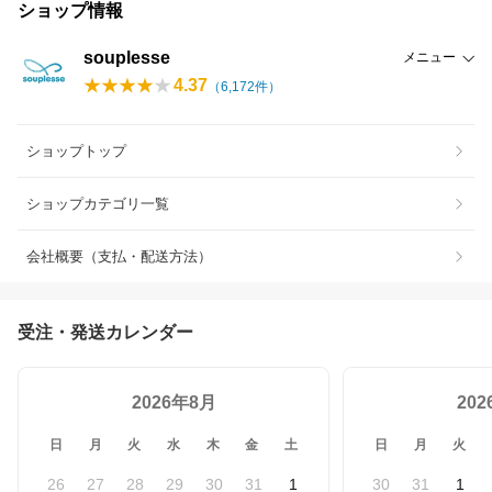
ショップ情報
souplesse
メニュー
4.37
（
6,172
件）
ショップトップ
ショップカテゴリ一覧
会社概要（支払・配送方法）
受注・発送カレンダー
2026年8月
20
日
月
火
水
木
金
土
日
月
火
26
27
28
29
30
31
1
30
31
1