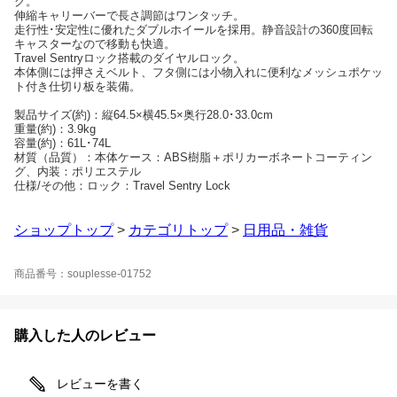
グ。
伸縮キャリーバーで長さ調節はワンタッチ。
走行性･安定性に優れたダブルホイールを採用。静音設計の360度回転
キャスターなので移動も快適。
Travel Sentryロック搭載のダイヤルロック。
本体側には押さえベルト、フタ側には小物入れに便利なメッシュポケッ
ト付き仕切り板を装備。
製品サイズ(約)：縦64.5×横45.5×奥行28.0･33.0cm
重量(約)：3.9kg
容量(約)：61L･74L
材質（品質）：本体ケース：ABS樹脂＋ポリカーボネートコーティン
グ、内装：ポリエステル
仕様/その他：ロック：Travel Sentry Lock
ショップトップ
>
カテゴリトップ
>
日用品・雑貨
商品番号：souplesse-01752
購入した人のレビュー
レビューを書く