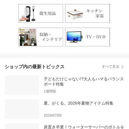
折りたたみ式 首振り タ
イマー 10時間 8000mAh
電池 静音 高さ調節 4段階
風量 収納 床置き 省エネ
サーキュレーター 持ち運
び 静
ショップ内の最新トピックス
すべて見る
子どもだけじゃない!?大人もハマるバランス
ボード特集
1週間前
夏、がくる。2026年夏物アイテム特集
2026/07/03
床置き卒業！ウォーターサーバーのボトルを