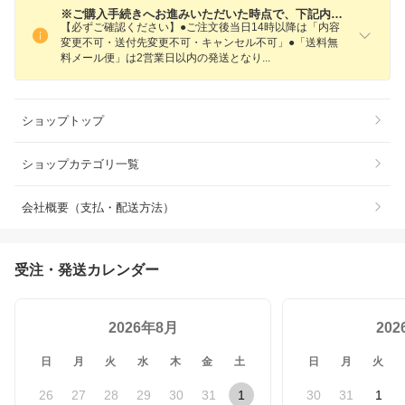
※ご購入手続きへお進みいただいた時点で、下記内容にご同意いただいたものとさせていただきます。
【必ずご確認ください】●ご注文後当日14時以降は「内容
変更不可・送付先変更不可・キャンセル不可」●「送料無
料メール便」は2営業日以内の発送とな
り
ショップトップ
ショップカテゴリ一覧
会社概要（支払・配送方法）
受注・発送カレンダー
2026年8月
20
日
月
火
水
木
金
土
日
月
火
26
27
28
29
30
31
1
30
31
1