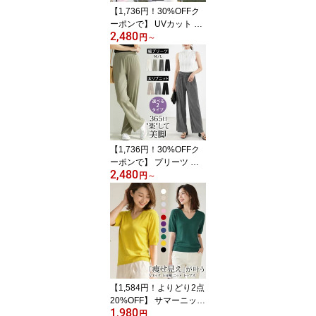
【1,736円！30%OFFク
ーポンで】 UVカット パ
2,480
ーカー カーディガン 冷
円
～
感 レディース 春 夏 白 長
袖 ラッシュガード 遮光
ひんやり ゆったり UVパ
ーカー メッシュ 指穴 取
り外し サンバイザー 日
焼け防止 大きいサイズ
高身長 低身長 トップス
通気性 紫外線対策
【1,736円！30%OFFク
ーポンで】 プリーツ ワ
2,480
イドパンツ ニット リラ
円
～
ックス ロングパンツ レ
ディース 春 夏 春夏 黒 プ
リーツ ゆったり 大きい
サイズ ワイド パンツ リ
ブニット ボトムス ウエ
ストゴム 楽ちん 無地 あ
ったか ニットパンツ ル
ームウェア
【1,584円！よりどり2点
20%OFF】 サマーニット
1,980
レディース トップス 春
円