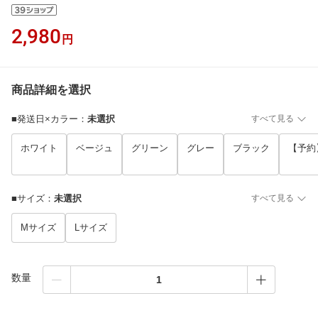
2,980
円
商品詳細を選択
■発送日×カラー
：
未選択
すべて見る
ホワイト
ベージュ
グリーン
グレー
ブラック
【予約
■サイズ
：
未選択
すべて見る
Mサイズ
Lサイズ
数量