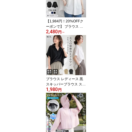
【1,984円！20%OFFク
ーポンで】 ブラウス レ
2,480
ディース 春夏 黒 白 スキ
円
～
ッパー ブラウスシャツ
スキッパーシャツ トップ
ス ゆったり 半袖 長袖 体
型カバー チュニック 無
地 きれいめ ホワイト ブ
ラック オフィス カジュ
アル 20代 30代 40代 大
人 ママ 母 OL
ブラウス レディース 黒
スキッパーブラウス スキ
1,980
ッパーシャツ ゆったり
円
シャツブラウス 半袖 シ
ャツ 無地 きれいめ トッ
プス Vネック 体型カバー
着痩せ ドルマン 涼しい
オフィス カジュアル OL
春夏