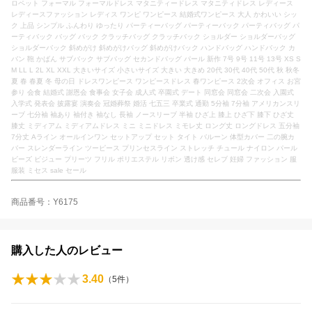
ロペット フォーマル フォーマルドレス マタニティードレス マタニティドレス レディース
レディースファッション レディス ワンピ ワンピース 結婚式ワンピース 大人 かわいい シッ
ク 上品 シンプル ふんわり ゆったり パーティーバッグ パーティーバック パーティバッグ パ
ーティバック バッグ バック クラッチバッグ クラッチバック ショルダー ショルダーバッグ
ショルダーバック 斜めがけ 斜めがけバッグ 斜めがけバック ハンドバッグ ハンドバック カ
バン 鞄 かばん サブバック サブバッグ セカンドバッグ パール 新作 7号 9号 11号 13号 XS S
M LL L 2L XL XXL 大きいサイズ 小さいサイズ 大きい 大きめ 20代 30代 40代 50代 秋 秋冬
夏 春 春夏 冬 母の日 ドレスワンピース ワンピースドレス 春ワンピース 2次会 オフィス お宮
参り 会食 結婚式 謝恩会 食事会 女子会 成人式 卒園式 デート 同窓会 同窓会 二次会 入園式
入学式 発表会 披露宴 演奏会 冠婚葬祭 婚活 七五三 卒業式 通勤 5分袖 7分袖 アメリカンスリ
ーブ 七分袖 袖あり 袖付き 袖なし 長袖 ノースリーブ 半袖 ひざ上 膝上 ひざ下 膝下 ひざ丈
膝丈 ミディアム ミディアムドレス ミニ ミニドレス ミモレ丈 ロング丈 ロングドレス 五分袖
7分丈 Aライン オールインワン セットアップ セット タイト バルーン 体型カバー 二の腕カ
バー スレンダーライン ツーピース プリンセスライン ストレッチ チュール ナイロン パール
ビーズ ビジュー プリーツ フリル ポリエステル リボン 透け感 セレブ 妊婦 ファッション 服
服装 ミセス sale セール
商品番号：Y6175
購入した人のレビュー
3.40
（
5
件）