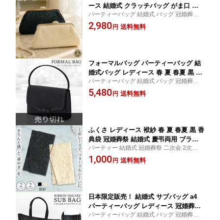
ース 結婚式 クラッチバッグ がま口 黒
パーティーバッグ 結婚式 バッグ 冠婚葬祭
ベージュ バッグ 結婚式バッグ がま口バ
二次会 2次会 入学式 卒業式 卒園式 入園式
2,980
ッグ ショルダーバッグ ハンドバッグ 大
送料無料
円
演奏会 謝恩会 お呼ばれ 披露宴 ブライダル
きめ お呼ばれ フォーマル 二次会 謝恩
フォーマル 授業参観 20代 30代 40代 50代
会 披露宴 演奏会 発表会 大人 20代 30代
40代 50代
フォーマルバッグ パーティーバッグ 結
婚式バッグ レディース 春 夏 春夏 黒 バ
パーティーバッグ 結婚式 バッグ 冠婚葬祭
ッグ 大きめ ブラックフォーマル セレモ
二次会 2次会 入学式 卒業式 卒園式 入園式
5,480
ニーバッグ パーティバッグ ブラック 結
送料無料
円
演奏会 謝恩会 お呼ばれ 披露宴 ブライダル
婚式 パーティー 冠婚葬祭 卒業式 入学
フォーマル 授業参観 20代 30代 40代 50代
式 ハンドバッグ お呼ばれ 20代 30代 40
代
ふくさ レディース 袱紗 春 夏 春夏 黒 香
典袋 冠婚葬祭 結婚式 慶弔両用 ブラッ
パーティー 結婚式 冠婚葬祭 二次会 2次会
ク ベージュ レース 金封 パーティー 弔
入学式 卒業式 卒園式 入園式 演奏会 謝恩会
1,000
事 ご祝儀 お祝い 卒業式 入学式 お呼ば
送料無料
円
お呼ばれ 慶弔 披露宴 ブライダル フォーマ
れ サテン ブライダル セレモニー フォ
ル 授業参観 20代 30代 40代 50代 ママ 母
ーマル 20代 30代 40代 OL ママ 母
日本限定販売！ 結婚式 サブバッグ a4
パーティーバッグ レディース 冠婚葬祭
パーティーバッグ 結婚式 バッグ 冠婚葬祭
入学式 卒業式 入園式 卒園式 ブラック