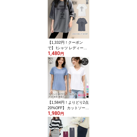
プス Vネック ニット 五
分袖 半袖 きれいめ 上品
シンプル 無地 体型カバ
ー きれいめ 着回し オフ
ィス カジュアル 大人 体
型カバー 高身長 低身長 2
0代 30代 40代 女性
【1,332円！クーポン
で】 tシャツ レディース
1,480
半袖 白 ロゴtシャツ カッ
円
トソー Uネック トップス
大きいサイズ 大きめ ビ
ッグサイズ ロング ゆっ
たり tシャツ チュニック
グレー 大人 体型カバー
オシャレ オーバーサイズ
【1,584円！よりどり2点
20%OFF】 カットソー
1,980
レディース 半袖 トップ
円
ス Vネック Uネック tシ
ャツ シンプル 無地 チュ
ニック カジュアル ベー
シック ブルー グリーン