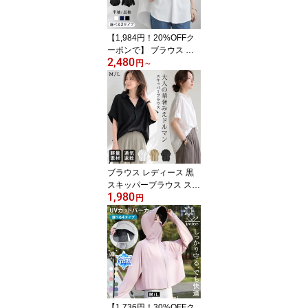
【1,984円！20%OFFク
ーポンで】 ブラウス レ
2,480
ディース 春夏 黒 白 スキ
円
～
ッパー ブラウスシャツ
スキッパーシャツ トップ
ス ゆったり 半袖 長袖 体
型カバー チュニック 無
地 きれいめ ホワイト ブ
ラック オフィス カジュ
アル 20代 30代 40代 大
人 ママ 母 OL
ブラウス レディース 黒
スキッパーブラウス スキ
1,980
ッパーシャツ ゆったり
円
シャツブラウス 半袖 シ
ャツ 無地 きれいめ トッ
プス Vネック 体型カバー
着痩せ ドルマン 涼しい
オフィス カジュアル OL
春夏
【1,736円！30%OFFク