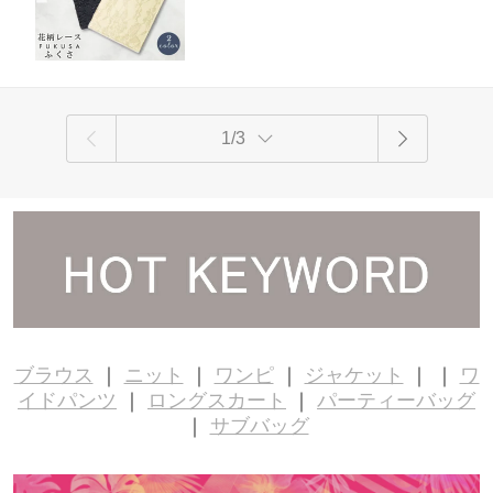
セレモニー フォーマル 大人 20代 30代
ル 授業参観 20代 30代 40代 50代 ママ 母
40代 OL ママ 母
1/3
ブラウス
｜
ニット
｜
ワンピ
｜
ジャケット
｜ ｜
ワ
イドパンツ
｜
ロングスカート
｜
パーティーバッグ
｜
サブバッグ