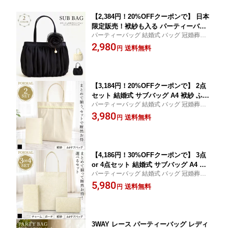
【2,384円！20%OFFクーポンで】 日本
限定販売！袱紗も入る パーティーバッ
パーティーバッグ 結婚式 バッグ 冠婚葬祭
グ 大きめ サブバッグ 結婚式バッグ 結
二次会 2次会 入学式 卒業式 卒園式 入園式
2,980
婚式 バッグ 冠婚葬祭 パーティー バッ
送料無料
円
演奏会 謝恩会 お呼ばれ 披露宴 ブライダル
グ バック 普段使い コサージュ付き サ
フォーマル 授業参観 20代 30代 40代 50代
テン トートバッグ レディース 可愛い
ママ 母
きれいめ 上品 20代 30代 40代 ハレの日
【3,184円！20%OFFクーポンで】 2点
セット 結婚式 サブバッグ A4 袱紗 ふく
パーティーバッグ 結婚式 バッグ 冠婚葬祭
さ レディース 黒 春 夏 シフォン リボン
二次会 2次会 入学式 卒業式 卒園式 入園式
3,980
パーティーバッグ トートバッグ 金封 弔
送料無料
円
演奏会 謝恩会 お呼ばれ 披露宴 ブライダル
事 ご祝儀 お祝い お呼ばれ ブライダル
フォーマル 授業参観 20代 30代 40代 50代
セレモニー 冠婚葬祭 入学式 卒業式 入
園式 卒園式 大きめ ママ 母 ハレの日
【4,186円！30%OFFクーポンで】 3点
or 4点セット 結婚式 サブバッグ A4 袱
パーティーバッグ 結婚式 バッグ 冠婚葬祭
紗 ポーチ チャーム レディース 黒 春 夏
二次会 2次会 入学式 卒業式 卒園式 入園式
5,980
春夏 レース パーティーバッグ トートバ
送料無料
円
演奏会 謝恩会 お呼ばれ 披露宴 ブライダル
ッグ お祝い お呼ばれ ブライダル セレ
フォーマル 授業参観 20代 30代 40代 50代
モニー 冠婚葬祭 入学式 卒業式 入園式
卒園式 大きめ ママ 母 ハレの日
3WAY レース パーティーバッグ レディ