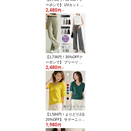
ーポンで】 UVカット パ
2,480
ーカー カーディガン 冷
円
～
感 レディース 春 夏 白 長
袖 ラッシュガード 遮光
ひんやり ゆったり UVパ
ーカー メッシュ 指穴 取
り外し サンバイザー 日
焼け防止 大きいサイズ
高身長 低身長 トップス
通気性 紫外線対策
【1,736円！30%OFFク
ーポンで】 プリーツ ワ
2,480
イドパンツ ニット リラ
円
～
ックス ロングパンツ レ
ディース 春 夏 春夏 黒 プ
リーツ ゆったり 大きい
サイズ ワイド パンツ リ
ブニット ボトムス ウエ
ストゴム 楽ちん 無地 あ
ったか ニットパンツ ル
ームウェア
【1,584円！よりどり2点
20%OFF】 サマーニット
1,980
レディース トップス 春
円
夏 春夏 黒 白 ニットトッ