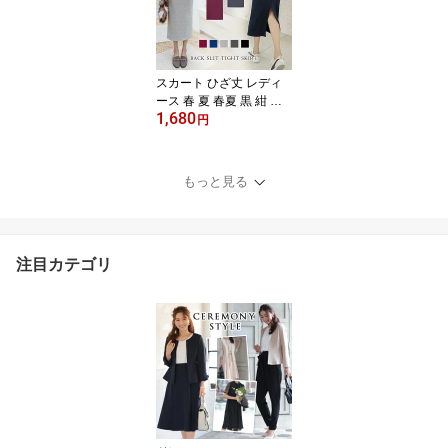
ホワイト コットン 綿 UV
ゆったり きれいめ おし
ゃれ
スカート ひざ丈 レディ
ース 春 夏 春夏 黒 紺 膝
1,680
丈 タイトスカート ミデ
円
ィアム丈 ペンシルスカー
ト タイト ミモレ丈 ひざ
丈スカート スリット ブ
もっと見る
ラック グレー ネイビー
ボルドー ウエストゴム
大人 カジュアル 20代 30
代 40代 OL ママ 母
注目カテゴリ