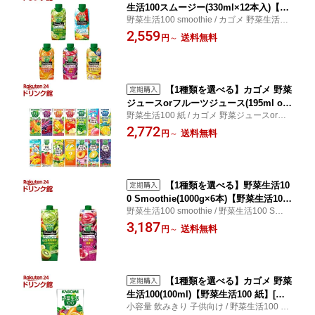
生活100スムージー(330ml×12本入)【野
野菜生活100 smoothie / カゴメ 野菜生活10
菜生活100 smoothie】
0スムージー
2,559
送料無料
円
～
【1種類を選べる】カゴメ 野菜
ジュースorフルーツジュース(195ml or
野菜生活100 紙 / カゴメ 野菜ジュースorフ
200ml×24本)【野菜生活100 紙】
ルーツジュース
2,772
送料無料
円
～
【1種類を選べる】野菜生活10
0 Smoothie(1000g×6本)【野菜生活100
野菜生活100 smoothie / 野菜生活100 Smoo
smoothie】
thie
3,187
送料無料
円
～
【1種類を選べる】カゴメ 野菜
生活100(100ml)【野菜生活100 紙】[小
小容量 飲みきり 子供向け / 野菜生活100 紙
容量 飲みきり 子供向け]