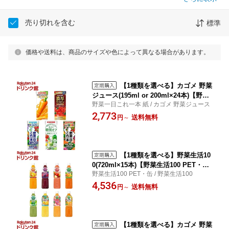
売り切れを含む
標準
価格や送料は、商品のサイズや色によって異なる場合があります。
【1種類を選べる】カゴメ 野菜
ジュース(195ml or 200ml×24本)【野菜
野菜一日これ一本 紙 / カゴメ 野菜ジュース
一日これ一本 紙】
2,773
送料無料
円
～
【1種類を選べる】野菜生活10
0(720ml×15本)【野菜生活100 PET・
野菜生活100 PET・缶 / 野菜生活100
缶】
4,536
送料無料
円
～
【1種類を選べる】カゴメ 野菜