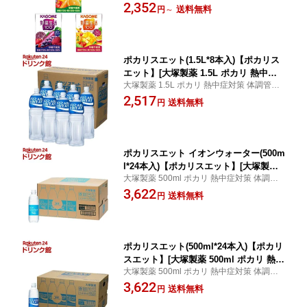
/ カゴメ 野菜生活100
2,352
送料無料
円
～
ポカリスエット(1.5L*8本入)【ポカリス
エット】[大塚製薬 1.5L ポカリ 熱中症
大塚製薬 1.5L ポカリ 熱中症対策 体調管理
対策 体調管理 水分補給]
水分補給 / ポカリスエット / ポカリスエット
2,517
送料無料
円
ポカリスエット イオンウォーター(500m
l*24本入)【ポカリスエット】[大塚製薬
大塚製薬 500ml ポカリ 熱中症対策 体調管
500ml ポカリ 熱中症対策 体調管理 水分
理 水分補給 / ポカリスエット / ポカリスエ
3,622
補給]
送料無料
円
ット イオンウォーター
ポカリスエット(500ml*24本入)【ポカリ
スエット】[大塚製薬 500ml ポカリ 熱中
大塚製薬 500ml ポカリ 熱中症対策 体調管
症対策 体調管理 水分補給]
理 水分補給 / ポカリスエット / ポカリスエ
3,622
送料無料
円
ット