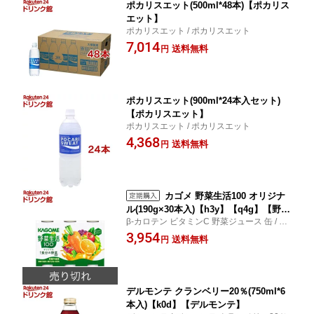
ポカリスエット(500ml*48本)【ポカリス
エット】
ポカリスエット / ポカリスエット
7,014
送料無料
円
ポカリスエット(900ml*24本入セット)
【ポカリスエット】
ポカリスエット / ポカリスエット
4,368
送料無料
円
カゴメ 野菜生活100 オリジナ
ル(190g×30本入)【h3y】【q4g】【野菜
β-カロテン ビタミンC 野菜ジュース 缶 / 野
生活100 PET・缶】[β-カロテン ビタミ
菜生活100 PET・缶 / カゴメ 野菜生活100
3,954
ンC 野菜ジュース 缶]
送料無料
円
オリジナル
デルモンテ クランベリー20％(750ml*6
本入)【k0d】【デルモンテ】