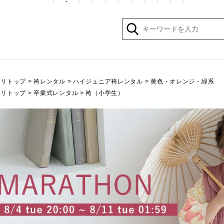
ゴリトップ
>
袴レンタル
>
ハイジュニア袴レンタル
>
黄色・オレンジ・緑系
ゴリトップ
>
卒業式レンタル
>
袴（小学生）