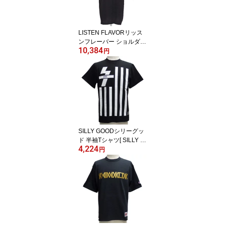
LISTEN FLAVORリッス
ンフレーバー ショルダー
10,384
ジップチャイナシャツ[
円
タイガー＆ドラゴン ]LF2
213546【送料無料】
SILLY GOODシリーグッ
ド 半袖Tシャツ[ SILLY B
4,224
UILDING ]SG15-SU1TE1
円
2