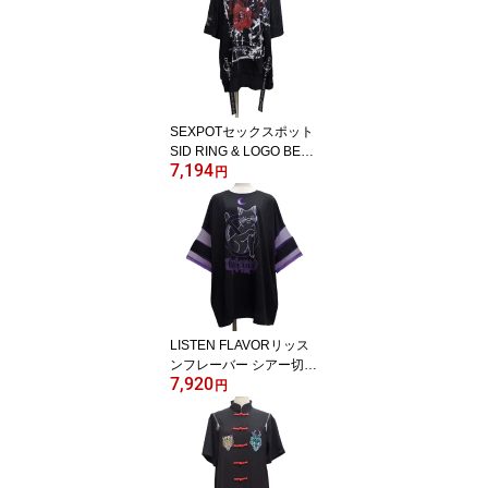
SEXPOTセックスポット
SID RING & LOGO BELT
7,194
ワッシャーカットソー[ C
円
URSE ]SA681161-10103
LISTEN FLAVORリッス
ンフレーバー シアー切替
7,920
トップス[ 危険な黒猫 ]LF
円
2413523