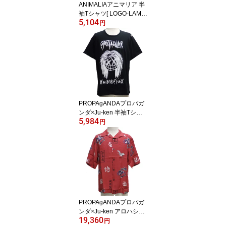
ANIMALIAアニマリア 半
袖Tシャツ[ LOGO-LAME
5,104
]AN17U-TE01
円
PROPAgANDAプロパガ
ンダ×Ju-ken 半袖Tシャ
5,984
ツ[ SPACTACULAR BEA
円
ST ]P63253
PROPAgANDAプロパガ
ンダ×Ju-ken アロハシャ
19,360
ツ[ CHINPEE RAD ]P132
円