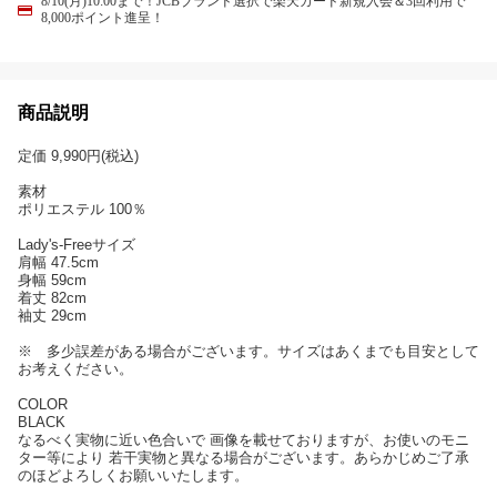
8/10(月)10:00まで！JCBブランド選択で楽天カード新規入会＆3回利用で
8,000ポイント進呈！
商品説明
定価 9,990円(税込)
素材
ポリエステル 100％
Lady's-Freeサイズ
肩幅 47.5cm
身幅 59cm
着丈 82cm
袖丈 29cm
※ 多少誤差がある場合がございます。サイズはあくまでも目安として
お考えください。
COLOR
BLACK
なるべく実物に近い色合いで 画像を載せておりますが、お使いのモニ
ター等により 若干実物と異なる場合がございます。あらかじめご了承
のほどよろしくお願いいたします。