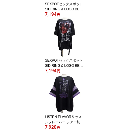
SEXPOTセックスポット
SID RING & LOGO BELT
7,194
ワッシャーカットソーSA
円
681155-101
SEXPOTセックスポット
SID RING & LOGO BELT
7,194
ワッシャーカットソー[ C
円
URSE ]SA681161-10103
LISTEN FLAVORリッス
ンフレーバー シアー切替
7,920
トップス[ 危険な黒猫 ]LF
円