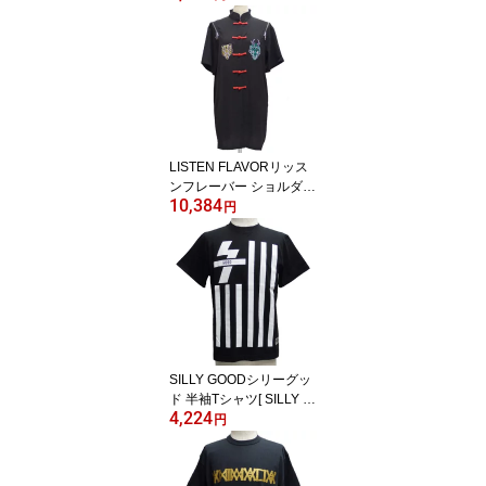
2413523
LISTEN FLAVORリッス
ンフレーバー ショルダー
10,384
ジップチャイナシャツ[
円
タイガー＆ドラゴン ]LF2
213546【送料無料】
SILLY GOODシリーグッ
ド 半袖Tシャツ[ SILLY B
4,224
UILDING ]SG15-SU1TE1
円
2