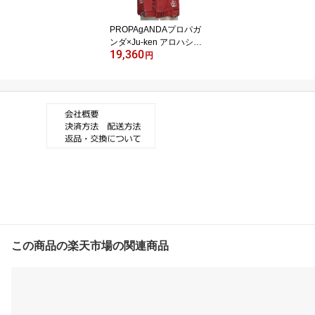
PROPAgANDAプロパガ
ンダ×Ju-ken アロハシャ
19,360
ツ[ CHINPEE RAD ]P132
円
52【送料無料】
この商品の楽天市場の関連商品