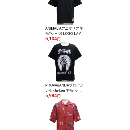
ANIMALIAアニマリア 半
袖Tシャツ[ LOGO-LAME
5,104
]AN17U-TE01
円
PROPAgANDAプロパガ
ンダ×Ju-ken 半袖Tシャ
5,984
ツ[ SPACTACULAR BEA
円
ST ]P63253