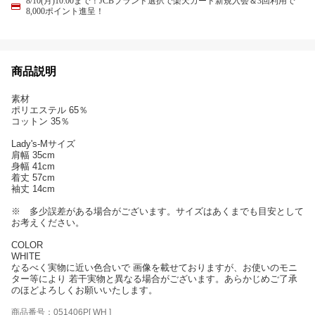
8/10(月)10:00まで！JCBブランド選択で楽天カード新規入会＆3回利用で
8,000ポイント進呈！
商品説明
素材
ポリエステル 65％
コットン 35％
Lady's-Mサイズ
肩幅 35cm
身幅 41cm
着丈 57cm
袖丈 14cm
※ 多少誤差がある場合がございます。サイズはあくまでも目安として
お考えください。
COLOR
WHITE
なるべく実物に近い色合いで 画像を載せておりますが、お使いのモニ
ター等により 若干実物と異なる場合がございます。あらかじめご了承
のほどよろしくお願いいたします。
商品番号：051406P[ WH ]