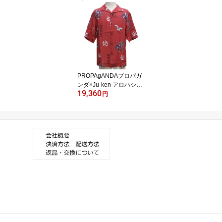
ST ]P63253
PROPAgANDAプロパガ
ンダ×Ju-ken アロハシャ
19,360
ツ[ CHINPEE RAD ]P132
円
52【送料無料】