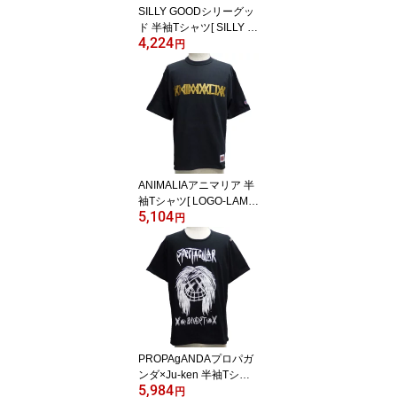
SILLY GOODシリーグッ
ド 半袖Tシャツ[ SILLY B
4,224
UILDING ]SG15-SU1TE1
円
2
ANIMALIAアニマリア 半
袖Tシャツ[ LOGO-LAME
5,104
]AN17U-TE01
円
PROPAgANDAプロパガ
ンダ×Ju-ken 半袖Tシャ
5,984
ツ[ SPACTACULAR BEA
円