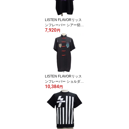
LISTEN FLAVORリッス
ンフレーバー シアー切替
7,920
トップス[ 危険な黒猫 ]LF
円
2413523
LISTEN FLAVORリッス
ンフレーバー ショルダー
10,384
ジップチャイナシャツ[
円
タイガー＆ドラゴン ]LF2
213546【送料無料】