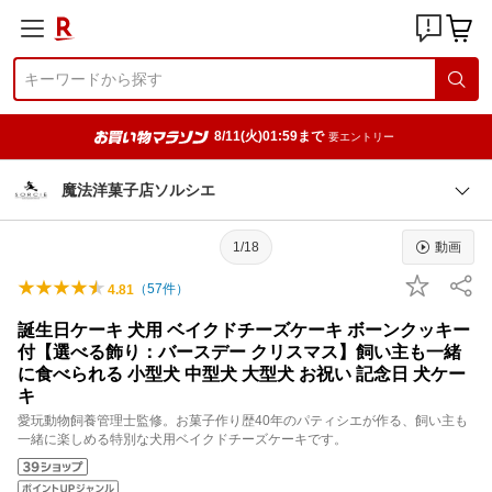
8/11(火)01:59まで
要エントリー
魔法洋菓子店ソルシエ
1/18
動画
（
57
件）
4.81
誕生日ケーキ 犬用 ベイクドチーズケーキ ボーンクッキー
付【選べる飾り：バースデー クリスマス】飼い主も一緒
に食べられる 小型犬 中型犬 大型犬 お祝い 記念日 犬ケー
キ
愛玩動物飼養管理士監修。お菓子作り歴40年のパティシエが作る、飼い主も
一緒に楽しめる特別な犬用ベイクドチーズケーキです。