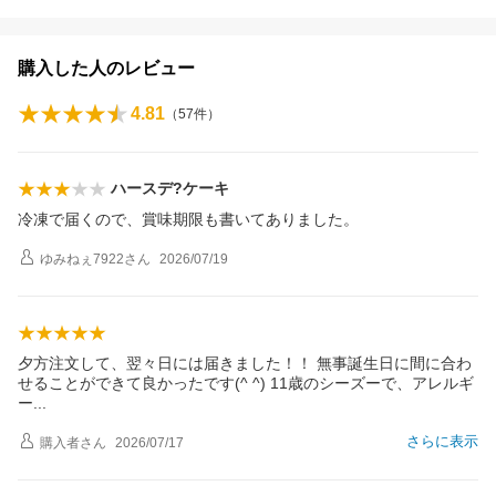
購入した人のレビュー
4.81
（
57
件）
ハースデ?ケーキ
冷凍で届くので、賞味期限も書いてありました。
ゆみねぇ7922
さん
2026/07/19
夕方注文して、翌々日には届きました！！ 無事誕生日に間に合わ
せることができて良かったです(^ ^) 11歳のシーズーで、アレルギ
ー
さらに表示
購入者
さん
2026/07/17