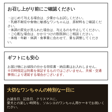
お召し上がり前にご確認ください
・はじめて与える場合は、少量からお試しください。
・乳糖不耐症や食物に敏感なワンちゃんは、原材料をご確認くだ
さい。
・体調の変化が見られた場合は、与えるのを中止してください。
・ご心配な場合は、かかりつけの獣医師にご相談ください。
・体格・年齢・体調・食事量に合わせて、量を調整してくださ
い。
ギフトにも安心
お届け物にお値段の分かる領収書・納品書はお入れしません。
※日時指定は到着を保証するものではございません。天候・交通
事情により遅延する場合がございます。
大切なワンちゃんの特別な一日に
お誕生日、記念日、クリスマスに。
愛犬との楽しい時間を、ソルシエのワンちゃん用ケーキでお祝いく
ださい。