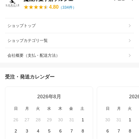
4.80
（
334
件）
ショップトップ
ショップカテゴリ一覧
会社概要（支払・配送方法）
受注・発送カレンダー
2026年8月
20
日
月
火
水
木
金
土
日
月
火
26
27
28
29
30
31
1
30
31
1
2
3
4
5
6
7
8
6
7
8