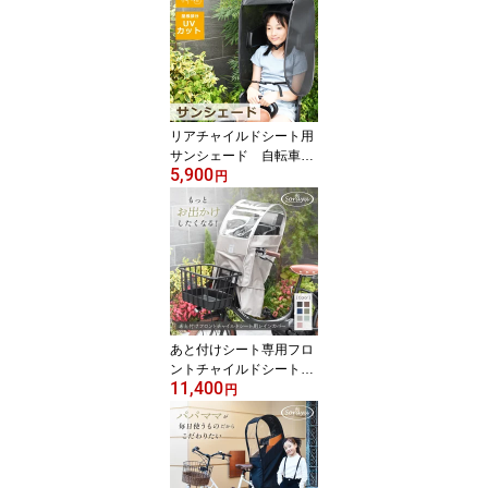
リアチャイルドシート用
サンシェード 自転車用
5,900
チャイルドシート
円
あと付けシート専用フロ
ントチャイルドシート用
11,400
レインカバー 自転車 子
円
供乗せ チャイルドシート
カバー 自転車カバー チ
ャイルドシート前 レイン
カバー チャイルドシート
カバー 後付フロントチャ