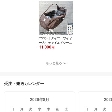
ー カバー 後ろカゴ用 後
ろカゴカバー 後ろカゴ
自転車カバー自転車用後
ろカゴカバー リアバスケ
ットカバー リアバスケッ
ト オシャレ後ろカゴカバ
ー | 自転車 防水 バスケッ
トカバー リア バスケッ
フロントタイプ：ワイヤ
ト
ー入りチャイルドシート
11,000
専用カバー
円
もっと見る
受注・発送カレンダー
2026年8月
20
日
月
火
水
木
金
土
日
月
火