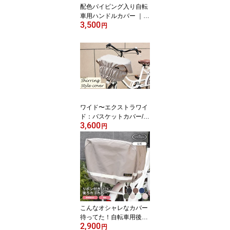
配色パイピング入り自転
車用ハンドルカバー ｜
3,500
自転車 ハンドルカバー
円
ハンドル カバー オシャ
レ 秋 冬 撥水加工 防寒 ハ
ンドカバー 手袋 自転
車 防寒
ワイド〜エクストラワイ
ド：バスケットカバー/シ
3,600
ャーリングスタイル 前か
円
ごカバー 撥水 防水 自転
車カバー 自転車前かごカ
バー 前カゴカバー 自転
車 カバー 前| 自転車前カ
ゴカバー カゴカバー 自
転車カゴカバー 自転車か
ごカバー
こんなオシャレなカバー
待ってた！自転車用後ろ
2,900
カゴカバー 後ろカゴカバ
円