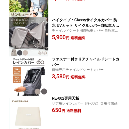
日よけ 自転車用サンシェード チャイル
ドシート用サンシェード 日焼け止め 日
傘 紫外線対策
ハイタイプ：Classyサイクルカバー 防
水 UVカット サイクルカバー自転車カバ
チャイルドシート用自転車カバー 自転車カ
ー 自転車車体カバー 雨除け レインカ
バー 自転車車体カバー 自転車レインカ
5,900
バー 自転車カバー 子供乗せ 子供乗せ
送料無料
円
バー
自転車カバー防水 自転車カバー 自転車
カバー 前 自転車カバー 後ろ
ファスナー付きリアチャイルドシートカ
バー
荷物専用チャイルドシートカバー
3,580
送料無料
円
RE-002専用天板
リア用レインカバー（re-002）専用付属品
650
送料無料
円