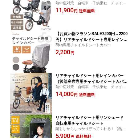
熱中症対策 自転車 子供乗せ チャイル
ドシート カバー 自転車防寒カバー 子
11,900
送料無料
円
乗せかごカバー 自転車サンシェード チ
ャイルドシートカバー 後ろカゴカバー
【お買い物マラソンSALE3200円→2200
円】リアチャイルドシート専用レインカ
荷物専用チャイルドシートカバー
バー チャイルドシート レインカバー
2,200
チャイルドシートカバー 自転車 レイ
円
ンカバー 自転車カバー
リアチャイルドシート用レインカバー
（後部座席専用チャイルドシートカバ
熱中症対策 自転車 子供乗せ チャイル
ー) 自転車 子供乗せ チャイルドシート
ドシート カバー 自転車防寒カバー 子
14,000
カバー 自転車カバー チャイルドシート
送料無料
円
乗せかごカバー 自転車サンシェード チ
後ろ レインカバー チャイルドシートカ
ャイルドシートカバー 後ろカゴカバー
バー リアチャイルドシート|子乗せ自転
車
リアチャイルドシート用サンシェード
自転車用チャイルドシート
陽射しからしっかり守ってくれる！【熱中
症対策】 日よけ サンシェード 自転車
5,900
送料無料
円