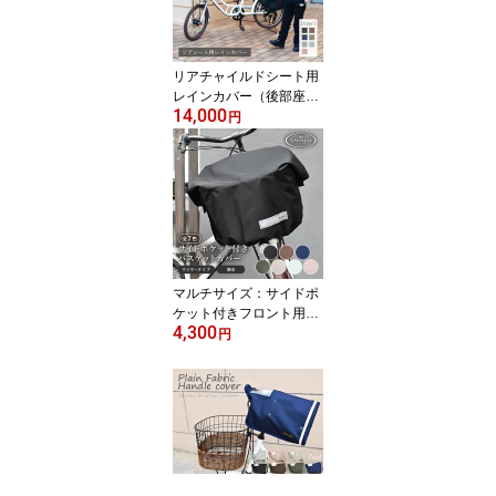
イルドシート| こども フ
ロント 雨カバー 雨よけ
子乗せ自転車
リアチャイルドシート用
レインカバー（後部座席
14,000
専用チャイルドシートカ
円
バー) 自転車 子供乗せ チ
ャイルドシート カバー
自転車カバー チャイルド
シート後ろ レインカバー
チャイルドシートカバー
リアチャイルドシート|子
乗せ自転車
マルチサイズ：サイドポ
ケット付きフロント用バ
4,300
スケットカバー（自転車
円
用前カゴカバー)