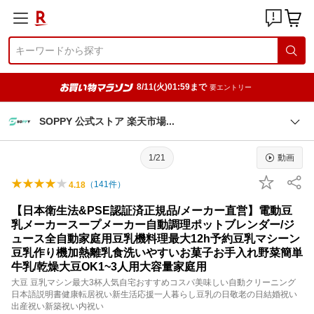
8/11(火)01:59まで
要エントリー
SOPPY 公式ストア 楽天市
場
1/21
動画
（
141
件）
4.18
【日本衛生法&PSE認証済正規品/メーカー直営】電動豆
乳メーカースープメーカー自動調理ポットブレンダー/ジ
ュース全自動家庭用豆乳機料理最大12h予約豆乳マシーン
豆乳作り機加熱離乳食洗いやすいお菓子お手入れ野菜簡単
牛乳/乾燥大豆OK1~3人用大容量家庭用
大豆 豆乳マシン最大3杯人気自宅おすすめコスパ美味しい自動クリーニング
日本語説明書健康転居祝い新生活応援一人暮らし豆乳の日敬老の日結婚祝い
出産祝い新築祝い内祝い