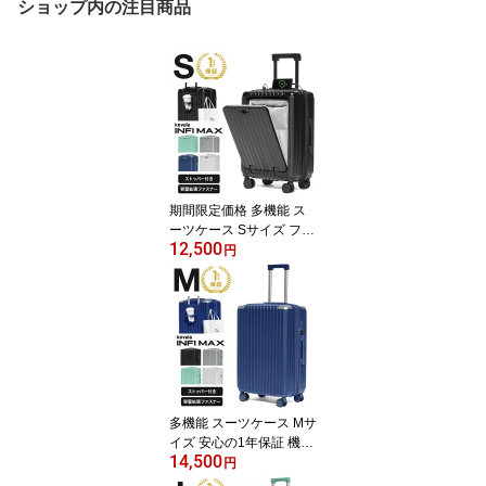
ショップ内の注目商品
期間限定価格 多機能 ス
ーツケース Sサイズ フロ
12,500
ントオープン 1年保証 機
円
内持ち込み 送料無料 Kev
ala INFI MAX TSAロック
拡張 ロック付き ストッ
パー付き カップホルダー
ドリンクホルダー USB
充電 キャリーケース 8
輪
多機能 スーツケース Mサ
イズ 安心の1年保証 機内
14,500
持ち込み 送料無料 Keval
円
a INFI MAX スーツケース