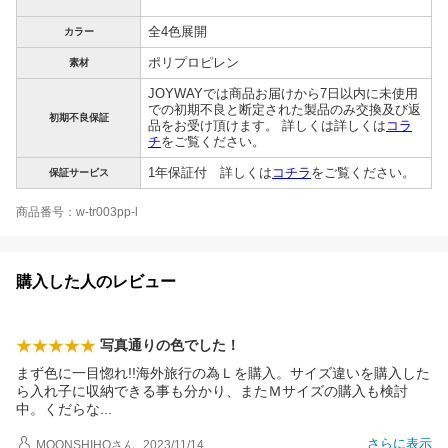
全4色展開
カラー
ポリプロピレン
素材
JOYWAY
では商品お届けから7日以内に未使用
での初期不良と断定された製品のみ交換及び返
初期不良保証
品をお受け頂けます。 詳しくは詳しくは
コラ
チ
をご覧ください。
1年保証付 詳しくは
コチラ
をご覧ください。
保証サービス
商品番号：w-tr003pp-l
購入した人のレビュー
写真通りの色でした！
まず色に一目惚れ!!海外旅行の為Ｌを購入。サイズ違いを購入した
ら入れ子に収納できる事も分かり、またＭサイズの購入も検討
中。くだら
な
さらに表示
MOONSHIHO
さん
2023/11/14