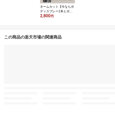
ネームカット【今ならボ
ディスプレー1本とボト
2,800
ルホルダー1個をプレゼ
円
ント!】 ストリングデザ
イントートバック トート
バッグ レディース 合皮
フェイクレザー 軽量 大
この商品の楽天市場の関連商品
容量 無地 仕事鞄 通勤 通
学 旅行 カバン 送料無料
黒 ミニ 軽い ブランド マ
チあり 軽量