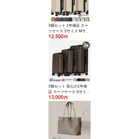
付き ストッパー付き ド
リンクホルダー USB 充
電
3個セット 1年保証 スー
ツケース Sサイズ Mサイ
12,500
ズ Lサイズ 機内持ち込み
円
3点SET Kevala LIGHT W
EIGHT KV-001LW スーツ
ケース 3サイズSET キャ
リーバッグ キャリーケー
ス 軽量 3個 旅行バック
3個セット 安心の1年保
証 スーツケース Sサイズ
13,000
Mサイズ Lサイズ 機内持
円
ち込み 3点SET・送料無
料 Kevala LIGHT WEIGH
T KV-015LW 3サイズSET
旅行 キャリーバッグ キ
ャリーケース 軽量 3個 大
容量