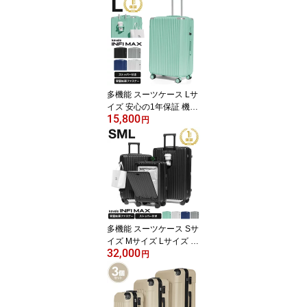
TSAロック 拡張 ロック
付き ストッパー付き カ
ップホルダー ドリンクホ
ルダー コーナーガード
キャリーケース
多機能 スーツケース Lサ
イズ 安心の1年保証 機内
15,800
持ち込み 送料無料 Keval
円
a INFI MAX TSAロック
拡張 ロック付き ストッ
パー付き カップホルダー
ドリンクホルダー コーナ
ーガード 8輪 キャリーケ
ース 大型 5泊 7泊
多機能 スーツケース Sサ
イズ Mサイズ Lサイズ フ
32,000
ロントオープン 1年保証
円
機内持ち込み 3点SET 3
個セット 送料無料 Keval
a INFI MAX 3サイズSET
TSAロック 拡張 ロック