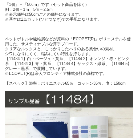
「1個」＝「50cm」です（セット商品を除く）
例：2個＝1ｍ、5個＝2.5ｍ
※表示価格は50cmごとの価格になります。
※基本は1点カット(ひとつなぎ)での手配になります。
ペットボトルや繊維屑などが原料の「ECOPET(R)」ポリエステルを使
用した、サスティナブルな薄手ブロード。
クリアなルックスと、しっかりしたハリのある風合いの素材。
シワになりにくく、縮みにくい特性を持ちます。
【11484-1】白・ベージュ・黄系、【11484-2】オレンジ・赤・ピンク
系、【11484-3】青・紫系、【11484-4】サックス・緑系、【11484-5】
グレー・黒系、で展開しています。
※ECOPET(R)は帝人フロンティア株式会社の商標です。
【スペック】混率：ポリエステル65％ コットン35％、巾：150cm