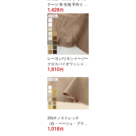
テージ 布 生地 手作り カ
1,428
ット50cm単位(商品番号:
円
41272)
レーヨン/リネンイージー
クロスバイオワッシャー
1,810
（白・ベージュ・茶系）
円
リネン 無地 布 生地 手作
り カット50cm単位(商品
番号:22203-1)
20sチノストレッチ
（白・ベージュ・ブラウ
1,018
ン系） 無地 布 生地 手作
円
り カット50cm単位 ボト