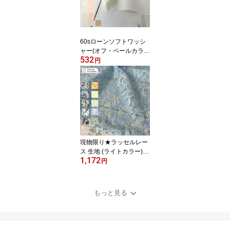
60sローンソフトワッシ
ャー(オフ・ペールカラ
532
ー) 無地 布 生地 手作り
円
カット50cm単位 クリッ
クポスト対応商品(商品番
号:12177)
現物限り★ラッセルレー
ス 生地 (ライトカラー)
1,172
花柄 布 手作り カット50
円
cm単位 クリックポスト
対応商品(商品番号:4164
6-a)
もっと見る