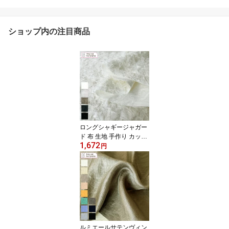
ショップ内の注目商品
ロングシャギージャガー
ド 布 生地 手作り カット
1,672
50cm単位(商品番号:523
円
68)
ルミエールサテンヴィン