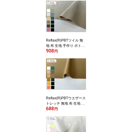
ム ストレッチ パンツ(商
品番号:11437-1)
Reflax(R)PBTツイル 無
地 布 生地 手作り ボトム
908
パンツ リネンライク カ
円
ット50cm単位(商品番号:
52316)
Reflax(R)PBTウエザース
トレッチ 無地 布 生地 手
688
作り リネンライク 家庭
円
洗濯OK カット50cm単位
(商品番号:52315)