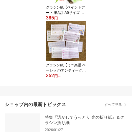
グラシン紙【ペイントア
ート 単品】A5サイズ 透
385
けるデザインペーパー 薄
円
葉紙 ラッピング コラー
ジュ素材
グラシン紙【ミニ楽譜 ベ
ーシック/アンティーク
352
風】透ける一筆箋 便箋
円
～
五線譜 ピアノ バレエ フ
ィギュアスケート 発表会
ギフト 160×100mm アソ
ート 単品
ショップ内の最新トピックス
すべて見る
特集『透かしてうっとり 光の折り紙』＆グ
ラシン折り紙
2026/01/27