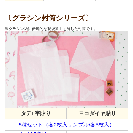
〔グラシン封筒シリーズ〕
※グラシン紙に伝統的な製袋加工を施した封筒です。
タテL字貼り
ヨコダイヤ貼り
5種セット（各2枚入サンプル/各5枚入）