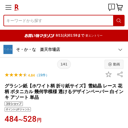
8/11(火)01:59まで
要エントリー
そ・か・な 楽天市場店
1/41
動画
（
19
件）
4.84
グラシン紙【ホワイト柄 折り紙サイズ】雪結晶 レース 花
柄 ボタニカル 幾何学模様 透けるデザインペーパー 白イン
キ アソート 単品
484
528
〜
円