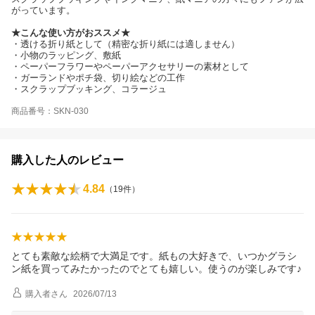
がっています。
★こんな使い方がおススメ★
・透ける折り紙として（精密な折り紙には適しません）
・小物のラッピング、敷紙
・ペーパーフラワーやペーパーアクセサリーの素材として
・ガーランドやポチ袋、切り絵などの工作
・スクラップブッキング、コラージュ
商品番号：SKN-030
購入した人のレビュー
4.84
（
19
件）
とても素敵な絵柄で大満足です。紙もの大好きで、いつかグラシ
ン紙を買ってみたかったのでとても嬉しい。使うのが楽しみです♪
購入者
さん
2026/07/13