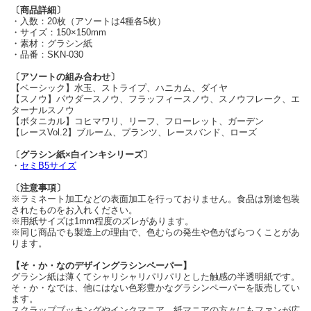
〔商品詳細〕
・入数：20枚（アソートは4種各5枚）
・サイズ：150×150mm
・素材：グラシン紙
・品番：SKN-030
〔アソートの組み合わせ〕
【ベーシック】水玉、ストライプ、ハニカム、ダイヤ
【スノウ】パウダースノウ、フラッフィースノウ、スノウフレーク、エ
ターナルスノウ
【ボタニカル】コヒマワリ、リーフ、フローレット、ガーデン
【レースVol.2】ブルーム、プランツ、レースバンド、ローズ
〔グラシン紙×白インキシリーズ〕
・
セミB5サイズ
〔注意事項〕
※ラミネート加工などの表面加工を行っておりません。食品は別途包装
されたものをお入れください。
※用紙サイズは1mm程度のズレがあります。
※同じ商品でも製造上の理由で、色むらの発生や色がばらつくことがあ
ります。
【そ・か・なのデザイングラシンペーパー】
グラシン紙は薄くてシャリシャリパリパリとした触感の半透明紙です。
そ・か・なでは、他にはない色彩豊かなグラシンペーパーを販売してい
ます。
スクラップブッキングやインクマニア、紙マニアの方々にもファンが広