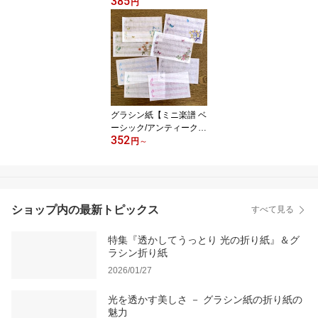
385
けるデザインペーパー 薄
円
葉紙 ラッピング コラー
ジュ素材
グラシン紙【ミニ楽譜 ベ
ーシック/アンティーク
352
風】透ける一筆箋 便箋
円
～
五線譜 ピアノ バレエ フ
ィギュアスケート 発表会
ギフト 160×100mm アソ
ート 単品
ショップ内の最新トピックス
すべて見る
特集『透かしてうっとり 光の折り紙』＆グ
ラシン折り紙
2026/01/27
光を透かす美しさ － グラシン紙の折り紙の
魅力