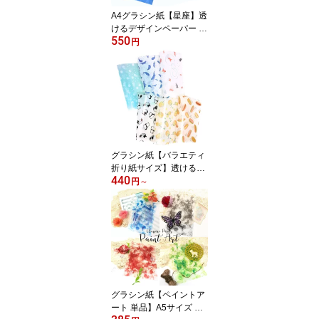
A4グラシン紙【星座】透
けるデザインペーパー ラ
550
ッピング コラージュ素材
円
グラシン紙【バラエティ
折り紙サイズ】透けるデ
440
ザインペーパー コラージ
円
～
ュ素材
グラシン紙【ペイントア
ート 単品】A5サイズ 透