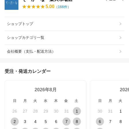
5.00
（
166
件）
ショップトップ
ショップカテゴリ一覧
会社概要（支払・配送方法）
受注・発送カレンダー
2026年8月
20
日
月
火
水
木
金
土
日
月
火
26
27
28
29
30
31
1
30
31
1
2
3
4
5
6
7
8
6
7
8