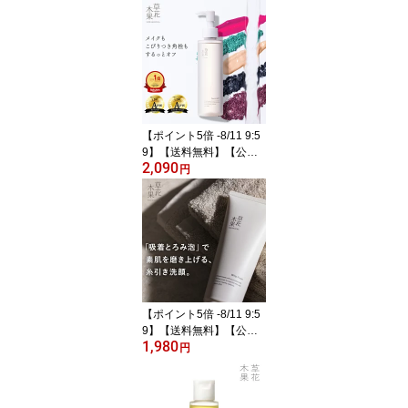
ル C 90g ユズ果皮
エキス配合 毛穴ケア 毛
穴 美容液 保湿 生ビタミ
ンC ビタミンC そうかも
っか スキンケア フェイ
スマスク フェイスパック
パック マスク 無添加 日
本製 毛穴・ハリケア
【ポイント5倍 -8/11 9:5
9】【送料無料】【公
2,090
式】草花木果 メイク落と
円
しオイル N 180mLそう
かもっか スキンケア ク
レンジングオイル クレン
ジング毛穴対策 毛穴ケア
毛穴 角栓 メイク落とし
無添加 日本製 毛穴・ハ
リケア
【ポイント5倍 -8/11 9:5
9】【送料無料】【公
1,980
式】草花木果 ホイップ
円
フォーム 90g毛穴 毛穴
ケア 洗顔 洗顔フォーム
クレイ 保湿 ハリ 無添加