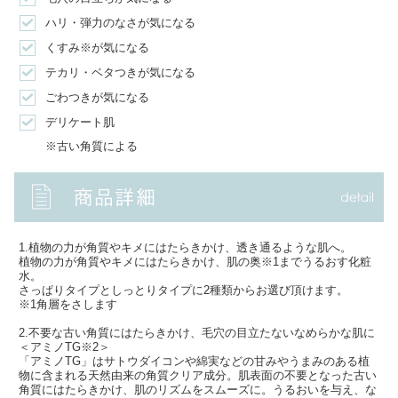
ハリ・弾力のなさが気になる
くすみ※が気になる
テカリ・ベタつきが気になる
ごわつきが気になる
デリケート肌
※古い角質による
1.植物の力が角質やキメにはたらきかけ、透き通るような肌へ。
植物の力が角質やキメにはたらきかけ、肌の奥※1までうるおす化粧
水。
さっぱりタイプとしっとりタイプに2種類からお選び頂けます。
※1角層をさします
2.不要な古い角質にはたらきかけ、毛穴の目立たないなめらかな肌に
＜アミノTG※2＞
「アミノTG」はサトウダイコンや綿実などの甘みやうまみのある植
物に含まれる天然由来の角質クリア成分。肌表面の不要となった古い
角質にはたらきかけ、肌のリズムをスムーズに。うるおいを与え、な