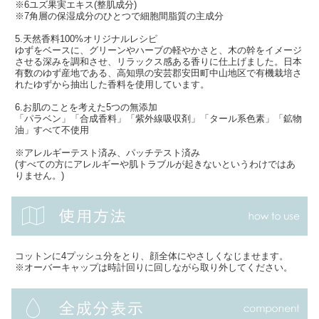
※6ユズ果実エキス(整肌成分)
※7角層の保湿成分のひとつで細胞間脂質の主成分
5.天然香料100%オリジナルレシピ
ゆずをベースに、グリーンやハーブの軽やかさと、木の幹をイメージ
させる深みを調和させ、リラックス感ある香りに仕上げました。日本
有数のゆず産地である、高知県の安芸郡安田町中山地区で有機栽培さ
れたゆずから抽出した香料を使用しています。
6.お肌のことを考えた5つの無添加
「パラベン」「合成香料」「紫外線吸収剤」「タール系色素」「鉱物
油」すべて不使用
※アレルギーテスト済み、パッチテスト済み
(すべての方にアレルギーや肌トラブルが起きないというわけではあ
りません。)
コットンに4プッシュ分をとり、顔全体にやさしくなじませます。
※オーバーキャップは時計回りに回しながら取り外してください。