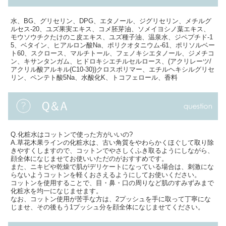
水、BG、グリセリン、DPG、エタノール、ジグリセリン、メチルグ
ルセス-20、ユズ果実エキス、コメ胚芽油、ソメイヨシノ葉エキス、
モウソウチクたけのこ皮エキス、ユズ種子油、温泉水、ジペプチド-1
5、ベタイン、ヒアルロン酸Na、ポリクオタニウム-61、ポリソルベー
ト60、スクロース、マルチトール、フェノキシエタノール、ジメチコ
ン、キサンタンガム、ヒドロキシエチルセルロース、(アクリレーツ/
アクリル酸アルキル(C10-30))クロスポリマー、エチルヘキシルグリセ
リン、ペンテト酸5Na、水酸化K、トコフェロール、香料
Q.化粧水はコットンで使った方がいいの?
A.草花木果ラインの化粧水は、古い角質をやわらかくほぐして取り除
きやすくしますので、コットンでやさしくふき取るようにしながら、
顔全体になじませてお使いいただのがおすすめです。
また、ニキビや乾燥で肌がデリケートになっている場合は、刺激にな
らないようコットンを軽くおさえるようにしてお使いください。
コットンを使用することで、目・鼻・口の周りなど肌のすみずみまで
化粧水を均一になじませます。
なお、コットン使用が苦手な方は、2プッシュを手に取って丁寧にな
じませ、その後もう1プッシュ分を顔全体になじませてください。