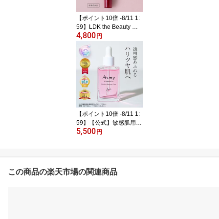
シワ シミ 保湿 メイク 下
地 草花木果 そうかもっ
【ポイント10倍 -8/11 1:
か
59】LDK the Beauty ベ
4,800
ストバイ＆楽天1位【公
円
式】薬用 敏感肌用 美容
液 Asmy アズミー セン
シティブ リンクルトー
ンセラム（医薬部外品）
15g 送料無料シワ改善 し
わ改善 美白 目元美容液
アイクリーム しわ シワ
シミ スキンケア
【ポイント10倍 -8/11 1:
59】【公式】敏感肌用
5,500
角質ケア 先行美容液 As
円
my アズミー センシテ
ィブ ベースケアコン
ク 28mL 送料無料導入
美容液 ブースター iPs ip
この商品の楽天市場の関連商品
s iPS細胞培養上清液 エ
クソソーム ヒアルロン酸
ハリ 保湿 低刺激 スキン
ケア