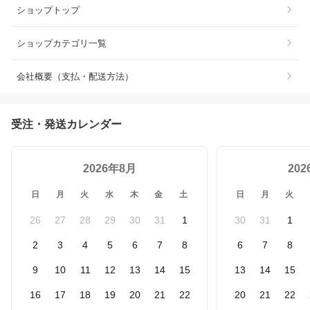
ショップトップ
ショップカテゴリ一覧
会社概要（支払・配送方法）
受注・発送カレンダー
2026年8月
20
日
月
火
水
木
金
土
日
月
火
26
27
28
29
30
31
1
30
31
1
2
3
4
5
6
7
8
6
7
8
9
10
11
12
13
14
15
13
14
15
16
17
18
19
20
21
22
20
21
22