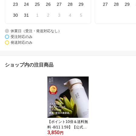
23
24
25
26
27
28
29
27
28
29
30
31
1
2
3
4
5
休業日（受注・発送対応なし）
受注対応のみ
発送対応のみ
ショップ内の注目商品
【ポイント10倍＆送料無
料 -8/11 1:59】【公式】
3,850
草花木果 マスクジェ
円