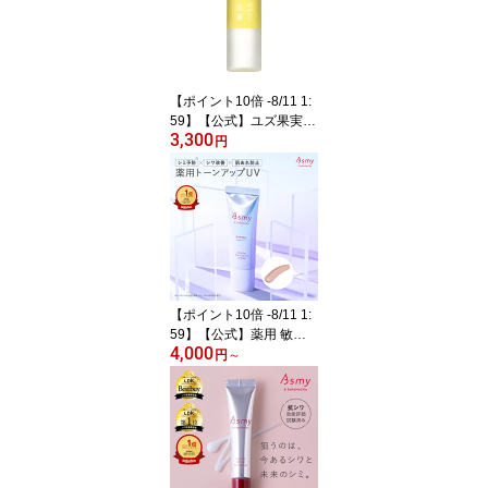
日本製 そうかもっか ス
キンケア 毛穴・ハリケア
【ポイント10倍 -8/11 1:
59】【公式】ユズ果実エ
3,300
キス 配合 草花木果 ゆ
円
ずの恵み美容オイル（50
mL)そうかもっか スキ
ンケア コスメ オイル 保
湿 乾燥 ボディケア
【ポイント10倍 -8/11 1:
59】【公式】薬用 敏感
4,000
肌用 化粧下地・日中用ク
円
～
リーム Asmy アズミー
センシティブ ピタモイス
チュアUVベース（医薬
部外品）30g [送料無料]
SPF50+ PA++++ 薬用 ト
ーンアップ UV 化粧下地