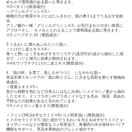
めらかで透明感のある肌へと導きます。
※2ベタイン(保湿成分)
＜グリシルグリシン※3＞
植物の力が角質やキメにはたらきかけ、肌の奥※1までうるおす化粧
水。
アミノ酸の一種「グリシルグリシン※3」が毛穴まわりの古い角質に
アプローチし、 キメをととのえることで透明感ある肌に導きます。
※3 ジペプチド-15（整肌成分）
3.うるおいに満ちあふれたハリ肌へ
＜たけのこ皮エキス※4＞
青々と勢いよく天をめざすモウソウチク(孟宗竹)の皮から抽出した成
分で、ハリと弾力に効果が期待されます。
※4モウソウチクたけのこ皮エキス(整肌成分)
4.「肌の幹」を育て、美しさがつづく しなやかな肌へ
草花木果スキンケアの「肌の幹イズム」に大きな役割を果たす植物由
来成分。
＜桜葉エキス※5＞
昔から桜餅を包むなど日本人にはなじみ深いソメイヨシノ葉から抽出
したエキス。イソフラボンやフラボノイドなどを含み、保湿、肌あれ
予防などの効果があると言われています。
※5ソメイヨシノ葉エキス(整肌成分)
＜フィトCMC(ゆずセラミド※6+コメ胚芽油)＞(整肌成分)
ヒトのセラミド※7に似た成分でうるおいを与えるゆずセラミドと γ-
オリザノールなどが豊富なコメ胚芽油で、角層内の水分保持やバリア
機能をサポート。草花木果独自のブレンド成分です。