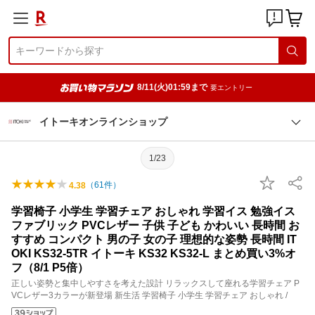
8/11(火)01:59まで
要エントリー
イトーキオンラインショップ
1/23
（
61
件）
4.38
学習椅子 小学生 学習チェア おしゃれ 学習イス 勉強イス
ファブリック PVCレザー 子供 子ども かわいい 長時間 お
すすめ コンパクト 男の子 女の子 理想的な姿勢 長時間 IT
OKI KS32-5TR イトーキ KS32 KS32-L まとめ買い3%オ
フ（8/1 P5倍）
正しい姿勢と集中しやすさを考えた設計 リラックスして座れる学習チェア P
VCレザー3カラーが新登場 新生活 学習椅子 小学生 学習チェア おしゃれ /