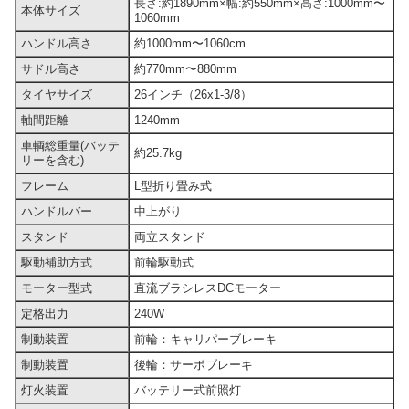
長さ:約1890mm×幅:約550mm×高さ:1000mm〜
本体サイズ
1060mm
ハンドル高さ
約1000mm〜1060cm
サドル高さ
約770mm〜880mm
タイヤサイズ
26インチ（26x1-3/8）
軸間距離
1240mm
車輌総重量(バッテ
約25.7kg
リーを含む)
フレーム
L型折り畳み式
ハンドルバー
中上がり
スタンド
両立スタンド
駆動補助方式
前輪駆動式
モーター型式
直流ブラシレスDCモーター
定格出力
240W
制動装置
前輪：キャリパーブレーキ
制動装置
後輪：サーボブレーキ
灯火装置
バッテリー式前照灯