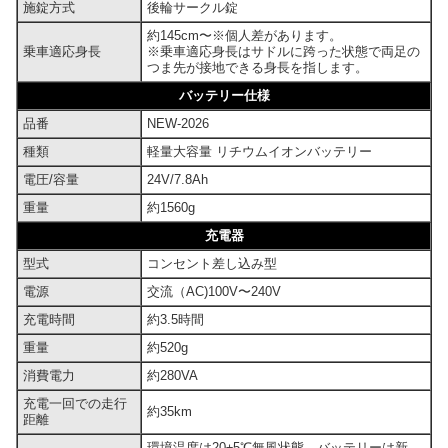
施錠方式
後輪サークル錠
約145cm〜※個人差があります。
乗車適応身長
※乗車適応身長はサドルに跨った状態で両足の
つま先が接地できる身長を指します。
バッテリー仕様
品番
NEW-2026
種類
軽量大容量 リチウムイオンバッテリー
電圧/容量
24V/7.8Ah
重量
約1560g
充電器
型式
コンセント差し込み型
電源
交流（AC)100V〜240V
充電時間
約3.5時間
重量
約520g
消費電力
約280VA
充電一回での走行
約35km
距離
環境温度は20±5℃無風状態、バッテリーは新