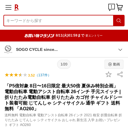
8/11(火)01:59まで
要エントリー
SOGO CYCLE sinc
e
1/20
動画
（
137
件）
3.52
「P5倍対象 8日〜16日限定 最大50倍 夏休み特別企画」
電動自転車 電動アシスト自転車 26インチ 手元スイッチ |
折りたたみ電動自転車 折りたたみ カゴ付 チャイルドシー
ト装着可能 じてんしゃ シティサイクル 通学 ギフト 送料
無料 「AO260」
送料無料 電動自転車 電動アシスト自転車 26インチ 2021 格安 折畳自転車 折
りたたみ じてんしゃ シティサイクル おしゃれ 新生活 入学 お祝い プレゼン
ト ギフト AO260