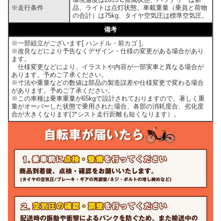
※走行条件
品、ライトは点灯状態。車載重量（乗員と荷物
の合計）は75kg、タイヤ空気圧は標準空気圧。
備考
※一部組立がございます[ ハンドル・前カゴ ]。
※改良などにより予告なくデザイン・仕様の変更がある場合があり
ます。
仕様変更などにより、イラストや内容が一部実車と異なる場合が
あります。予めご了承ください。
※寸法や重量などの数値は部品の製造誤差や仕様変更で変わる場合
があります。予めご了承ください。
※この車種は乗車重量が65kgで設計されておりますので、著しく重
量がオーバーした状態で乗用された場合、各部の消耗度合、劣化度
合が大きくなります(アシスト走行距離も短くなります）。