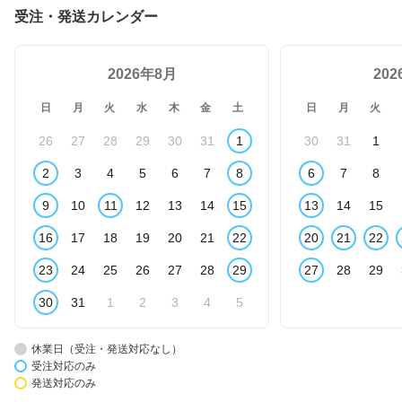
受注・発送カレンダー
2026年8月
20
日
月
火
水
木
金
土
日
月
火
26
27
28
29
30
31
1
30
31
1
2
3
4
5
6
7
8
6
7
8
9
10
11
12
13
14
15
13
14
15
16
17
18
19
20
21
22
20
21
22
23
24
25
26
27
28
29
27
28
29
30
31
1
2
3
4
5
休業日（受注・発送対応なし）
受注対応のみ
発送対応のみ