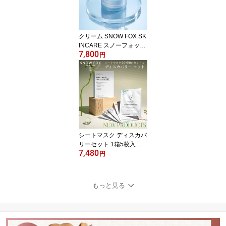
ング ギフト スカルプ 頭
皮 マッサージ 美顔器 母
の日 ギフト 父の日 SNO
W FOX SKINCARE
クリーム SNOW FOX SK
INCARE スノーフォック
7,800
ス デイリー カバー ジェ
円
ルセラム 新発売 肌を保
護 スキンケア 花粉 大気
の飛散物 敏感肌 肌荒れ
かゆみ 保湿 ジェル スク
ワラン 乾燥 バリア機能
回復 水分保持力 紫外線
錯乱 正規品
シートマスク ディスカバ
リーセット 1箱5枚入り
7,480
全5種類 セット スノーフ
円
ォックス スキンケア 高
機能 ギフト プレゼント
フェイスパック フェイス
もっと見る
マスク オーガニック ス
ペシャルケア パック 乾
燥肌 保湿 敏感肌 SNOW
FOX SKINCARE 送料無