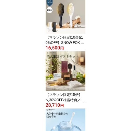
ヘアブラシ くし ブラシ
ツヤ24Kゴールド 純金 頭
皮ブラシ ギフト プレゼ
ント 頭皮ケア 美髪 ヘア
ケア ヘアアレンジ 正規
品 ラッピング ボックス
ご褒美 母の日 誕生日 女
【マラソン限定!10倍&1
性 30代
0%OFF】SNOW FOX SK
16,500
INCARE ヘアブラシ プレ
円
ミアム FOX カッサ ヘア
ブラシ ホワイト ブラッ
ク シャンプー セラム ヘ
アケア スノーフォックス
ヘッドスパ マッサージ
エイジング スカルプケア
くせ毛 抜け毛 温活 ギフ
ト プレゼント 女性 贈り
【マラソン限定!15倍】
物 送料無料
＼30%OFF相当特典／ 楽
28,710
天限定 美髪リチュアル
円
プレミアムヘアケアセッ
ト 木製 スキンケア セラ
ム 温活 ヘアケア ヘッド
スパ マッサージ エイジ