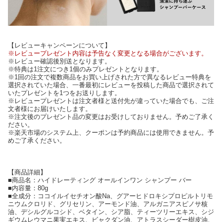
【レビューキャンペーンについて】
※レビュープレゼント内容は予告なく変更となる場合がございます。
※レビュー確認後別送となります。
※特典は1注文につき1個のみプレゼントとなります。
※1回の注文で複数商品をお買い上げされた方で異なるレビュー特典を
選択されていた場合、一番最初にレビューを投稿した商品で選択されて
いたプレゼントを1つをお送りします。
※レビュープレゼントは注文者様と送付先が違っていた場合でも、ご注
文者様にお届けいたします。
※注文後のプレゼント品の変更はお受けしておりません。予めご了承く
ださい。
※楽天市場のシステム上、クーポンは予約商品には使用できません。予
めご了承ください。
【商品詳細】
■商品名：ハイドレーティング オールインワン シャンプー バー
■内容量：80g
■全成分：ココイルイセチオン酸Na、グアーヒドロキシプロピルトリモ
ニウムクロリド、グリセリン、アーモンド油、アルガニアスピノサ核
油、デシルグルコシド、ベタイン、シア脂、ティーツリーエキス、シジ
ギウムレウマニ果実エキス、ビャクダン油、アトラスシーダー樹皮油、