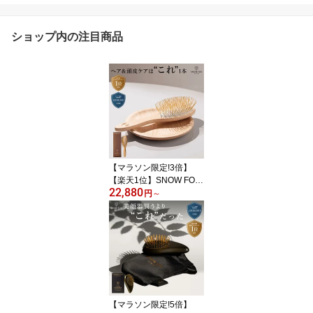
ショップ内の注目商品
【マラソン限定!3倍】
【楽天1位】SNOW FOX
22,880
SKINCARE プレミアム F
円
～
OX カッサ ビーチウッド
ヘアブラシ 木製 くし 頭
皮ケア ヘアケア 引っ越
し ヘアブラシ 毛穴 洗浄
お風呂 ギフト プレゼン
ト 髪の毛 サラサラ 艶髪
ヘアケア 敬老の日 退職
入学 就職 祝い ご褒美 母
【マラソン限定!5倍】
の日