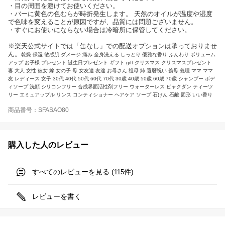
・目の周囲を避けてお使いください。
・バーに黄色の色むらが時折発生します。 天然のオイルが温度や湿度
で色味を変えることが原因ですが、品質には問題ございません。
・すぐにお使いにならない場合は冷暗所に保管してください。
※楽天公式サイトでは「缶なし」での配送オプションは承っておりませ
ん。
乾燥 保湿 敏感肌 ダメージ 痛み 全身洗える しっとり 優雅な香り ふんわり ボリューム
アップ お子様 プレゼント 誕生日プレゼント ギフト gift クリスマス クリスマスプレゼント
妻 大人 女性 彼女 嫁 女の子 母 女友達 友達 お母さん 祖母 姉 還暦祝い 義母 義理 ママ ママ
友 レディース 女子 30代 40代 50代 60代 70代 30歳 40歳 50歳 60歳 70歳 シャンプー ボデ
ィソープ 洗顔 シリコンフリー 合成界面活性剤フリー ウォーターレス ビャクダン ティーツ
リー エミュアップル リンス コンティショナー ヘアケア ソープ 石けん 石鹸 固形 いい香り
商品番号：SFASAO80
購入した人のレビュー
すべてのレビューを見る (
件)
115
レビューを書く