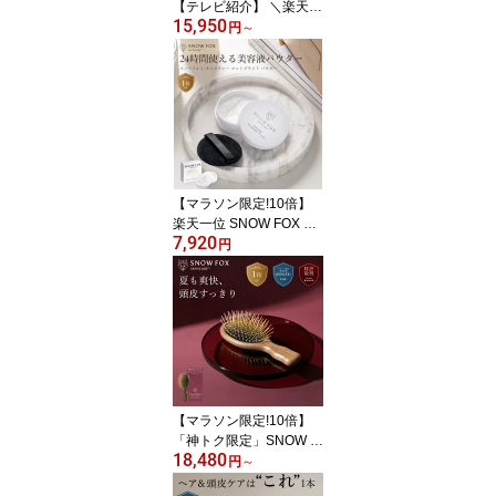
【テレビ紹介】 ＼楽天総
15,950
合1位／ SNOW FOX SKI
円
～
NCARE プレミアム FOX
ゴースト ヘアブラシ ス
ノーフォックス 頭皮ケア
ヘアケア 引っ越し ヘア
ブラシ 毛穴 洗浄 お風呂
ギフト プレゼント 髪の
毛 サラサラ 艶髪 ヘアケ
ア 敬老の日 退職 入学 就
【マラソン限定!10倍】
職 即納
楽天一位 SNOW FOX SK
7,920
INCARE スノーメルト モ
円
イスチャー マットブライ
ト パウダー ルースパウ
ダー フェースパウダー
フェイスパウダー 鉄壁パ
ウダー メイク崩れ防止
お泊まりパウダー テカリ
防止 毛穴レス 保湿ケア
ギフト プレゼント デパ
【マラソン限定!10倍】
コス コスメ
「神トク限定」SNOW F
18,480
OX SKINCARE カッサ 遠
円
～
赤外線 ミニ ヘアブラシ