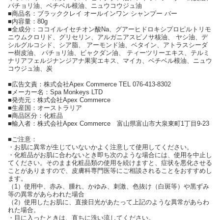
パチョリ油、ベチベル根油、ニュウコウジュ油
■商品名：ブラッククレイ オールインワン シャンプー バー
■内容量：80g
■全成分：ココイルイセチオン酸Na、グアーヒドロキシプロピルトリモ
ニウムクロリド、グリセリン、アルガニアスピノサ核油、 ヤシ油、デ
シルグルコシド、シア脂、 アーモンド油、ベタイン、アトラスシーダ
ー樹皮油、 パチョリ油、ビャクダン油、 ティーツリーエキス、テルミ
ナリアフェルジナンジアナ果実エキス、マイカ、ベチベル根油、ニュウ
コウジュ油、炭
■広告文責：株式会社Apex Commerce TEL 076-413-8302
■メーカー名：Spa Monkeys LTD
■発売元：株式会社Apex Commerce
■生産国：オーストラリア
■商品区分：化粧品
■輸入者：株式会社Apex Commerce 富山県富山市大泉東町1丁目9-23
■ご注意：
・お肌に異常が生じていないかよく注意して使用してください。
・化粧品がお肌に合わないとき即ち次のような場合には、使用を中止し
てください。そのまま化粧品類の使用を続けますと、症状を悪化させる
ことがありますので、皮膚科専門医等にご相談されることをおすすめし
ます。
（1）使用中、赤み、腫れ、かゆみ、刺激、色抜け（白斑等）や黒ずみ
等の異常があらわれた場合
（2）使用したお肌に、直接日光があたって上記のような異常があらわ
れた場合。
・目に入ったときは、直ちに洗い流してください。