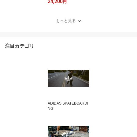
24,200
ウンテンミッド VANS M
円
TE MOUNTAIN MID GOR
E-TEX VN000DAYBKA
ヴァンズ ゴアテックス
もっと見る
スニーカー メンズ ミッ
ドカット 防水透湿 防寒
注目カテゴリ
ADIDAS SKATEBOARDI
NG