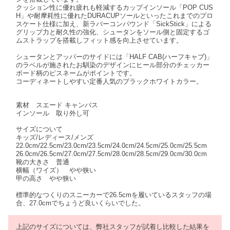
クッション性に優れ疲れも軽減するカップインソール「POP CUS
H」や耐摩耗性に優れたDURACUPソールといったこれまでのプロ
スケート仕様に加え、新ラバーコンパウンド「SickStick」による
グリップ力と耐久性の強化、シュータンをソール側と固定するゴ
ムストラップを搭載しフィット感を向上させています。
シュータンとアッパーのサイドには「HALF CAB(ハーフキャブ)」
のラベルが施されたお馴染のデザインにヒール部分のチェッカー
ボード柄のピスネームがポイントです。
コーディネートしやすい定番人気のブラックホワイトカラー。
素材 スエード キャンバス
インソール 取り外し可
サイズについて
キッズ/レディース/メンズ
22.0cm/22.5cm/23.0cm/23.5cm/24.0cm/24.5cm/25.0cm/25.5cm
26.0cm/26.5cm/27.0cm/27.5cm/28.0cm/28.5cm/29.0cm/30.0cm
靴の大きさ 普通
横幅（ワイズ） やや狭い
甲の高さ やや狭い
標準的なつくりのスニーカーで26.5cmを履いているスタッフの場
合、27.0cmでちょうど良いくらいでした。
上記のサイズについては、弊社スタッフが試着し比較した結果を