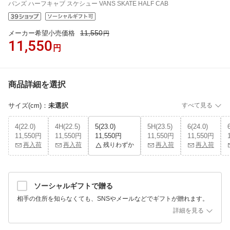
バンズ ハーフキャブ スケシュー VANS SKATE HALF CAB
11,550
メーカー希望小売価格
円
11,550
円
商品詳細を選択
サイズ(cm)
：
未選択
すべて見る
4(22.0)
4H(22.5)
5(23.0)
5H(23.5)
6(24.0)
11,550円
11,550円
11,550円
11,550円
11,550円
再入荷
再入荷
残りわずか
再入荷
再入荷
ソーシャルギフトで贈る
相手の住所を知らなくても、SNSやメールなどでギフトが贈れます。
詳細を見る