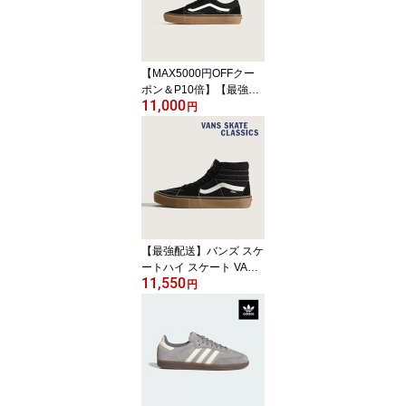
企画 プロ SKATEBOARD
ING PRO
【MAX5000円OFFクー
ポン＆P10倍】【最強配
11,000
送】バンズ スケート オ
円
ールドスクール VANS S
KATE OLD SKOOL VN00
0EDNB9K メンズ レディ
ース ヴァンズ スニーカ
ー スケシュー 黒白ガム
ソール US企画 PRO
【最強配送】バンズ スケ
ートハイ スケート VANS
11,550
SKATE SK8-HI VN0A5F
円
CCB9K メンズ ヴァンズ
スニーカー スケシュー
ハイカット スエード キ
ャンバス 黒白ガムソール
SKATEBOARDING プロ
PRO USA企画