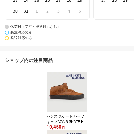
23
24
25
26
27
28
29
27
28
29
30
31
1
2
3
4
5
休業日（受注・発送対応なし）
受注対応のみ
発送対応のみ
ショップ内の注目商品
バンズ スケート ハーフ
キャブ VANS SKATE HA
10,450
LF CAB VN0A5FCDCL6
円
メンズ レディース スニ