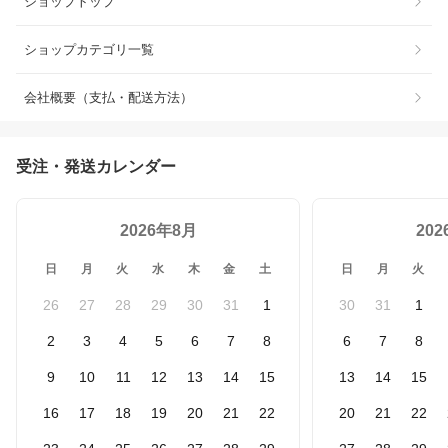
ショップトップ
ショップカテゴリ一覧
会社概要（支払・配送方法）
受注・発送カレンダー
2026年8月
20
日
月
火
水
木
金
土
日
月
火
26
27
28
29
30
31
1
30
31
1
2
3
4
5
6
7
8
6
7
8
9
10
11
12
13
14
15
13
14
15
16
17
18
19
20
21
22
20
21
22