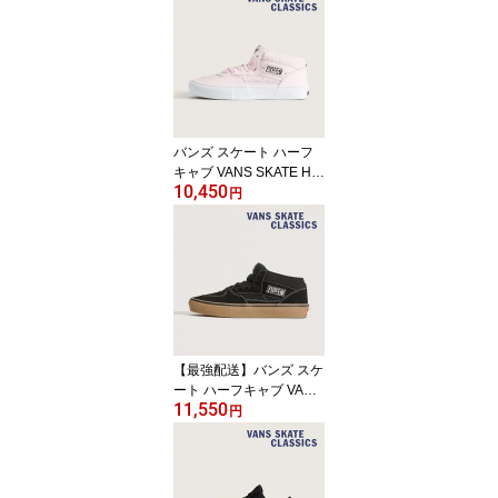
ーカー ヴァンズ スケシ
ュー スエード レザー ブ
ラウン US企画 プロ SKA
TEBOARDING PRO
バンズ スケート ハーフ
キャブ VANS SKATE HA
10,450
LF CAB VN0A5FCDY3K
円
メンズ レディース スニ
ーカー ヴァンズ スケシ
ュー ピンク ボア レザー
US企画 プロ SKATEBOA
RDING PRO
【最強配送】バンズ スケ
ート ハーフキャブ VANS
11,550
SKATE HALF CAB VN0A
円
5FCDB9K メンズ レディ
ース スニーカー ヴァン
ズ スケシュー スエード
黒白 定番ガムソール US