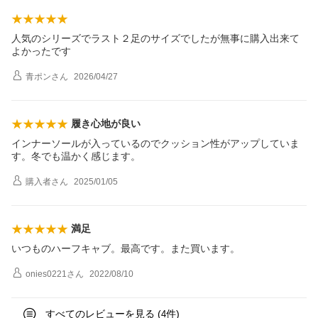
人気のシリーズでラスト２足のサイズでしたが無事に購入出来て
よかったです
青ポン
さん
2026/04/27
履き心地が良い
インナーソールが入っているのでクッション性がアップしていま
す。冬でも温かく感じます。
購入者
さん
2025/01/05
満足
いつものハーフキャブ。最高です。また買います。
onies0221
さん
2022/08/10
すべてのレビューを見る (
件)
4