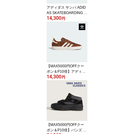
アディダス サンバ ADID
AS SKATEBOARDING S
14,300
AMBA ADV HQ7541 グ
円
レー スエード スニーカ
ー ローカット スケート
シューズ ADIDAS SB
【MAX5000円OFFクー
ポン＆P10倍】アディダ
14,300
ス ガゼル メンズ レディ
円
ース スニーカー ADIDAS
SKATEBOARDING GAZ
ELLE ADV HQ7547 ブラ
ウン 茶色 レザー ローカ
ット スケートボード ADI
DAS SB
【MAX5000円OFFクー
ポン＆P10倍】バンズ マ