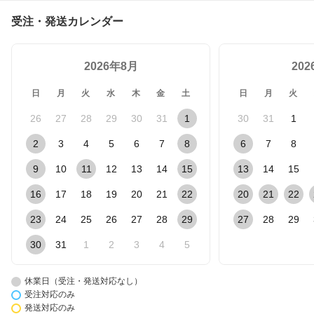
ング セルフホワイトニン
グ はみがき粉 ハミガキ
受注・発送カレンダー
ハミガキ粉 パウダー 粉
白 白い歯 ホワイト
2026年8月
20
日
月
火
水
木
金
土
日
月
火
26
27
28
29
30
31
1
30
31
1
2
3
4
5
6
7
8
6
7
8
9
10
11
12
13
14
15
13
14
15
16
17
18
19
20
21
22
20
21
22
23
24
25
26
27
28
29
27
28
29
30
31
1
2
3
4
5
休業日（受注・発送対応なし）
受注対応のみ
発送対応のみ