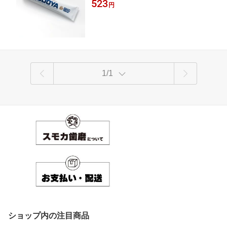
523
き粉 はみがきこ ハミガキ はみがき 歯
円
みがき粉 ミント 歯磨きこ オーラルケア
ヤニ 口臭 口臭ケア 口腔ケア デンタル
ケア
1/1
ショップ内の注目商品