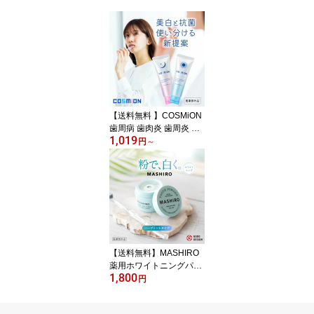
【送料無料 】COSMiON
歯周病 歯肉炎 歯周炎 口
1,019
臭 むし歯 予防 歯を白く
円
～
する ホワイトニング フ
ッ素 キシリトール 配合
医薬部外品 子供 も使え
る 薬用歯磨き 日本産 朝
用100g 夜用70g 歯みが
きセット スモカ
【送料無料】MASHIRO
薬用ホワイトニングパウ
1,800
ダー ハーバルミント 歯
円
磨き粉 フッ素 なし 歯み
がき粉 ホームホワイトニ