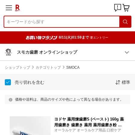
8/11(火)01:59まで
要エントリー
スモカ歯磨 オンラインショップ
ショップトップ
カテゴリトップ
SMOCA
売り切れを含む
標準
価格や送料は、商品のサイズや色によって異なる場合があります。
ヨドヤ 薬用煉歯磨S (ペースト) 160g 薬
用歯磨き 歯磨き 薬用 薬用歯磨き粉 薬
オーラルケア オーラルケア用品 口腔ケア
用ハミガキ はみがき粉 ハミガキ粉 歯磨