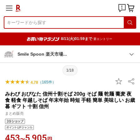
8/11(火)01:59まで
要エントリー
Smile Spoon 楽天市
場
1/18
（
165
件）
4.78
みわび おびなた 信州十割そば 200g そば 麺 乾麺 蕎麦 夜
食 軽食 年越しそば 年末年始 時短 手軽 簡単 美味しい お歳
暮 ギフト 十割 信州
まとめ販売
453
5,905
〜
円