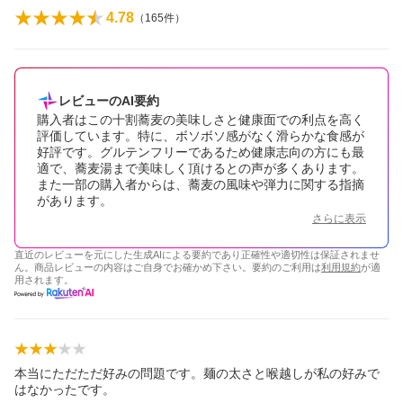
4.78
（
165
件）
レビューのAI要約
購入者はこの十割蕎麦の美味しさと健康面での利点を高く
評価しています。特に、ボソボソ感がなく滑らかな食感が
好評です。グルテンフリーであるため健康志向の方にも最
適で、蕎麦湯まで美味しく頂けるとの声が多くあります。
また一部の購入者からは、蕎麦の風味や弾力に関する指摘
があります。
さらに表示
直近のレビューを元にした生成AIによる要約であり正確性や適切性は保証されませ
ん。商品レビューの内容はご自身でお確かめ下さい。要約のご利用は
利用規約
が適
用されます。
本当にただただ好みの問題です。麺の太さと喉越しが私の好みで
はなかったです。