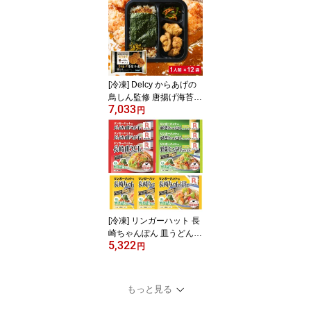
[冷凍] Delcy からあげの
鳥しん監修 唐揚げ海苔弁
7,033
当 269g×12袋
円
[冷凍] リンガーハット 長
崎ちゃんぽん 皿うどん
5,322
セット 9袋
円
もっと見る