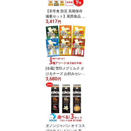
【非常食 防災 長期保存
備蓄セット】尾西食品 ひ
3,417
だまりパン 全3種 9袋 ア
円
ソートセット
[冷蔵] 雪印メグミルク さ
けるチーズ お好みセレク
3,680
ト！（全6種類） 各種3
円
個×3セット 計9個
ダノンジャパン オイコス
プロテインドリンク 高吸