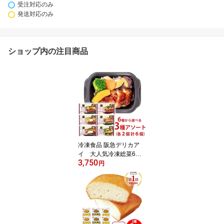
受注対応のみ
発送対応のみ
ショップ内の注目商品
冷凍食品 阪急デリカア
イ 大人気冷凍総菜6種
3,750
の中からお好み3種をセ
円
レクト！ 全3種×2個（計
6個） 冷凍 冷凍弁当 おか
ずのみ 冷凍 弁当 おかず
お弁当 セット 詰め合わ
せ