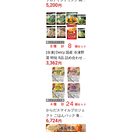
5,200
収タンパク質18g お好み
円
セレクト！ 各種6本×3セ
ット 計18本
[冷凍] Delcy 国産 冷凍野
菜 時短 8品 詰め合わせ
3,362
セット
円
からだスマイルプロジェ
クト ごはんパック 食べ
6,724
比べ アソートセット 4種
円
24個