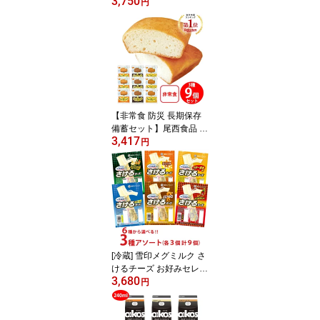
3,750
の中からお好み3種をセ
円
レクト！ 全3種×2個（計
6個） 冷凍 冷凍弁当 おか
ずのみ 冷凍 弁当 おかず
お弁当 セット 詰め合わ
せ
【非常食 防災 長期保存
備蓄セット】尾西食品 ひ
3,417
だまりパン 全3種 9袋 ア
円
ソートセット
[冷蔵] 雪印メグミルク さ
けるチーズ お好みセレク
3,680
ト！（全6種類） 各種3
円
個×3セット 計9個