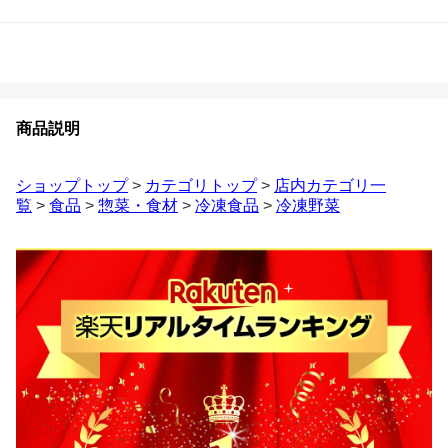
商品説明
ショップトップ
>
カテゴリトップ
>
店内カテゴリ一
覧
>
食品
>
惣菜・食材
>
冷凍食品
>
冷凍野菜