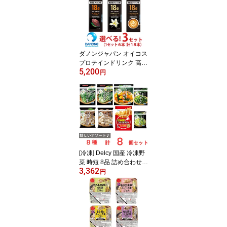
ダノンジャパン オイコス
プロテインドリンク 高吸
5,200
収タンパク質18g お好み
円
セレクト！ 各種6本×3セ
ット 計18本
[冷凍] Delcy 国産 冷凍野
菜 時短 8品 詰め合わせ
3,362
セット
円