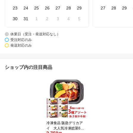
23
24
25
26
27
28
29
27
28
29
30
31
1
2
3
4
5
休業日（受注・発送対応なし）
受注対応のみ
発送対応のみ
ショップ内の注目商品
冷凍食品 阪急デリカア
イ 大人気冷凍総菜6種