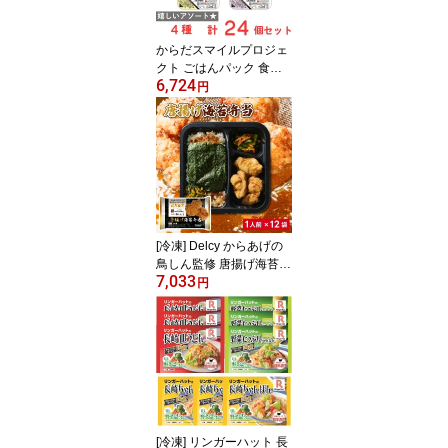
からだスマイルプロジェ
クト ごはんパック 食べ
6,724
比べ アソートセット 4種
円
24個
[冷凍] Delcy からあげの
鳥しん監修 唐揚げ海苔弁
7,033
当 269g×12袋
円
[冷凍] リンガーハット 長