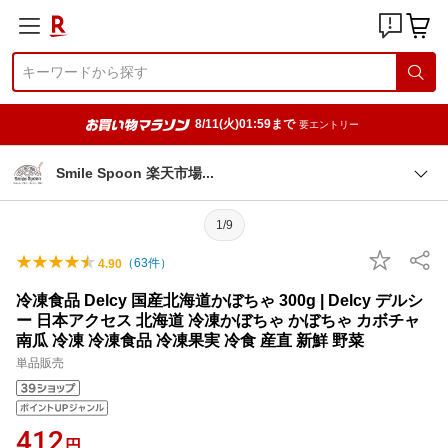
8/11(火)01:59まで
要エントリー
Smile Spoon 楽天市
場
1/9
（
63
件）
4.90
冷凍食品 Delcy 国産北海道かぼちゃ 300g | Delcy デルシ
ー 日本アクセス 北海道 冷凍かぼちゃ かぼちゃ カボチャ
南瓜 冷凍 冷凍食品 冷凍果実 冷食 産直 新鮮 野菜
単品販売
412
円