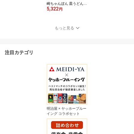
崎ちゃんぽん 皿うどん
5,322
セット 9袋
円
もっと見る
注目カテゴリ
明治屋 × ヤッホーブルー
イング コラボセット