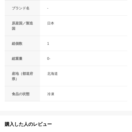
ブランド名
-
原産国／製造
日本
国
総個数
1
総重量
0-
産地（都道府
北海道
県）
食品の状態
冷凍
購入した人のレビュー