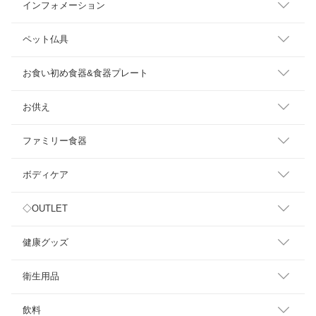
インフォメーション
ペット仏具
お食い初め食器&食器プレート
お供え
ファミリー食器
ボディケア
◇OUTLET
健康グッズ
衛生用品
飲料