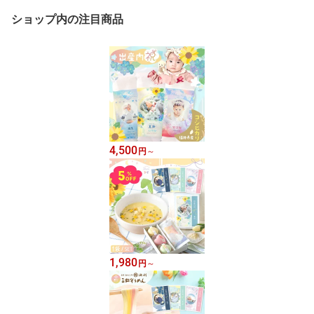
ショップ内の注目商品
4,500
円
～
1,980
円
～