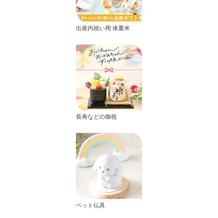
出産内祝い用 体重米
長寿などの御祝
ペット仏具