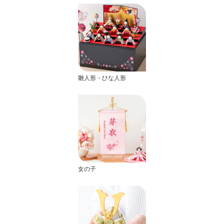
雛人形・ひな人形
女の子