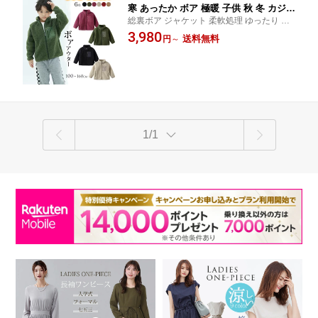
寒 あったか ボア 極暖 子供 秋 冬 カジュ
総裏ボア ジャケット 柔軟処理 ゆったり キ
アル 裏起毛 ジップファスナー 暖かい
ッズ ジュニア モッズコート ボア コート ジ
3,980
女の子 男の子 ユニセックス お出かけ
送料無料
円
～
ャンパー アウター 男の子 女の子 子供 服 子
運動着 通学 旅行 入園式 卒園式 トップ
供服 韓国子供服 おしゃれ
ス 可愛い 長袖 ホワイト アミグリーン 1
00 110 120 130 140 150 160cm
1/1