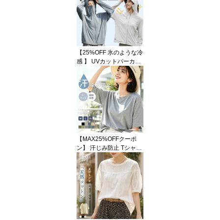
接触冷感 UVカット 汗ジ
ミ防止 プリーツ ボヘミ
アン 日焼け止め 体型カ
バー 大人可愛い 綿麻 リ
ネン ゆったり きれいめ
低身長 春夏 30代 40代 5
【25%OFF 氷のような冷
0代 黒 紺 青 S M L LL 3L
感 】 UVカットパーカー
smart-shop
冷感 体感 -7℃ UPF50+ u
v パーカー レディース ラ
ッシュガード uvパーカー
涼しい フェイスカバー
遮光 遮熱 撥水 トップス
日焼け防止 長袖 指穴 ひ
んやり 吸水速乾 防シワ
軽量 日焼け対策 夏 ガー
【MAX25%OFFクーポ
ドM/L/XL/2XL/3XL/4XL
ン】 汗じみ防止 Tシャツ
半袖 夏 レディース トッ
プス カットソー 体型カ
バー 汗染み防止 接触冷
感 綿100％ 送料無料 吸
水速乾 UVカット UVケア
防シワ 着痩せ 大人可愛
い 涼しい 大きいサイズ
カジュアル 無地 ロンT さ