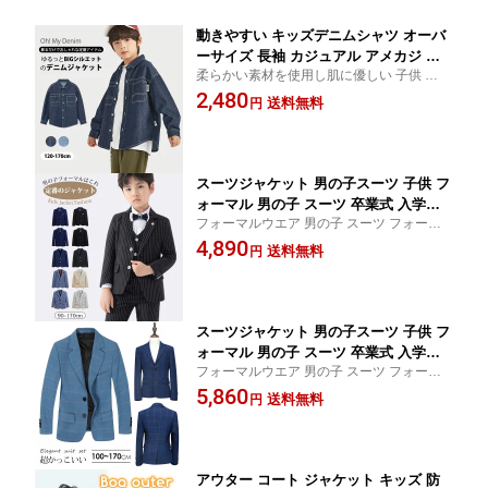
動きやすい キッズデニムシャツ オーバ
ーサイズ 長袖 カジュアル アメカジ ポ
柔らかい素材を使用し肌に優しい 子供 デニ
ケット付き 子供用 春 秋 夏 キッズ 通学
ムシャツ 長袖 カジュアル 子供 デニムシャ
2,480
ストレスフリー お出かけ ゆったりシル
送料無料
円
ツ 長袖 カジュアル 男の子 デニムシャツ ア
エット ユニセックス 120cm 130cm 140
メカジ 重ね着 身体に優しい 通学 デニムシ
cm 150cm 160cm 170cm
ャツ 子供
スーツジャケット 男の子スーツ 子供 フ
ォーマル 男の子 スーツ 卒業式 入学式
フォーマルウエア 男の子 スーツ フォーマ
子どもスーツ チェック柄 超人気 フォー
ル スーツ キッズ こどもスーツ 子供服 キッ
4,890
マルスーツ かっこいいシルエット 発表
送料無料
円
ズスーツ 七五三 ベビースーツ 結婚式 卒園
会 入園式 卒園式 結婚式 およばれ 100c
式 卒業式 フォーマルスーツ 超お得
m 110cm 120cm 130cm 140cm 150cm
160cm 170cm 送料無料
スーツジャケット 男の子スーツ 子供 フ
ォーマル 男の子 スーツ 卒業式 入学式
フォーマルウエア 男の子 スーツ フォーマ
子どもスーツ チェック柄 超人気 フォー
ル スーツ キッズ こどもスーツ 子供服 キッ
5,860
マルスーツ かっこいいシルエット 発表
送料無料
円
ズスーツ 七五三 ベビースーツ 結婚式 卒園
会 入園式 卒園式 結婚式 およばれ 100c
式 卒業式 フォーマルスーツ 超お得
m 110cm 120cm 130cm 140cm 150cm
160cm 170cm 送料無料
アウター コート ジャケット キッズ 防