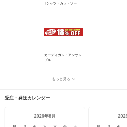
Tシャツ・カットソー
カーディガン・アンサン
ブル
もっと見る
受注・発送カレンダー
2026年8月
20
日
月
火
水
木
金
土
日
月
火