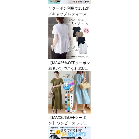
＼クーポン利用で1512円
／キャップ レディース
帽子 深め uvカット 遮光
100 ハット 大きいサイズ
完全遮光 日よけ 紫外線
対策 つば広 uv 紫外線 カ
ット 夏 春 秋 冬 おしゃれ
婦人 日焼け 小顔効果 自
転車 飛ばない メンズ 夏
用 無地 シンプル コット
【MAX25%OFFクーポン
ン 大きめ ランニング
着るだけでこなれ感U
P】 シャツ 半袖 tシャツ
ギャザー ひんやり 切り
替え フレア レディース
接触冷感 夏服 トップス
Uネック ペプラム チュニ
ック 夏 可愛い 涼しい 無
地 シンプル カジュアル
おしゃれ M L XL 2XL ホ
【MAX25%OFFクーポ
ワイト 白 黒 ネイビー 送
ン】 ワンピース レディ
料無料
ース 半袖 ロングワンピ
ース マキシワンピース