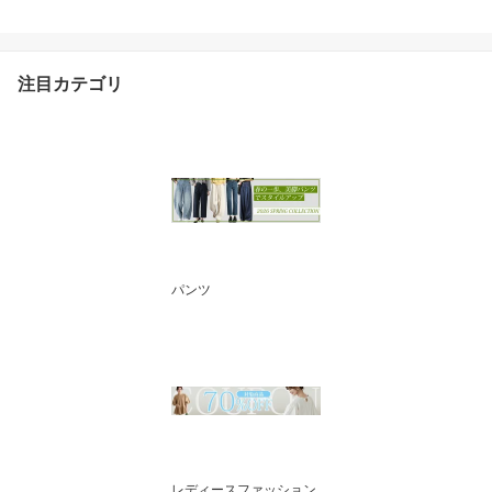
穴付き フェイスガード付
き 日焼け防止服 夏用 冷
房対策 長袖 アウトドア
カジュアル スポーツ 春
注目カテゴリ
薄手 吸水速乾 防シワ 自
転車 ゴルフ 遮光 体型カ
バー
パンツ
レディースファッション