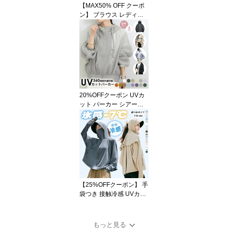
【MAX50% OFF クーポ
らさら おしゃれ M L LL
ン】 ブラウス レディー
ス 半袖 夏 綿100% 刺繍
シャツ レディース トッ
プス 長袖 七分袖 Uネッ
ク 立ち襟 きれいめ ゆっ
たり 体型カバー 薄手 上
品 大人可愛い 通勤 カジ
ュアル オフィス 洗える
春 ホワイト ブラック 20
20%OFFクーポン UVカ
代〜60代対応 送料無料 s
ット パーカー シアーブ
mart-shop
ルゾン 涼しい シアージ
ャケット 接触冷感 UV パ
ーカー 冷感 レディース
ウインドブレーカー 遮光
日焼け防止 虫除け ひん
やり 速乾 薄手 撥水 マウ
ンテンパーカー シアーパ
ーカー 長袖 紫外線カッ
【25%OFFクーポン】 手
ト 大きいサイズ 春 夏 S/
袋つき 接触冷感 UVカッ
M/L
ト パーカー レディース
UPF50+ 紫外線対策 日焼
け防止 夏 涼しい 薄手 指
もっと見る